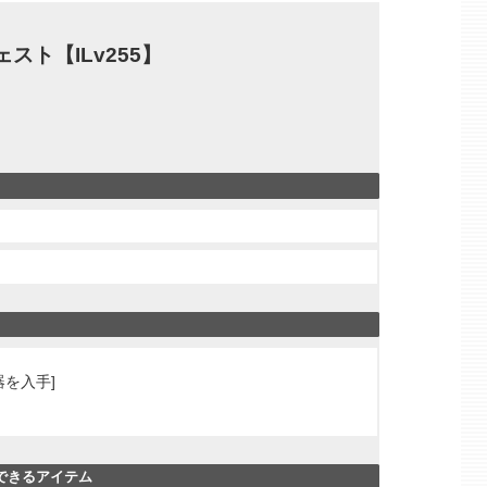
スト【ILv255】
を入手]
得できるアイテム