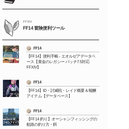
FFXIV
FF14 冒険便利ツール
FF14
【FF14】便利手帳 - エオルゼアデータベ
ース【黄金のレガシー パッチ7.5対応
FFXIV】
FF14
【FF14】ID・討滅戦・レイド概要＆報酬
アイテム【データベース】
FF14
【FF14 釣り】オーシャンフィッシングの
航路の釣り方・餌