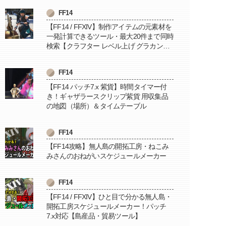
FF14
【FF14 / FFXIV】制作アイテムの元素材を
一発計算できるツール・最大20件まで同時
検索【クラフター レベル上げ グラカン納
品に便利】
FF14
【FF14 パッチ7.x 紫貨】時間タイマー付
き！ギャザラースクリップ紫貨 用収集品
の地図（場所）＆タイムテーブル
FF14
【FF14攻略】無人島の開拓工房・ねこみ
みさんのおねがいスケジュールメーカー
FF14
【FF14 / FFXIV】ひと目で分かる無人島・
開拓工房スケジュールメーカー！パッチ
7.x対応【島産品・貿易ツール】