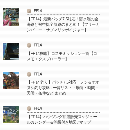
FF14
【FF14】最新パッチ7.5対応！潜水艦の全
海路と飛空挺全航路のまとめ！【フリーカ
ンパニー・サブマリンボイジャー】
FF14
【FF14攻略】コスモミッション一覧【コ
スモエクスプローラー】
FF14
【FF14 釣り】パッチ7.5対応！ヌシ＆オオ
ヌシ釣り攻略 - 一覧リスト・場所・時間・
天候・条件など まとめ
FF14
【FF14】ハウジング抽選販売スケジュー
ルカレンダー＆等級付き地図 / マップ