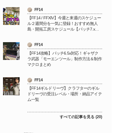
FF14
【FF14 / FFXIV】今週と来週のスケジュー
ル２週間分を一気に登録！おすすめ無人
島・開拓工房スケジュール【パッチ7.x対
応 / 毎週更新中】
FF14
【FF14攻略】パッチ6.5x対応！ギャザク
ラ武器「モーエンツール」制作方法＆制作
マクロまとめ
FF14
【FF14ギルドリーヴ】クラフターのギル
ドリーヴの受注レベル・場所・納品アイテ
ム一覧
すべての記事を見る (20)