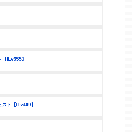
ILv655】
ト【ILv409】