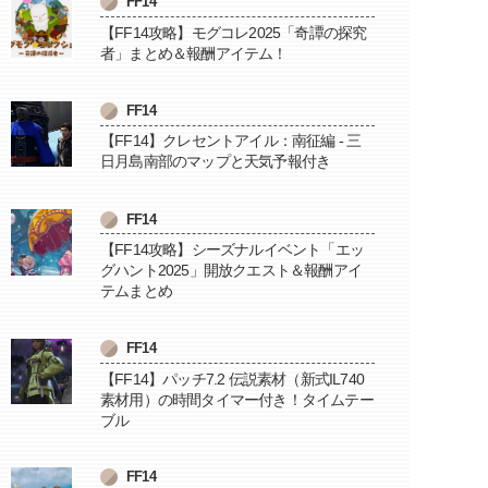
FF14
【FF14攻略】モグコレ2025「奇譚の探究
者」まとめ＆報酬アイテム！
FF14
【FF14】クレセントアイル：南征編 - 三
日月島南部のマップと天気予報付き
FF14
【FF14攻略】シーズナルイベント「エッ
グハント2025」開放クエスト＆報酬アイ
テムまとめ
FF14
【FF14】パッチ7.2 伝説素材（新式IL740
素材用）の時間タイマー付き！タイムテー
ブル
FF14