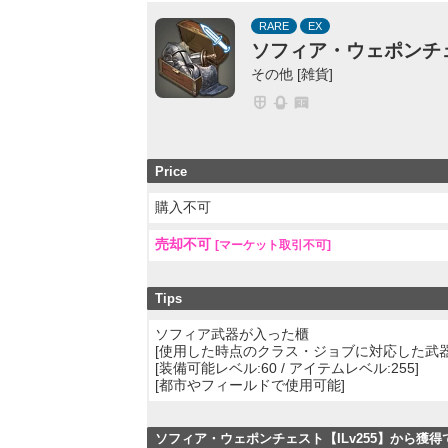
RARE
EX
ソフィア・ウェポンチェ
その他 [雑貨]
Price
購入不可
売却不可
[マーケット取引不可]
Tips
ソフィア武器が入った櫃
[使用した時点のクラス・ジョブに対応した武器
[装備可能レベル:60 / アイテムレベル:255]
[都市やフィールドで使用可能]
ソフィア・ウェポンチェスト【ILv255】から獲