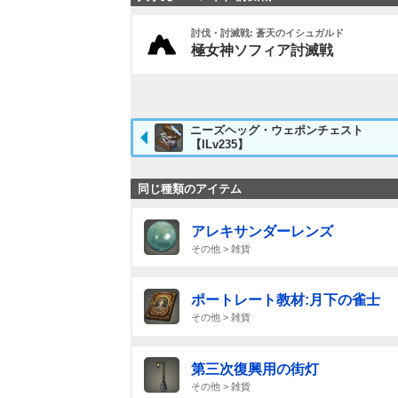
討伐・討滅戦: 蒼天のイシュガルド
極女神ソフィア討滅戦
ニーズヘッグ・ウェポンチェスト
【ILv235】
同じ種類のアイテム
アレキサンダーレンズ
その他 > 雑貨
ポートレート教材:月下の雀士
その他 > 雑貨
第三次復興用の街灯
その他 > 雑貨