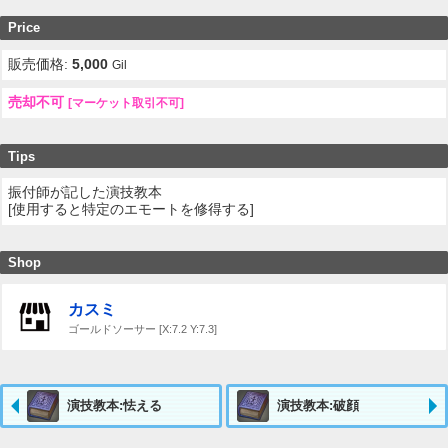
Price
販売価格:
5,000
Gil
売却不可
[マーケット取引不可]
Tips
振付師が記した演技教本
[使用すると特定のエモートを修得する]
Shop
カスミ
ゴールドソーサー [X:7.2 Y:7.3]
演技教本:怯える
演技教本:破顔