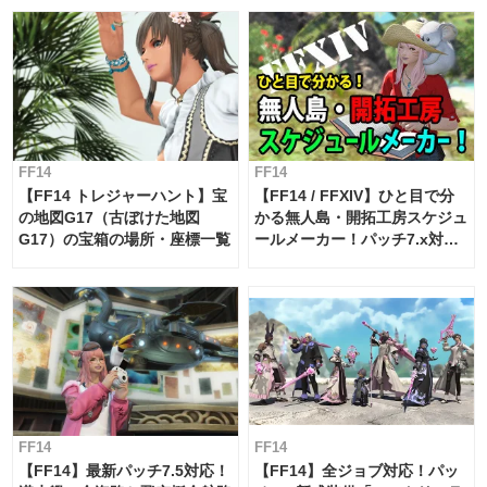
FF14
FF14
【FF14 トレジャーハント】宝
【FF14 / FFXIV】ひと目で分
の地図G17（古ぼけた地図
かる無人島・開拓工房スケジュ
G17）の宝箱の場所・座標一覧
ールメーカー！パッチ7.x対応
【島産品・貿易ツール】
FF14
FF14
【FF14】最新パッチ7.5対応！
【FF14】全ジョブ対応！パッ