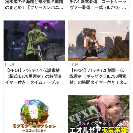
潜水艦の全海路と飛空挺全航路
チ7.4 新式装備「コートリーラ
のまとめ！【フリーカンパニ
ヴァー装備」一式（IL770）の
ー・サブマリンボイジャー】
必要素材一覧
FF14
FF14
【FF14】パッチ7.4 伝説素材
【FF14】パッチ7.3 刻限・伝
（新式IL770用素材）の時間タ
説素材（ギャザクラIL750用素
イマー付き！タイムテーブル
材）の時間タイマー付き！タイ
ムテーブル