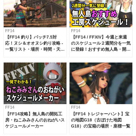
FF14
FF14
【FF14 釣り】パッチ7.5対
【FF14 / FFXIV】今週と来週
応！ヌシ＆オオヌシ釣り攻略 -
のスケジュール２週間分を一気
一覧リスト・場所・時間・天
に登録！おすすめ無人島・開拓
候・条件など まとめ
工房スケジュール【パッチ7.x
対応 / 毎週更新中】
FF14
FF14
【FF14攻略】無人島の開拓工
【FF14 トレジャーハント】宝
房・ねこみみさんのおねがいス
の地図G18（古ぼけた地図
ケジュールメーカー
G18）の宝箱の場所・座標一覧