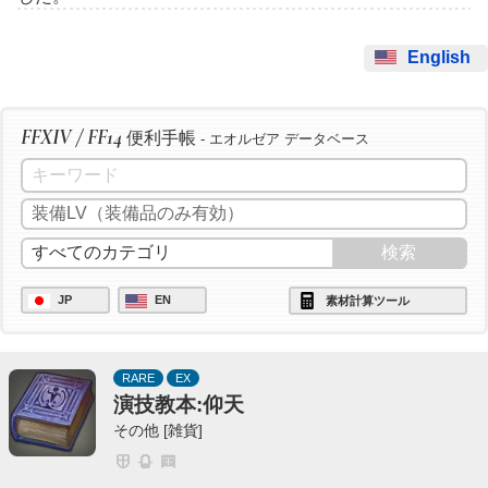
English
FFXIV / FF14
便利手帳
- エオルゼア データベース
JP
EN
素材計算ツール
RARE
EX
演技教本:仰天
その他 [雑貨]