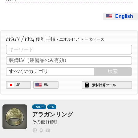
English
FFXIV / FF14
便利手帳
- エオルゼア データベース
JP
EN
素材計算ツール
RARE
EX
アラガンリング
その他 [雑貨]