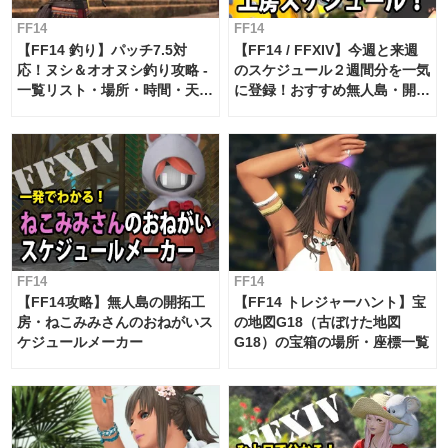
FF14
FF14
【FF14 釣り】パッチ7.5対
【FF14 / FFXIV】今週と来週
応！ヌシ＆オオヌシ釣り攻略 -
のスケジュール２週間分を一気
一覧リスト・場所・時間・天
に登録！おすすめ無人島・開拓
候・条件など まとめ
工房スケジュール【パッチ7.x
対応 / 毎週更新中】
FF14
FF14
【FF14攻略】無人島の開拓工
【FF14 トレジャーハント】宝
房・ねこみみさんのおねがいス
の地図G18（古ぼけた地図
ケジュールメーカー
G18）の宝箱の場所・座標一覧