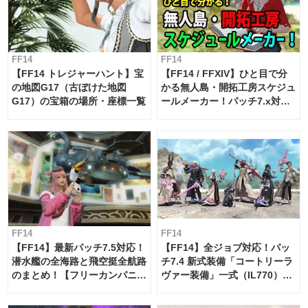
FF14
FF14
【FF14 トレジャーハント】宝
【FF14 / FFXIV】ひと目で分
の地図G17（古ぼけた地図
かる無人島・開拓工房スケジュ
G17）の宝箱の場所・座標一覧
ールメーカー！パッチ7.x対応
【島産品・貿易ツール】
FF14
FF14
【FF14】最新パッチ7.5対応！
【FF14】全ジョブ対応！パッ
潜水艦の全海路と飛空挺全航路
チ7.4 新式装備「コートリーラ
のまとめ！【フリーカンパニ
ヴァー装備」一式（IL770）の
ー・サブマリンボイジャー】
必要素材一覧