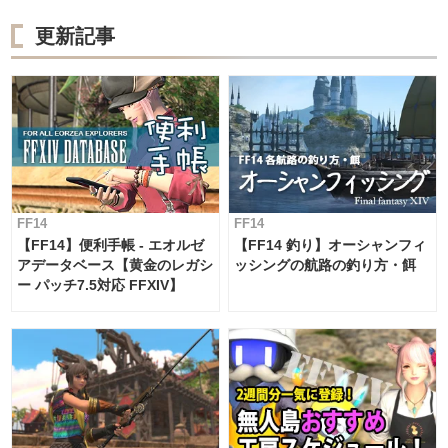
更新記事
FF14
FF14
【FF14】便利手帳 - エオルゼ
【FF14 釣り】オーシャンフィ
アデータベース【黄金のレガシ
ッシングの航路の釣り方・餌
ー パッチ7.5対応 FFXIV】