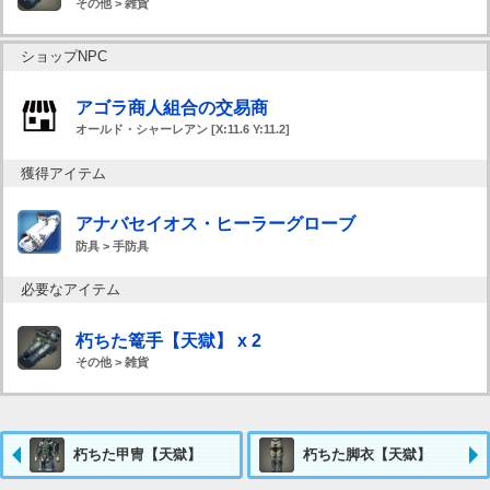
その他 > 雑貨
ショップNPC
アゴラ商人組合の交易商
オールド・シャーレアン [X:11.6 Y:11.2]
獲得アイテム
アナバセイオス・ヒーラーグローブ
防具 > 手防具
必要なアイテム
朽ちた篭手【天獄】 x 2
その他 > 雑貨
朽ちた甲冑【天獄】
朽ちた脚衣【天獄】