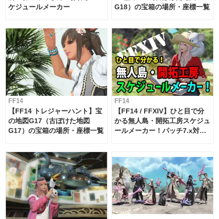
ケジュールメーカー
G18）の宝箱の場所・座標一覧
FF14
FF14
【FF14 トレジャーハント】宝
【FF14 / FFXIV】ひと目で分
の地図G17（古ぼけた地図
かる無人島・開拓工房スケジュ
G17）の宝箱の場所・座標一覧
ールメーカー！パッチ7.x対応
【島産品・貿易ツール】