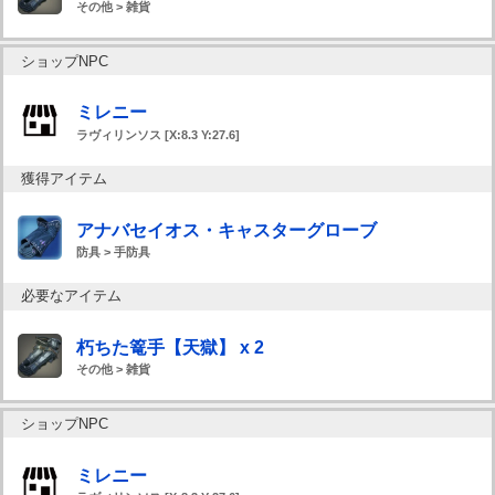
その他 > 雑貨
ショップNPC
ミレニー
ラヴィリンソス [X:8.3 Y:27.6]
獲得アイテム
アナバセイオス・キャスターグローブ
防具 > 手防具
必要なアイテム
朽ちた篭手【天獄】 x 2
その他 > 雑貨
ショップNPC
ミレニー