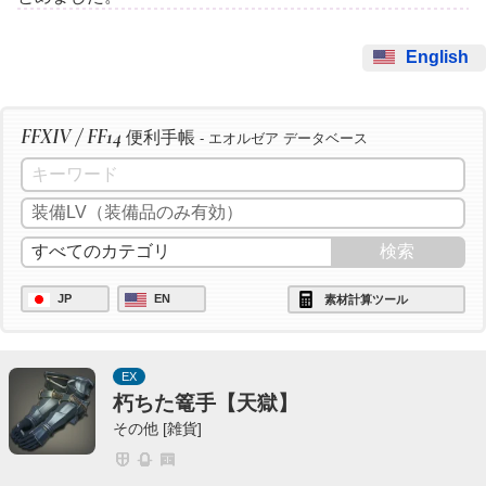
English
FFXIV / FF14
便利手帳
- エオルゼア データベース
JP
EN
素材計算ツール
EX
朽ちた篭手【天獄】
その他 [雑貨]