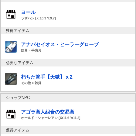
ヨール
ラザハン [X:10.3 Y:9.7]
獲得アイテム
アナバセイオス・ヒーラーグローブ
防具 > 手防具
必要なアイテム
朽ちた篭手【天獄】 x 2
その他 > 雑貨
ショップNPC
アゴラ商人組合の交易商
オールド・シャーレアン [X:11.6 Y:11.2]
獲得アイテム