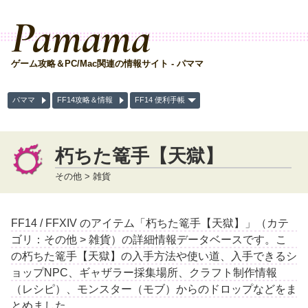
Pamama
ゲーム攻略＆PC/Mac関連の情報サイト - パママ
パママ
FF14攻略＆情報
FF14 便利手帳
朽ちた篭手【天獄】
その他 > 雑貨
FF14 / FFXIV のアイテム「朽ちた篭手【天獄】」（カテ
ゴリ：その他 > 雑貨）の詳細情報データベースです。こ
の朽ちた篭手【天獄】の入手方法や使い道、入手できるシ
ョップNPC、ギャザラー採集場所、クラフト制作情報
（レシピ）、モンスター（モブ）からのドロップなどをま
とめました。