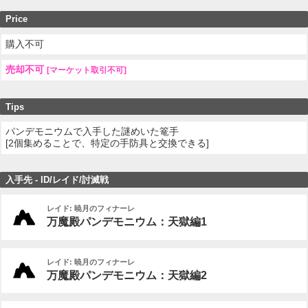
Price
購入不可
売却不可
[マーケット取引不可]
Tips
パンデモニウムで入手した謎めいた篭手
[2個集めることで、特定の手防具と交換できる]
入手先 - ID/レイド/討滅戦
レイド: 暁月のフィナーレ
万魔殿パンデモニウム：天獄編1
レイド: 暁月のフィナーレ
万魔殿パンデモニウム：天獄編2