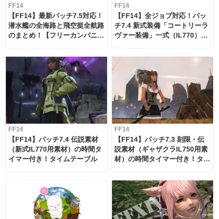
FF14
FF14
【FF14】最新パッチ7.5対応！
【FF14】全ジョブ対応！パッ
潜水艦の全海路と飛空挺全航路
チ7.4 新式装備「コートリーラ
のまとめ！【フリーカンパニ
ヴァー装備」一式（IL770）の
ー・サブマリンボイジャー】
必要素材一覧
FF14
FF14
【FF14】パッチ7.4 伝説素材
【FF14】パッチ7.3 刻限・伝
（新式IL770用素材）の時間タ
説素材（ギャザクラIL750用素
イマー付き！タイムテーブル
材）の時間タイマー付き！タイ
ムテーブル