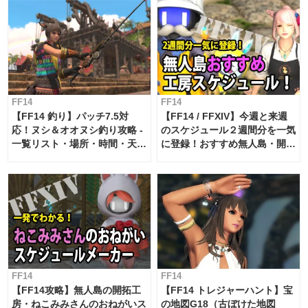
FF14
FF14
【FF14 釣り】パッチ7.5対
【FF14 / FFXIV】今週と来週
応！ヌシ＆オオヌシ釣り攻略 -
のスケジュール２週間分を一気
一覧リスト・場所・時間・天
に登録！おすすめ無人島・開拓
候・条件など まとめ
工房スケジュール【パッチ7.x
対応 / 毎週更新中】
FF14
FF14
【FF14攻略】無人島の開拓工
【FF14 トレジャーハント】宝
房・ねこみみさんのおねがいス
の地図G18（古ぼけた地図