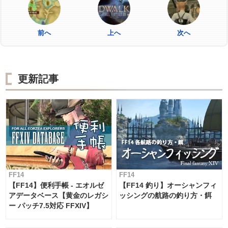
前へ
上へ
次へ
更新記事
FF14
FF14
【FF14】便利手帳 - エオルゼ
【FF14 釣り】オーシャンフィ
アデータベース【黄金のレガシ
ッシングの航路の釣り方・餌
ー パッチ7.5対応 FFXIV】