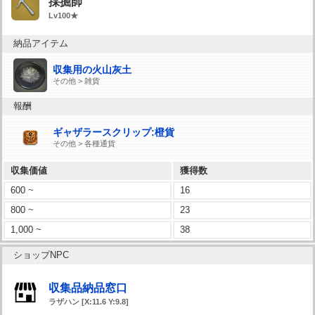
採掘師
Lv100★
納品アイテム
収集用の火山灰土
その他 > 雑貨
報酬
ギャザラースクリップ:橙貨
その他 > 各種通貨
収集価値
獲得数
600 ~
16
800 ~
23
1,000 ~
38
ショップNPC
収集品納品窓口
ラザハン [X:11.6 Y:9.8]