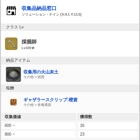
収集品納品窓口
ソリューション・ナイン [X:9.1 Y:13.5]
クラス Lv
採掘師
Lv100★
納品アイテム
収集用の火山灰土
その他 > 雑貨
報酬
ギャザラースクリップ:橙貨
その他 > 各種通貨
収集価値
獲得数
600 ~
16
800 ~
23