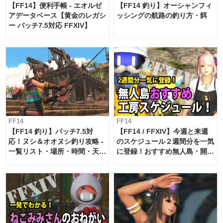
【FF14】便利手帳 - エオルゼ
【FF14 釣り】オーシャンフィ
アデータベース【黄金のレガシ
ッシングの航路の釣り方・餌
ー パッチ7.5対応 FFXIV】
FF14
FF14
【FF14 釣り】パッチ7.5対
【FF14 / FFXIV】今週と来週
応！ヌシ＆オオヌシ釣り攻略 -
のスケジュール２週間分を一気
一覧リスト・場所・時間・天
に登録！おすすめ無人島・開拓
候・条件など まとめ
工房スケジュール【パッチ7.x
対応 / 毎週更新中】