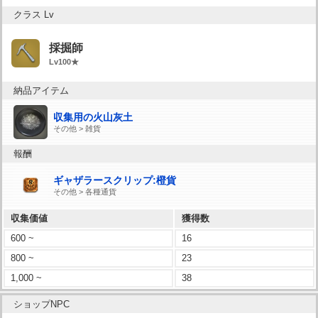
クラス Lv
採掘師
Lv100★
納品アイテム
収集用の火山灰土
その他 > 雑貨
報酬
ギャザラースクリップ:橙貨
その他 > 各種通貨
収集価値
獲得数
600 ~
16
800 ~
23
1,000 ~
38
ショップNPC