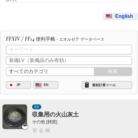
English
FFXIV / FF14
便利手帳
- エオルゼア データベース
JP
EN
素材計算ツール
EX
収集用の火山灰土
その他 [雑貨]