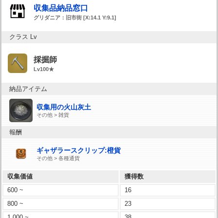
収集品納品窓口
グリダニア：旧市街 [X:14.1 Y:9.1]
クラス Lv
採掘師
Lv100★
納品アイテム
収集用の火山灰土
その他 > 雑貨
報酬
ギャザラースクリップ:橙貨
その他 > 各種通貨
収集価値
獲得数
600 ~
16
800 ~
23
1,000 ~
38