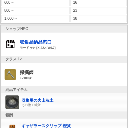
600 ~
16
800 ~
23
1,000 ~
38
ショップNPC
収集品納品窓口
モードゥナ [X:22.4 Y:6.7]
クラス Lv
採掘師
Lv100★
納品アイテム
収集用の火山灰土
その他 > 雑貨
報酬
ギャザラースクリップ:橙貨