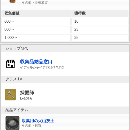
その他 > 各種通貨
収集価値
獲得数
600 ~
16
800 ~
23
1,000 ~
38
ショップNPC
収集品納品窓口
イディルシャイア [X:5.7 Y:7.0]
クラス Lv
採掘師
Lv100★
納品アイテム
収集用の火山灰土
その他 > 雑貨