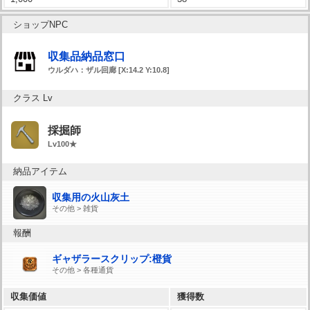
ショップNPC
収集品納品窓口
ウルダハ：ザル回廊 [X:14.2 Y:10.8]
クラス Lv
採掘師
Lv100★
納品アイテム
収集用の火山灰土
その他 > 雑貨
報酬
ギャザラースクリップ:橙貨
その他 > 各種通貨
収集価値
獲得数