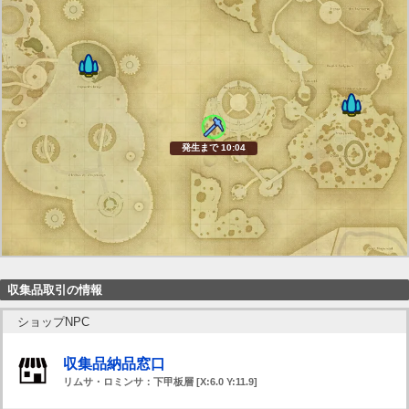
発生まで 10:03
収集品取引の情報
ショップNPC
収集品納品窓口
リムサ・ロミンサ：下甲板層 [X:6.0 Y:11.9]