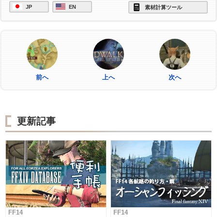
JP
EN
素材計算ツール
前へ
上へ
次へ
更新記事
FF14
FF14