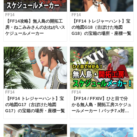
FF14
FF14
【FF14攻略】無人島の開拓工
【FF14 トレジャーハント】宝
房・ねこみみさんのおねがいス
の地図G18（古ぼけた地図
ケジュールメーカー
G18）の宝箱の場所・座標一覧
FF14
FF14
【FF14 トレジャーハント】宝
【FF14 / FFXIV】ひと目で分
の地図G17（古ぼけた地図
かる無人島・開拓工房スケジュ
G17）の宝箱の場所・座標一覧
ールメーカー！パッチ7.x対応
【島産品・貿易ツール】