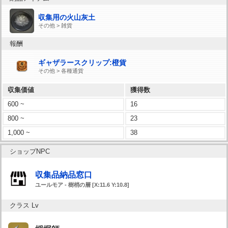
収集用の火山灰土
その他 > 雑貨
報酬
ギャザラースクリップ:橙貨
その他 > 各種通貨
収集価値
獲得数
600 ~
16
800 ~
23
1,000 ~
38
ショップNPC
収集品納品窓口
ユールモア - 樹梢の層 [X:11.6 Y:10.8]
クラス Lv