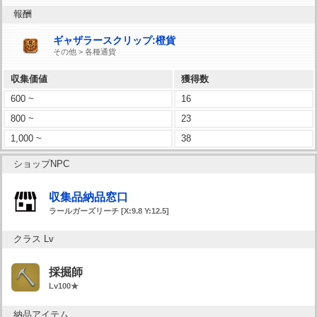
報酬
ギャザラースクリップ:橙貨
その他 > 各種通貨
収集価値
獲得数
600 ~
16
800 ~
23
1,000 ~
38
ショップNPC
収集品納品窓口
ラールガーズリーチ [X:9.8 Y:12.5]
クラス Lv
採掘師
Lv100★
納品アイテム