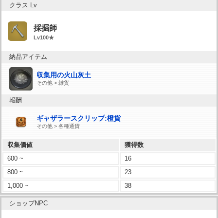
クラス Lv
採掘師
Lv100★
納品アイテム
収集用の火山灰土
その他 > 雑貨
報酬
ギャザラースクリップ:橙貨
その他 > 各種通貨
収集価値
獲得数
600 ~
16
800 ~
23
1,000 ~
38
ショップNPC