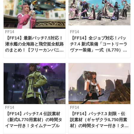
FF14
FF14
【FF14】最新パッチ7.5対応！
【FF14】全ジョブ対応！パッ
潜水艦の全海路と飛空挺全航路
チ7.4 新式装備「コートリーラ
のまとめ！【フリーカンパニ
ヴァー装備」一式（IL770）の
ー・サブマリンボイジャー】
必要素材一覧
FF14
FF14
【FF14】パッチ7.4 伝説素材
【FF14】パッチ7.3 刻限・伝
（新式IL770用素材）の時間タ
説素材（ギャザクラIL750用素
イマー付き！タイムテーブル
材）の時間タイマー付き！タイ
ムテーブル