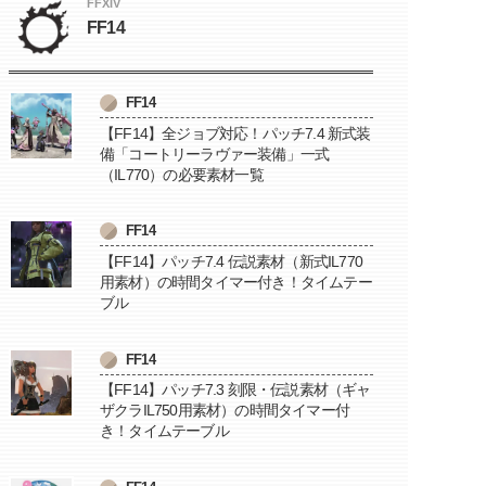
FFXIV
FF14
FF14
【FF14】全ジョブ対応！パッチ7.4 新式装
備「コートリーラヴァー装備」一式
（IL770）の必要素材一覧
FF14
【FF14】パッチ7.4 伝説素材（新式IL770
用素材）の時間タイマー付き！タイムテー
ブル
FF14
【FF14】パッチ7.3 刻限・伝説素材（ギャ
ザクラIL750用素材）の時間タイマー付
き！タイムテーブル