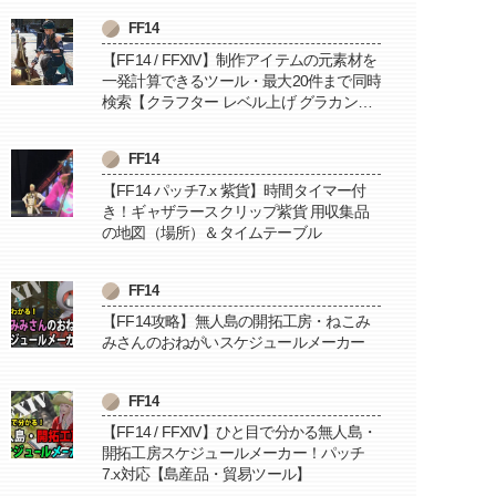
FF14
【FF14 / FFXIV】制作アイテムの元素材を
一発計算できるツール・最大20件まで同時
検索【クラフター レベル上げ グラカン納
品に便利】
FF14
【FF14 パッチ7.x 紫貨】時間タイマー付
き！ギャザラースクリップ紫貨 用収集品
の地図（場所）＆タイムテーブル
FF14
【FF14攻略】無人島の開拓工房・ねこみ
みさんのおねがいスケジュールメーカー
FF14
【FF14 / FFXIV】ひと目で分かる無人島・
開拓工房スケジュールメーカー！パッチ
7.x対応【島産品・貿易ツール】