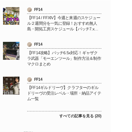
FF14
【FF14 / FFXIV】今週と来週のスケジュー
ル２週間分を一気に登録！おすすめ無人
島・開拓工房スケジュール【パッチ7.x対
応 / 毎週更新中】
FF14
【FF14攻略】パッチ6.5x対応！ギャザク
ラ武器「モーエンツール」制作方法＆制作
マクロまとめ
FF14
【FF14ギルドリーヴ】クラフターのギル
ドリーヴの受注レベル・場所・納品アイテ
ム一覧
すべての記事を見る (20)