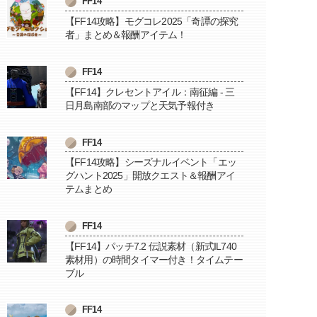
FF14
【FF14攻略】モグコレ2025「奇譚の探究
者」まとめ＆報酬アイテム！
FF14
【FF14】クレセントアイル：南征編 - 三
日月島南部のマップと天気予報付き
FF14
【FF14攻略】シーズナルイベント「エッ
グハント2025」開放クエスト＆報酬アイ
テムまとめ
FF14
【FF14】パッチ7.2 伝説素材（新式IL740
素材用）の時間タイマー付き！タイムテー
ブル
FF14