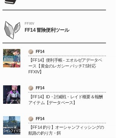
FFXIV
FF14 冒険便利ツール
FF14
【FF14】便利手帳 - エオルゼアデータベ
ース【黄金のレガシー パッチ7.5対応
FFXIV】
FF14
【FF14】ID・討滅戦・レイド概要＆報酬
アイテム【データベース】
FF14
【FF14 釣り】オーシャンフィッシングの
航路の釣り方・餌