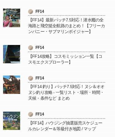
FF14
【FF14】最新パッチ7.5対応！潜水艦の全
海路と飛空挺全航路のまとめ！【フリーカ
ンパニー・サブマリンボイジャー】
FF14
【FF14攻略】コスモミッション一覧【コ
スモエクスプローラー】
FF14
【FF14 釣り】パッチ7.5対応！ヌシ＆オオ
ヌシ釣り攻略 - 一覧リスト・場所・時間・
天候・条件など まとめ
FF14
【FF14】ハウジング抽選販売スケジュー
ルカレンダー＆等級付き地図 / マップ