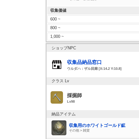
収集価値
600 ~
800 ~
1,000 ~
ショップNPC
収集品納品窓口
ウルダハ：ザル回廊 [X:14.2 Y:10.8]
クラス Lv
採掘師
Lv98
納品アイテム
収集用のホワイトゴールド鉱
その他 > 雑貨