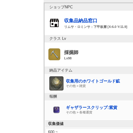
ショップNPC
収集品納品窓口
リムサ・ロミンサ：下甲板層 [X:6.0 Y:11.9]
クラス Lv
採掘師
Lv98
納品アイテム
収集用のホワイトゴールド鉱
その他 > 雑貨
報酬
ギャザラースクリップ:紫貨
その他 > 各種通貨
収集価値
600 ~