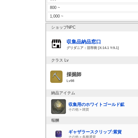
800 ~
1,000 ~
ショップNPC
収集品納品窓口
グリダニア：旧市街 [X:14.1 Y:9.1]
クラス Lv
採掘師
Lv98
納品アイテム
収集用のホワイトゴールド鉱
その他 > 雑貨
報酬
ギャザラースクリップ:紫貨
その他 > 各種通貨