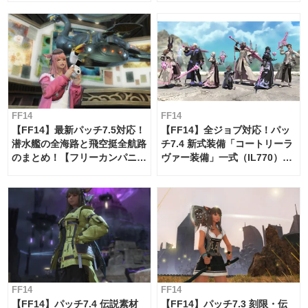
FF14
FF14
【FF14】最新パッチ7.5対応！
【FF14】全ジョブ対応！パッ
潜水艦の全海路と飛空挺全航路
チ7.4 新式装備「コートリーラ
のまとめ！【フリーカンパニ
ヴァー装備」一式（IL770）の
ー・サブマリンボイジャー】
必要素材一覧
FF14
FF14
【FF14】パッチ7.4 伝説素材
【FF14】パッチ7.3 刻限・伝