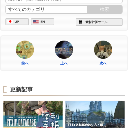
JP
EN
素材計算ツール
前へ
上へ
次へ
更新記事