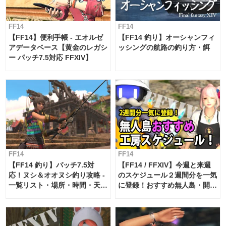
FF14
FF14
【FF14】便利手帳 - エオルゼ
【FF14 釣り】オーシャンフィ
アデータベース【黄金のレガシ
ッシングの航路の釣り方・餌
ー パッチ7.5対応 FFXIV】
FF14
FF14
【FF14 釣り】パッチ7.5対
【FF14 / FFXIV】今週と来週
応！ヌシ＆オオヌシ釣り攻略 -
のスケジュール２週間分を一気
一覧リスト・場所・時間・天
に登録！おすすめ無人島・開拓
候・条件など まとめ
工房スケジュール【パッチ7.x
対応 / 毎週更新中】