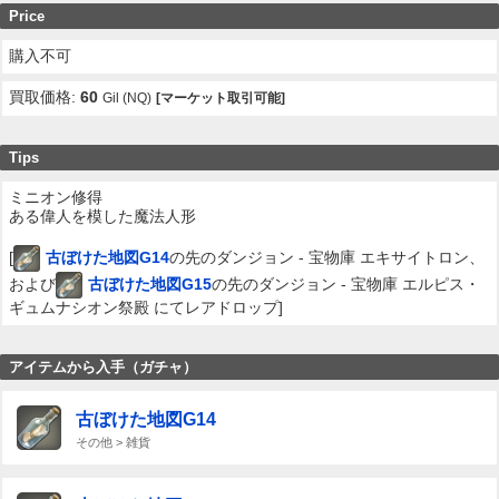
Price
購入不可
買取価格:
60
Gil (NQ)
[マーケット取引可能]
Tips
ミニオン修得
ある偉人を模した魔法人形
[
古ぼけた地図G14
の先のダンジョン - 宝物庫 エキサイトロン、
および
古ぼけた地図G15
の先のダンジョン - 宝物庫 エルピス・
ギュムナシオン祭殿 にてレアドロップ]
アイテムから入手（ガチャ）
古ぼけた地図G14
その他 > 雑貨