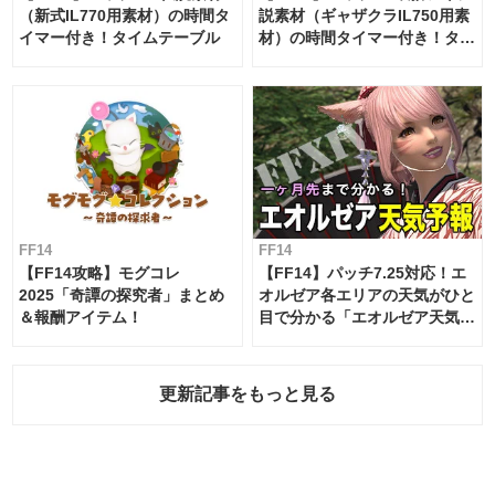
（新式IL770用素材）の時間タ
説素材（ギャザクラIL750用素
イマー付き！タイムテーブル
材）の時間タイマー付き！タイ
ムテーブル
FF14
FF14
【FF14攻略】モグコレ
【FF14】パッチ7.25対応！エ
2025「奇譚の探究者」まとめ
オルゼア各エリアの天気がひと
＆報酬アイテム！
目で分かる「エオルゼア天気予
報」！
更新記事をもっと見る