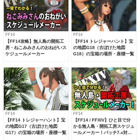
FF14
FF14
【FF14攻略】無人島の開拓工
【FF14 トレジャーハント】宝
房・ねこみみさんのおねがいス
の地図G18（古ぼけた地図
ケジュールメーカー
G18）の宝箱の場所・座標一覧
FF14
FF14
【FF14 トレジャーハント】宝
【FF14 / FFXIV】ひと目で分
の地図G17（古ぼけた地図
かる無人島・開拓工房スケジュ
G17）の宝箱の場所・座標一覧
ールメーカー！パッチ7.x対応
【島産品・貿易ツール】