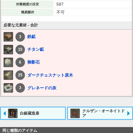
587
作業精度の目安
不可
簡易製作
必要な元素材 - 合計
鉄鉱
3
チタン鉱
15
御影石
6
ダークチェスナット原木
25
グレネードの灰
3
クルザン・オーネイトド
白銀蔵造扉
ア
同じ種類のアイテム