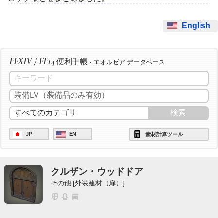
English
FFXIV / FF14
便利手帳
- エオルゼア データベース
JP
EN
素材計算ツール
クルザン・ウッドドア
その他 [外装建材（扉）]