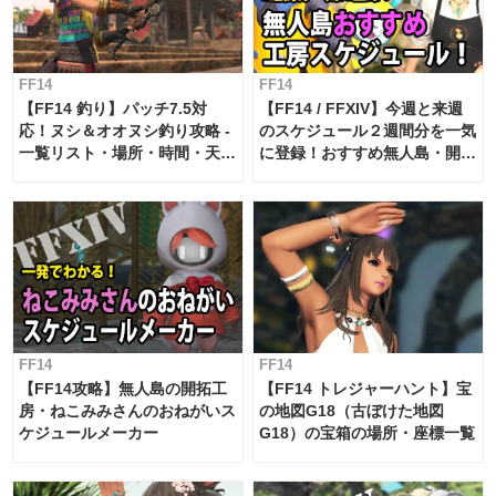
FF14
FF14
【FF14 釣り】パッチ7.5対
【FF14 / FFXIV】今週と来週
応！ヌシ＆オオヌシ釣り攻略 -
のスケジュール２週間分を一気
一覧リスト・場所・時間・天
に登録！おすすめ無人島・開拓
候・条件など まとめ
工房スケジュール【パッチ7.x
対応 / 毎週更新中】
FF14
FF14
【FF14攻略】無人島の開拓工
【FF14 トレジャーハント】宝
房・ねこみみさんのおねがいス
の地図G18（古ぼけた地図
ケジュールメーカー
G18）の宝箱の場所・座標一覧