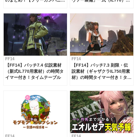
のまとめ！【フリーカンパニ
ヴァー装備」一式（IL770）の
ー・サブマリンボイジャー】
必要素材一覧
FF14
FF14
【FF14】パッチ7.4 伝説素材
【FF14】パッチ7.3 刻限・伝
（新式IL770用素材）の時間タ
説素材（ギャザクラIL750用素
イマー付き！タイムテーブル
材）の時間タイマー付き！タイ
ムテーブル
FF14
FF14