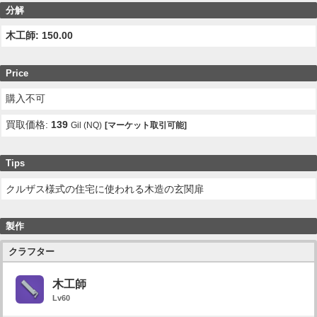
分解
木工師: 150.00
Price
購入不可
買取価格:
139
Gil (NQ)
[マーケット取引可能]
Tips
クルザス様式の住宅に使われる木造の玄関扉
製作
クラフター
木工師
Lv60