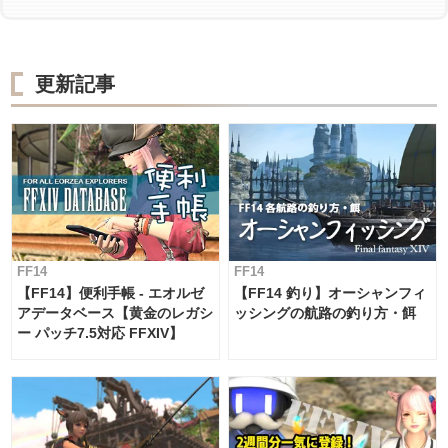
更新記事
FF14
FF14
【FF14】便利手帳 - エオルゼ
【FF14 釣り】オーシャンフィ
アデータベース【黄金のレガシ
ッシングの航路の釣り方・餌
ー パッチ7.5対応 FFXIV】