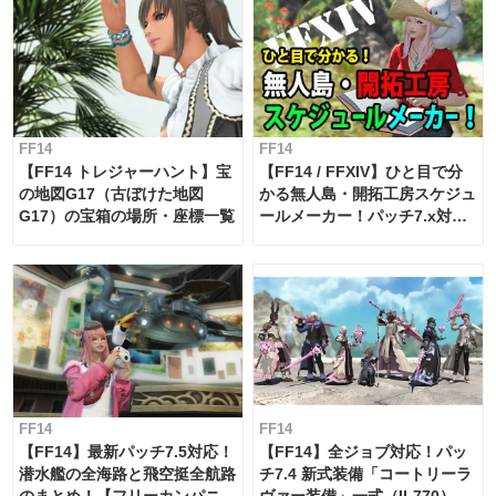
FF14
FF14
【FF14 トレジャーハント】宝
【FF14 / FFXIV】ひと目で分
の地図G17（古ぼけた地図
かる無人島・開拓工房スケジュ
G17）の宝箱の場所・座標一覧
ールメーカー！パッチ7.x対応
【島産品・貿易ツール】
FF14
FF14
【FF14】最新パッチ7.5対応！
【FF14】全ジョブ対応！パッ
潜水艦の全海路と飛空挺全航路
チ7.4 新式装備「コートリーラ