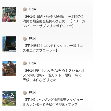
FF14
【FF14】最新パッチ7.5対応！潜水艦の全
海路と飛空挺全航路のまとめ！【フリーカ
ンパニー・サブマリンボイジャー】
FF14
【FF14攻略】コスモミッション一覧【コ
スモエクスプローラー】
FF14
【FF14 釣り】パッチ7.5対応！ヌシ＆オオ
ヌシ釣り攻略 - 一覧リスト・場所・時間・
天候・条件など まとめ
FF14
【FF14】ハウジング抽選販売スケジュー
ルカレンダー＆等級付き地図 / マップ