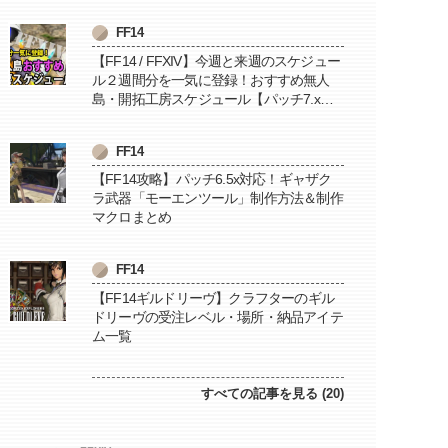
FF14
【FF14 / FFXIV】今週と来週のスケジュー
ル２週間分を一気に登録！おすすめ無人
島・開拓工房スケジュール【パッチ7.x対
応 / 毎週更新中】
FF14
【FF14攻略】パッチ6.5x対応！ギャザク
ラ武器「モーエンツール」制作方法＆制作
マクロまとめ
FF14
【FF14ギルドリーヴ】クラフターのギル
ドリーヴの受注レベル・場所・納品アイテ
ム一覧
すべての記事を見る (20)