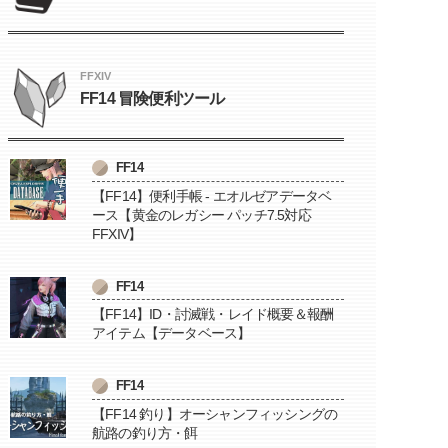
FFXIV
FF14 冒険便利ツール
FF14
【FF14】便利手帳 - エオルゼアデータベ
ース【黄金のレガシー パッチ7.5対応
FFXIV】
FF14
【FF14】ID・討滅戦・レイド概要＆報酬
アイテム【データベース】
FF14
【FF14 釣り】オーシャンフィッシングの
航路の釣り方・餌