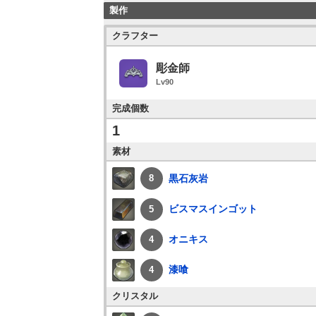
製作
クラフター
彫金師
Lv90
完成個数
1
素材
黒石灰岩
8
ビスマスインゴット
5
オニキス
4
漆喰
4
クリスタル