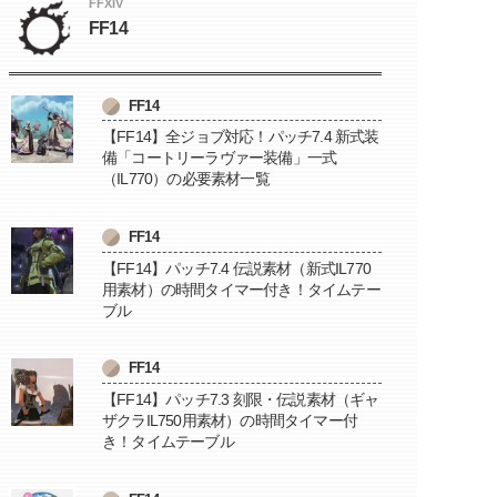
FFXIV
FF14
FF14
【FF14】全ジョブ対応！パッチ7.4 新式装
備「コートリーラヴァー装備」一式
（IL770）の必要素材一覧
FF14
【FF14】パッチ7.4 伝説素材（新式IL770
用素材）の時間タイマー付き！タイムテー
ブル
FF14
【FF14】パッチ7.3 刻限・伝説素材（ギャ
ザクラIL750用素材）の時間タイマー付
き！タイムテーブル