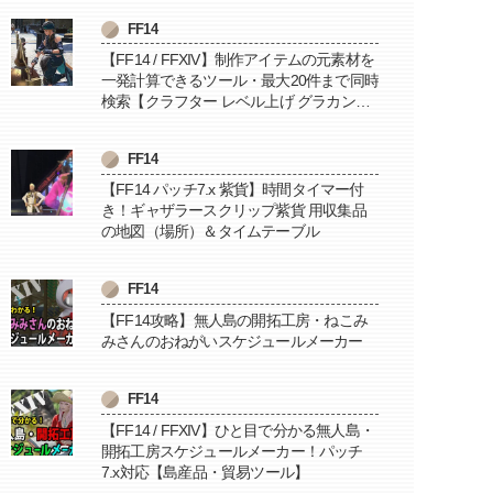
FF14
【FF14 / FFXIV】制作アイテムの元素材を
一発計算できるツール・最大20件まで同時
検索【クラフター レベル上げ グラカン納
品に便利】
FF14
【FF14 パッチ7.x 紫貨】時間タイマー付
き！ギャザラースクリップ紫貨 用収集品
の地図（場所）＆タイムテーブル
FF14
【FF14攻略】無人島の開拓工房・ねこみ
みさんのおねがいスケジュールメーカー
FF14
【FF14 / FFXIV】ひと目で分かる無人島・
開拓工房スケジュールメーカー！パッチ
7.x対応【島産品・貿易ツール】