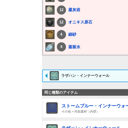
凝灰岩
12
オニキス原石
12
細砂
4
蒸留水
4
ラザハン・インナーウォール
同じ種類のアイテム
ストームブルー・インナーウォ
その他 > 内装建材（内壁）