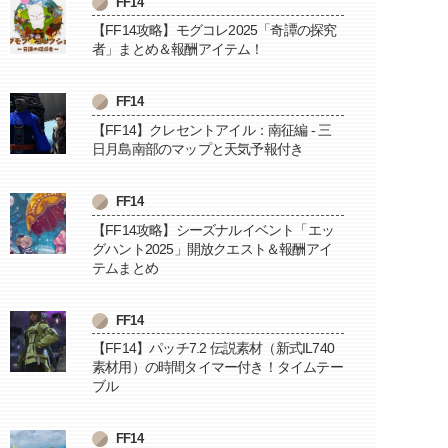
FF14
【FF14攻略】モグコレ2025「奇譚の探究
者」まとめ＆報酬アイテム！
FF14
【FF14】クレセントアイル：南征編 - 三
日月島南部のマップと天気予報付き
FF14
【FF14攻略】シーズナルイベント「エッ
グハント2025」開放クエスト＆報酬アイ
テムまとめ
FF14
【FF14】パッチ7.2 伝説素材（新式IL740
素材用）の時間タイマー付き！タイムテー
ブル
FF14