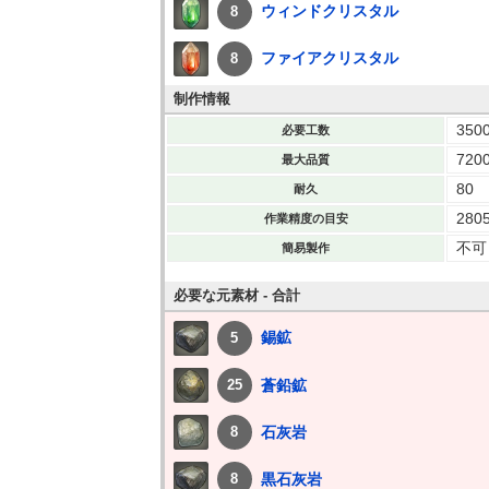
ウィンドクリスタル
8
ファイアクリスタル
8
制作情報
350
必要工数
720
最大品質
80
耐久
280
作業精度の目安
不可
簡易製作
必要な元素材 - 合計
錫鉱
5
蒼鉛鉱
25
石灰岩
8
黒石灰岩
8