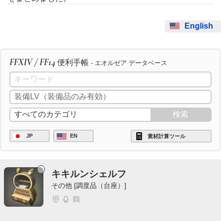
English
FFXIV / FF14
便利手帳
- エオルゼア データベース
JP
EN
素材計算ツール
キキルンシェルフ
その他 [調度品（台座）]