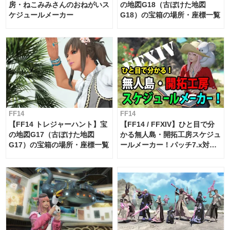
房・ねこみみさんのおねがいス
の地図G18（古ぼけた地図
ケジュールメーカー
G18）の宝箱の場所・座標一覧
FF14
FF14
【FF14 トレジャーハント】宝
【FF14 / FFXIV】ひと目で分
の地図G17（古ぼけた地図
かる無人島・開拓工房スケジュ
G17）の宝箱の場所・座標一覧
ールメーカー！パッチ7.x対応
【島産品・貿易ツール】