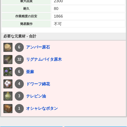
2300
最大品質
80
耐久
1866
作業精度の目安
不可
簡易製作
必要な元素材 - 合計
アンバー原石
6
リグナムバイタ原木
32
亜麻
6
ドワーフ綿花
4
テレビン油
3
オシャレなボタン
1