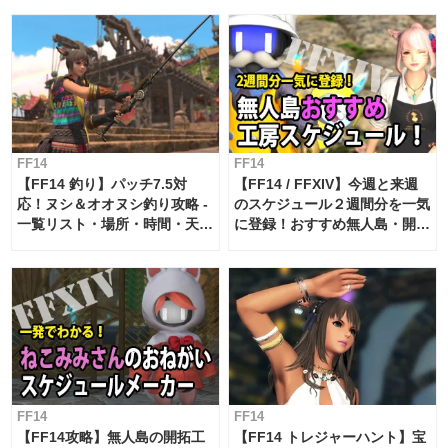
FF14
FF14
【FF14 釣り】パッチ7.5対
【FF14 / FFXIV】今週と来週
応！ヌシ＆オオヌシ釣り攻略 -
のスケジュール２週間分を一気
一覧リスト・場所・時間・天
に登録！おすすめ無人島・開拓
候・条件など まとめ
工房スケジュール【パッチ7.x
対応 / 毎週更新中】
FF14
FF14
【FF14攻略】無人島の開拓工
【FF14 トレジャーハント】宝