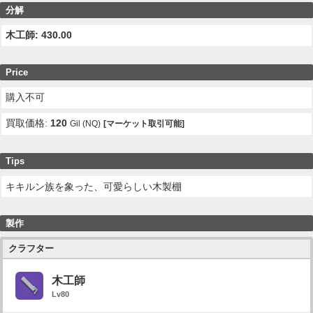
分解
木工師: 430.00
Price
購入不可
買取価格:
120
Gil (NQ)
[マーケット取引可能]
Tips
キキルン族を象った、可愛らしい木製棚
製作
クラフター
木工師
Lv80