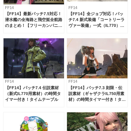
FF14
FF14
【FF14】最新パッチ7.5対応！
【FF14】全ジョブ対応！パッ
潜水艦の全海路と飛空挺全航路
チ7.4 新式装備「コートリーラ
のまとめ！【フリーカンパニ
ヴァー装備」一式（IL770）の
ー・サブマリンボイジャー】
必要素材一覧
FF14
FF14
【FF14】パッチ7.4 伝説素材
【FF14】パッチ7.3 刻限・伝
（新式IL770用素材）の時間タ
説素材（ギャザクラIL750用素
イマー付き！タイムテーブル
材）の時間タイマー付き！タイ
ムテーブル