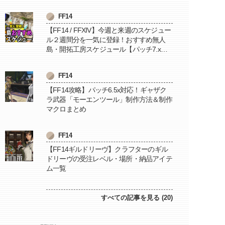
FF14
【FF14 / FFXIV】今週と来週のスケジュー
ル２週間分を一気に登録！おすすめ無人
島・開拓工房スケジュール【パッチ7.x対
応 / 毎週更新中】
FF14
【FF14攻略】パッチ6.5x対応！ギャザク
ラ武器「モーエンツール」制作方法＆制作
マクロまとめ
FF14
【FF14ギルドリーヴ】クラフターのギル
ドリーヴの受注レベル・場所・納品アイテ
ム一覧
すべての記事を見る (20)