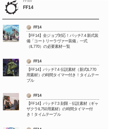
FFXIV
FF14
FF14
【FF14】全ジョブ対応！パッチ7.4 新式装
備「コートリーラヴァー装備」一式
（IL770）の必要素材一覧
FF14
【FF14】パッチ7.4 伝説素材（新式IL770
用素材）の時間タイマー付き！タイムテー
ブル
FF14
【FF14】パッチ7.3 刻限・伝説素材（ギャ
ザクラIL750用素材）の時間タイマー付
き！タイムテーブル