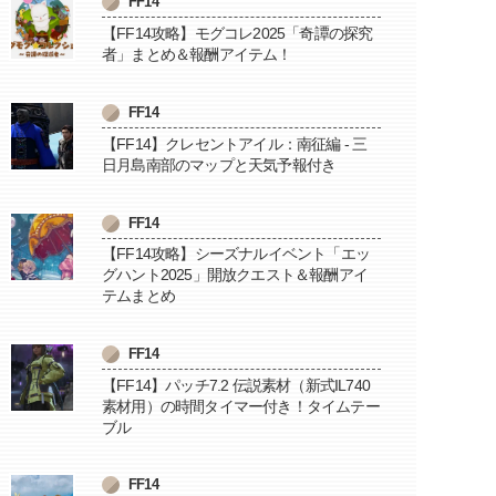
FF14
【FF14攻略】モグコレ2025「奇譚の探究
者」まとめ＆報酬アイテム！
FF14
【FF14】クレセントアイル：南征編 - 三
日月島南部のマップと天気予報付き
FF14
【FF14攻略】シーズナルイベント「エッ
グハント2025」開放クエスト＆報酬アイ
テムまとめ
FF14
【FF14】パッチ7.2 伝説素材（新式IL740
素材用）の時間タイマー付き！タイムテー
ブル
FF14