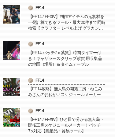
FF14
【FF14 / FFXIV】制作アイテムの元素材を
一発計算できるツール・最大20件まで同時
検索【クラフター レベル上げ グラカン納
品に便利】
FF14
【FF14 パッチ7.x 紫貨】時間タイマー付
き！ギャザラースクリップ紫貨 用収集品
の地図（場所）＆タイムテーブル
FF14
【FF14攻略】無人島の開拓工房・ねこみ
みさんのおねがいスケジュールメーカー
FF14
【FF14 / FFXIV】ひと目で分かる無人島・
開拓工房スケジュールメーカー！パッチ
7.x対応【島産品・貿易ツール】