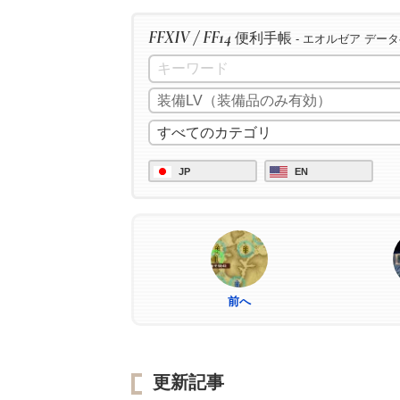
FFXIV / FF14
便利手帳
- エオルゼア デー
JP
EN
前へ
更新記事