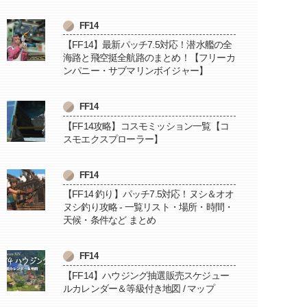
FF14
【FF14】最新パッチ7.5対応！潜水艦の全
海路と飛空挺全航路のまとめ！【フリーカ
ンパニー・サブマリンボイジャー】
FF14
【FF14攻略】コスモミッション一覧【コ
スモエクスプローラー】
FF14
【FF14 釣り】パッチ7.5対応！ヌシ＆オオ
ヌシ釣り攻略 - 一覧リスト・場所・時間・
天候・条件など まとめ
FF14
【FF14】ハウジング抽選販売スケジュー
ルカレンダー＆等級付き地図 / マップ