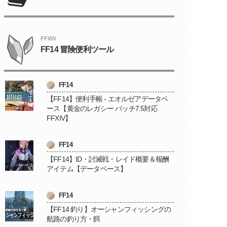
FFXIV
FF14 冒険便利ツール
FF14
【FF14】便利手帳 - エオルゼアデータベ
ース【黄金のレガシー パッチ7.5対応
FFXIV】
FF14
【FF14】ID・討滅戦・レイド概要＆報酬
アイテム【データベース】
FF14
【FF14 釣り】オーシャンフィッシングの
航路の釣り方・餌