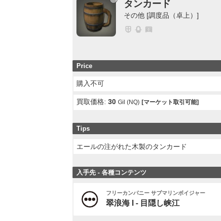
タンカード
その他 [調度品（卓上）]
Price
購入不可
買取価格:
30
Gil (NQ)
[マーケット取引可能]
Tips
エールの注がれた木製のタンカード
入手先 - 各種コンテンツ
フリーカンパニー サブマリンボイジャー
翠浪海 I - 目隠し峡江