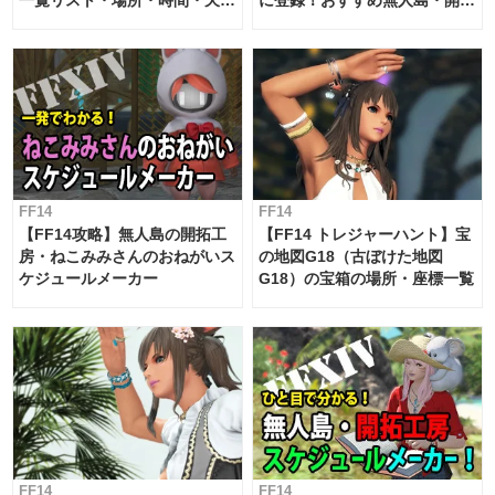
候・条件など まとめ
工房スケジュール【パッチ7.x
対応 / 毎週更新中】
FF14
FF14
【FF14攻略】無人島の開拓工
【FF14 トレジャーハント】宝
房・ねこみみさんのおねがいス
の地図G18（古ぼけた地図
ケジュールメーカー
G18）の宝箱の場所・座標一覧
FF14
FF14