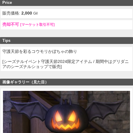
Price
販売価格:
2,000
Gil
売却不可
[マーケット取引不可]
Tips
守護天節を彩るコウモリかぼちゃの飾り
[シーズナルイベント守護天節2024限定アイテム / 期間中はグリダニ
アのシーズナルショップで販売]
画像ギャラリー（見た目）