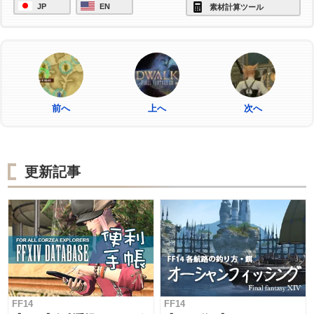
JP
EN
素材計算ツール
前へ
上へ
次へ
更新記事
FF14
FF14