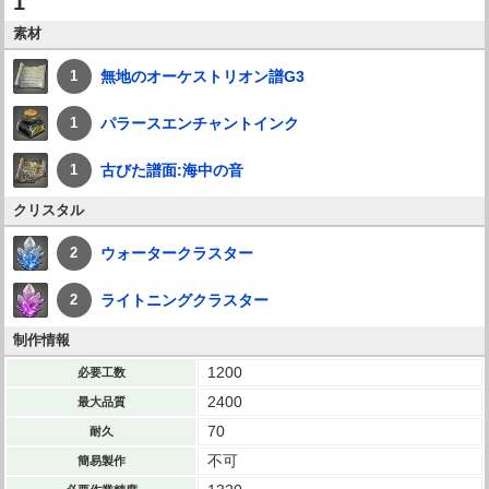
1
素材
無地のオーケストリオン譜G3
1
パラースエンチャントインク
1
古びた譜面:海中の音
1
クリスタル
ウォータークラスター
2
ライトニングクラスター
2
制作情報
1200
必要工数
2400
最大品質
70
耐久
不可
簡易製作