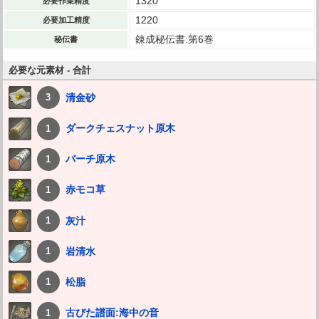
1320
必要作業精度
1220
必要加工精度
錬成秘伝書:第6巻
秘伝書
必要な元素材 - 合計
清金砂
3
ダークチェスナット原木
1
バーチ原木
1
赤モコ草
1
灰汁
1
岩清水
1
松脂
1
古びた譜面:海中の音
1