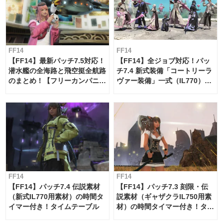
FF14
FF14
【FF14】最新パッチ7.5対応！
【FF14】全ジョブ対応！パッ
潜水艦の全海路と飛空挺全航路
チ7.4 新式装備「コートリーラ
のまとめ！【フリーカンパニ
ヴァー装備」一式（IL770）の
ー・サブマリンボイジャー】
必要素材一覧
FF14
FF14
【FF14】パッチ7.4 伝説素材
【FF14】パッチ7.3 刻限・伝
（新式IL770用素材）の時間タ
説素材（ギャザクラIL750用素
イマー付き！タイムテーブル
材）の時間タイマー付き！タイ
ムテーブル