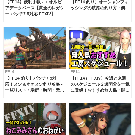
【FF14】便利手帳 - エオルゼ
【FF14 釣り】オーシャンフィ
アデータベース【黄金のレガシ
ッシングの航路の釣り方・餌
ー パッチ7.5対応 FFXIV】
FF14
FF14
【FF14 釣り】パッチ7.5対
【FF14 / FFXIV】今週と来週
応！ヌシ＆オオヌシ釣り攻略 -
のスケジュール２週間分を一気
一覧リスト・場所・時間・天
に登録！おすすめ無人島・開拓
候・条件など まとめ
工房スケジュール【パッチ7.x
対応 / 毎週更新中】