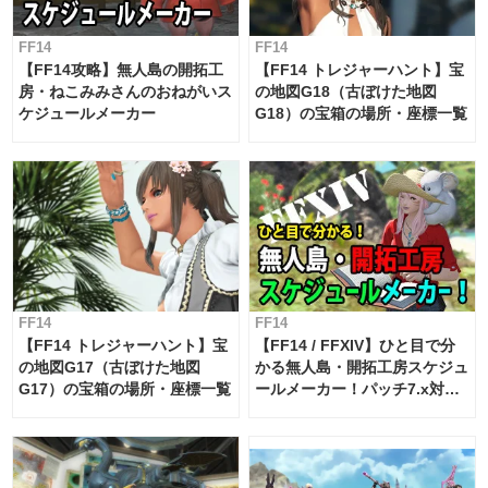
FF14
FF14
【FF14攻略】無人島の開拓工
【FF14 トレジャーハント】宝
房・ねこみみさんのおねがいス
の地図G18（古ぼけた地図
ケジュールメーカー
G18）の宝箱の場所・座標一覧
FF14
FF14
【FF14 トレジャーハント】宝
【FF14 / FFXIV】ひと目で分
の地図G17（古ぼけた地図
かる無人島・開拓工房スケジュ
G17）の宝箱の場所・座標一覧
ールメーカー！パッチ7.x対応
【島産品・貿易ツール】