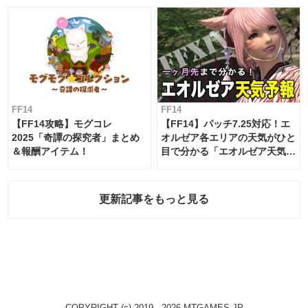
FF14
FF14
【FF14攻略】モグコレ
【FF14】パッチ7.25対応！エ
2025「奇譚の探究者」まとめ
オルゼア各エリアの天気がひと
＆報酬アイテム！
目で分かる「エオルゼア天気予
報」！
更新記事をもっと見る
COPYRIGHT (c) 2019 - 2026 MTGAMES.JP