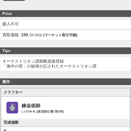
Price
購入不可
買取価格:
150
Gil (NQ)
[マーケット取引可能]
Tips
オーケストリオン譜面帳楽曲登録
「海中の音」の旋律が記されたオーケストリオン譜
製作
クラフター
錬金術師
Lv70★★ [錬成秘伝書:第6巻]
完成個数