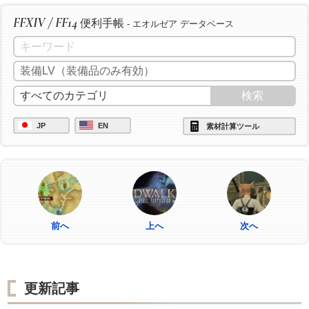
FFXIV / FF14
便利手帳
- エオルゼア データベース
JP
EN
素材計算ツール
前へ
上へ
次へ
更新記事