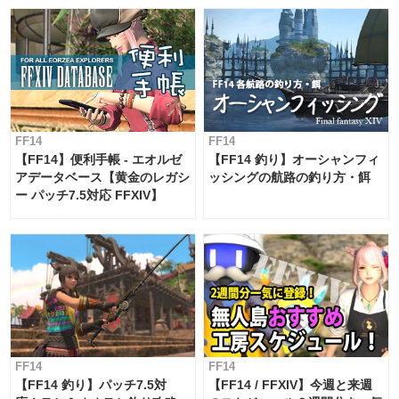
FF14
FF14
【FF14】便利手帳 - エオルゼ
【FF14 釣り】オーシャンフィ
アデータベース【黄金のレガシ
ッシングの航路の釣り方・餌
ー パッチ7.5対応 FFXIV】
FF14
FF14
【FF14 釣り】パッチ7.5対
【FF14 / FFXIV】今週と来週