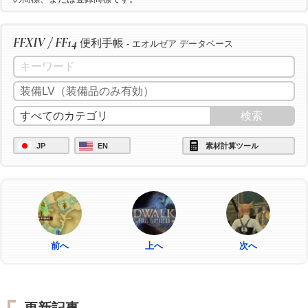
FFXIV / FF14
便利手帳
- エオルゼア データベース
JP
EN
素材計算ツール
前へ
上へ
次へ
更新記事