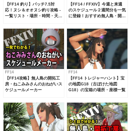
【FF14 釣り】パッチ7.5対
【FF14 / FFXIV】今週と来週
応！ヌシ＆オオヌシ釣り攻略 -
のスケジュール２週間分を一気
一覧リスト・場所・時間・天
に登録！おすすめ無人島・開拓
候・条件など まとめ
工房スケジュール【パッチ7.x
対応 / 毎週更新中】
FF14
FF14
【FF14攻略】無人島の開拓工
【FF14 トレジャーハント】宝
房・ねこみみさんのおねがいス
の地図G18（古ぼけた地図
ケジュールメーカー
G18）の宝箱の場所・座標一覧