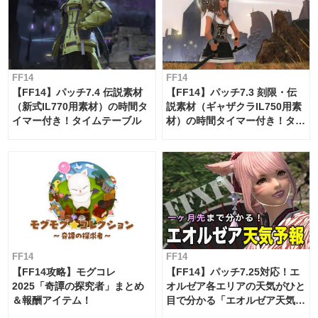
FF14
FF14
【FF14】パッチ7.4 伝説素材
【FF14】パッチ7.3 刻限・伝
（新式IL770用素材）の時間タ
説素材（ギャザクラIL750用素
イマー付き！タイムテーブル
材）の時間タイマー付き！タイ
ムテーブル
FF14
FF14
【FF14攻略】モグコレ
【FF14】パッチ7.25対応！エ
2025「奇譚の探究者」まとめ
オルゼア各エリアの天気がひと
＆報酬アイテム！
目で分かる「エオルゼア天気予
報」！