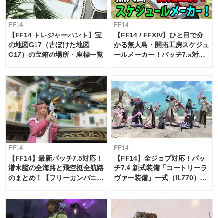
FF14
FF14
【FF14 トレジャーハント】宝
【FF14 / FFXIV】ひと目で分
の地図G17（古ぼけた地図
かる無人島・開拓工房スケジュ
G17）の宝箱の場所・座標一覧
ールメーカー！パッチ7.x対応
【島産品・貿易ツール】
FF14
FF14
【FF14】最新パッチ7.5対応！
【FF14】全ジョブ対応！パッ
潜水艦の全海路と飛空挺全航路
チ7.4 新式装備「コートリーラ
のまとめ！【フリーカンパニ
ヴァー装備」一式（IL770）の
ー・サブマリンボイジャー】
必要素材一覧