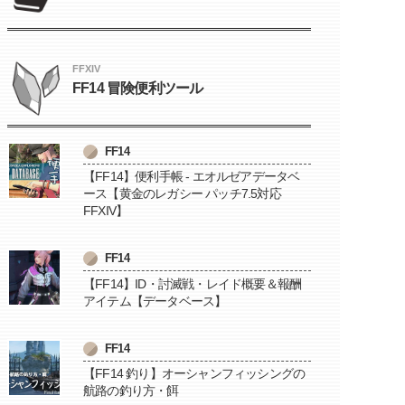
FFXIV
FF14 冒険便利ツール
FF14
【FF14】便利手帳 - エオルゼアデータベ
ース【黄金のレガシー パッチ7.5対応
FFXIV】
FF14
【FF14】ID・討滅戦・レイド概要＆報酬
アイテム【データベース】
FF14
【FF14 釣り】オーシャンフィッシングの
航路の釣り方・餌