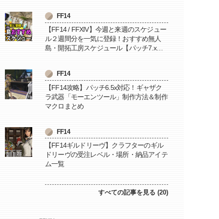
FF14
【FF14 / FFXIV】今週と来週のスケジュー
ル２週間分を一気に登録！おすすめ無人
島・開拓工房スケジュール【パッチ7.x対
応 / 毎週更新中】
FF14
【FF14攻略】パッチ6.5x対応！ギャザク
ラ武器「モーエンツール」制作方法＆制作
マクロまとめ
FF14
【FF14ギルドリーヴ】クラフターのギル
ドリーヴの受注レベル・場所・納品アイテ
ム一覧
すべての記事を見る (20)