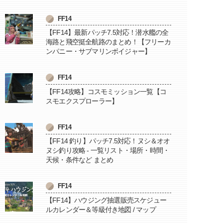
FF14
【FF14】最新パッチ7.5対応！潜水艦の全
海路と飛空挺全航路のまとめ！【フリーカ
ンパニー・サブマリンボイジャー】
FF14
【FF14攻略】コスモミッション一覧【コ
スモエクスプローラー】
FF14
【FF14 釣り】パッチ7.5対応！ヌシ＆オオ
ヌシ釣り攻略 - 一覧リスト・場所・時間・
天候・条件など まとめ
FF14
【FF14】ハウジング抽選販売スケジュー
ルカレンダー＆等級付き地図 / マップ