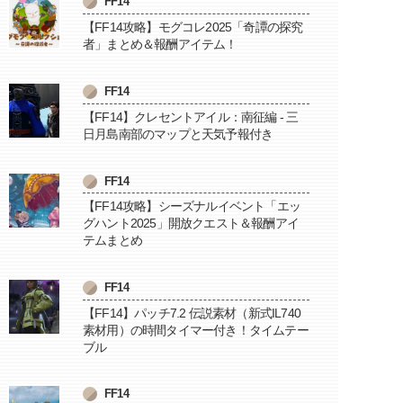
FF14
【FF14攻略】モグコレ2025「奇譚の探究
者」まとめ＆報酬アイテム！
FF14
【FF14】クレセントアイル：南征編 - 三
日月島南部のマップと天気予報付き
FF14
【FF14攻略】シーズナルイベント「エッ
グハント2025」開放クエスト＆報酬アイ
テムまとめ
FF14
【FF14】パッチ7.2 伝説素材（新式IL740
素材用）の時間タイマー付き！タイムテー
ブル
FF14