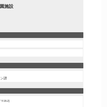
遊園施設
オン譜
Y:18.2]