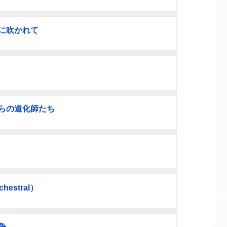
に吹かれて
らの道化師たち
estral）
争