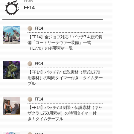
FFXIV
FF14
FF14
【FF14】全ジョブ対応！パッチ7.4 新式装
備「コートリーラヴァー装備」一式
（IL770）の必要素材一覧
FF14
【FF14】パッチ7.4 伝説素材（新式IL770
用素材）の時間タイマー付き！タイムテー
ブル
FF14
【FF14】パッチ7.3 刻限・伝説素材（ギャ
ザクラIL750用素材）の時間タイマー付
き！タイムテーブル