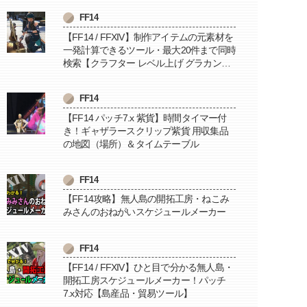
FF14
【FF14 / FFXIV】制作アイテムの元素材を
一発計算できるツール・最大20件まで同時
検索【クラフター レベル上げ グラカン納
品に便利】
FF14
【FF14 パッチ7.x 紫貨】時間タイマー付
き！ギャザラースクリップ紫貨 用収集品
の地図（場所）＆タイムテーブル
FF14
【FF14攻略】無人島の開拓工房・ねこみ
みさんのおねがいスケジュールメーカー
FF14
【FF14 / FFXIV】ひと目で分かる無人島・
開拓工房スケジュールメーカー！パッチ
7.x対応【島産品・貿易ツール】