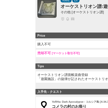
RARE
EX
オーケストリオン譜:
その他 [オーケストリオン譜]
Price
購入不可
売却不可
[マーケット取引不可]
Tips
オーケストリオン譜面帳楽曲登録
「遊園施設」の旋律が記されたオーケストリ
入手先 - クエスト
YoRHa: Dark Apocalypse - コルシア島 [X:34.7 
コメラの村のお祭り