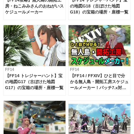
房・ねこみみさんのおねがいス
の地図G18（古ぼけた地図
ケジュールメーカー
G18）の宝箱の場所・座標一覧
FF14
FF14
【FF14 トレジャーハント】宝
【FF14 / FFXIV】ひと目で分
の地図G17（古ぼけた地図
かる無人島・開拓工房スケジュ
G17）の宝箱の場所・座標一覧
ールメーカー！パッチ7.x対応
【島産品・貿易ツール】