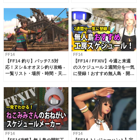
FF14
FF14
【FF14 釣り】パッチ7.5対
【FF14 / FFXIV】今週と来週
応！ヌシ＆オオヌシ釣り攻略 -
のスケジュール２週間分を一気
一覧リスト・場所・時間・天
に登録！おすすめ無人島・開拓
候・条件など まとめ
工房スケジュール【パッチ7.x
対応 / 毎週更新中】
FF14
FF14
【FF14攻略】無人島の開拓工
【FF14 トレジャーハント】宝