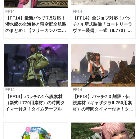
FF14
FF14
【FF14】最新パッチ7.5対応！
【FF14】全ジョブ対応！パッ
潜水艦の全海路と飛空挺全航路
チ7.4 新式装備「コートリーラ
のまとめ！【フリーカンパニ
ヴァー装備」一式（IL770）の
ー・サブマリンボイジャー】
必要素材一覧
FF14
FF14
【FF14】パッチ7.4 伝説素材
【FF14】パッチ7.3 刻限・伝
（新式IL770用素材）の時間タ
説素材（ギャザクラIL750用素
イマー付き！タイムテーブル
材）の時間タイマー付き！タイ
ムテーブル