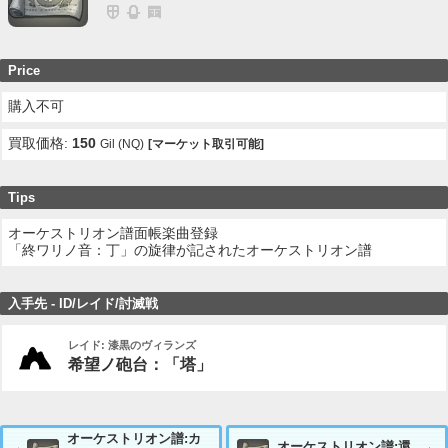
Price
購入不可
買取価格:
150
Gil (NQ)
[マーケット取引可能]
Tips
オーケストリオン譜面帳楽曲登録
「終ワリノ音：丁」の旋律が記されたオーケストリオン譜
入手先 - ID/レイド/討滅戦
レイド: 漆黒のヴィランズ
希望ノ砲台：「塔」
オーケストリオン譜:カ
オーケストリオン譜:還