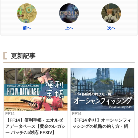
前へ
上へ
次へ
更新記事
FF14
FF14
【FF14】便利手帳 - エオルゼ
【FF14 釣り】オーシャンフィ
アデータベース【黄金のレガシ
ッシングの航路の釣り方・餌
ー パッチ7.5対応 FFXIV】