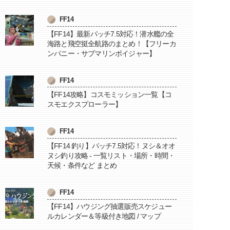
FF14
【FF14】最新パッチ7.5対応！潜水艦の全
海路と飛空挺全航路のまとめ！【フリーカ
ンパニー・サブマリンボイジャー】
FF14
【FF14攻略】コスモミッション一覧【コ
スモエクスプローラー】
FF14
【FF14 釣り】パッチ7.5対応！ヌシ＆オオ
ヌシ釣り攻略 - 一覧リスト・場所・時間・
天候・条件など まとめ
FF14
【FF14】ハウジング抽選販売スケジュー
ルカレンダー＆等級付き地図 / マップ