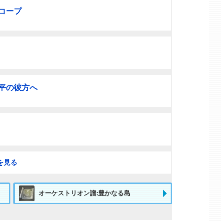
コープ
平の彼方へ
を見る
オーケストリオン譜:豊かなる島