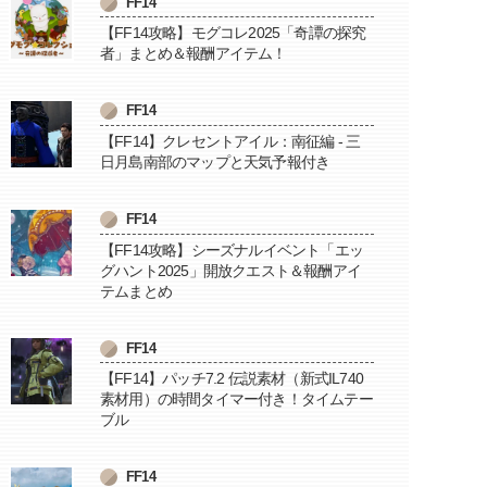
FF14
【FF14攻略】モグコレ2025「奇譚の探究
者」まとめ＆報酬アイテム！
FF14
【FF14】クレセントアイル：南征編 - 三
日月島南部のマップと天気予報付き
FF14
【FF14攻略】シーズナルイベント「エッ
グハント2025」開放クエスト＆報酬アイ
テムまとめ
FF14
【FF14】パッチ7.2 伝説素材（新式IL740
素材用）の時間タイマー付き！タイムテー
ブル
FF14