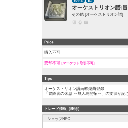
RARE
EX
オーケストリオン譜:
その他 [オーケストリオン譜]
Price
購入不可
売却不可
[マーケット取引不可]
Tips
オーケストリオン譜面帳楽曲登録
「冒険者の休息 ～無人島開拓～」の旋律が記
トレード情報（獲得）
ショップNPC