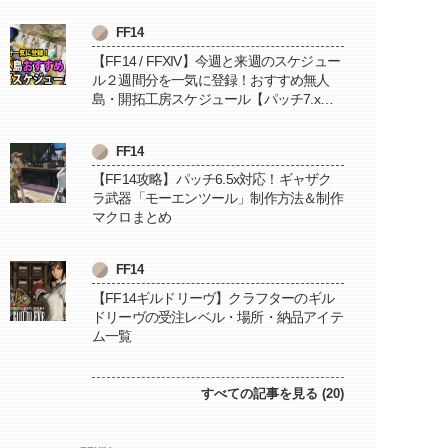
FF14
【FF14 / FFXIV】今週と来週のスケジュー
ル２週間分を一気に登録！おすすめ無人
島・開拓工房スケジュール【パッチ7.x対
応 / 毎週更新中】
FF14
【FF14攻略】パッチ6.5x対応！ギャザク
ラ武器「モーエンツール」制作方法＆制作
マクロまとめ
FF14
【FF14ギルドリーヴ】クラフターのギル
ドリーヴの受注レベル・場所・納品アイテ
ム一覧
すべての記事を見る (20)