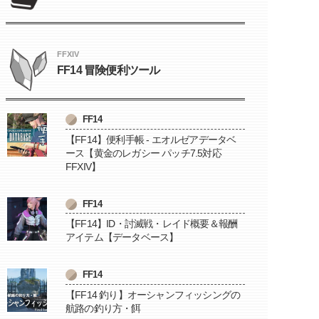
FFXIV
FF14 冒険便利ツール
FF14
【FF14】便利手帳 - エオルゼアデータベ
ース【黄金のレガシー パッチ7.5対応
FFXIV】
FF14
【FF14】ID・討滅戦・レイド概要＆報酬
アイテム【データベース】
FF14
【FF14 釣り】オーシャンフィッシングの
航路の釣り方・餌