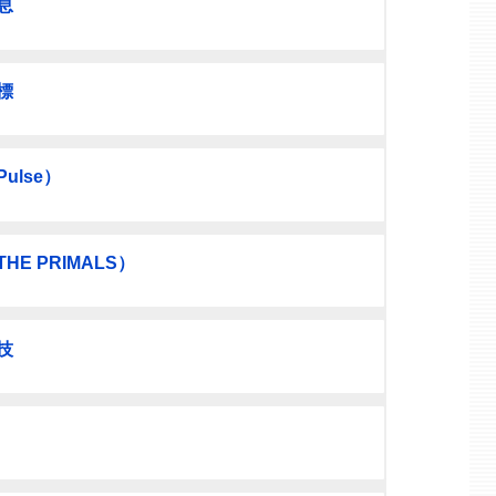
息
標
lse）
E PRIMALS）
技