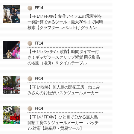
FF14
【FF14 / FFXIV】制作アイテムの元素材を
一発計算できるツール・最大20件まで同時
検索【クラフター レベル上げ グラカン納
品に便利】
FF14
【FF14 パッチ7.x 紫貨】時間タイマー付
き！ギャザラースクリップ紫貨 用収集品
の地図（場所）＆タイムテーブル
FF14
【FF14攻略】無人島の開拓工房・ねこみ
みさんのおねがいスケジュールメーカー
FF14
【FF14 / FFXIV】ひと目で分かる無人島・
開拓工房スケジュールメーカー！パッチ
7.x対応【島産品・貿易ツール】