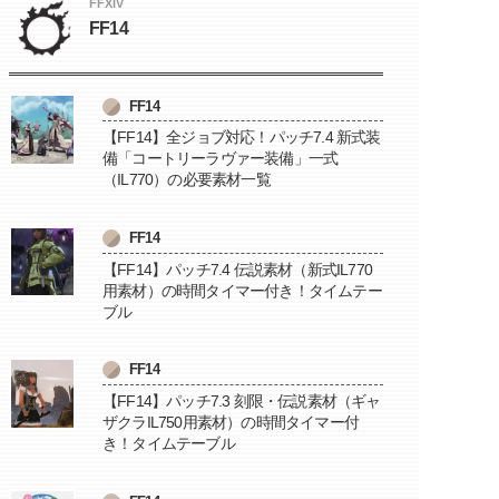
FFXIV
FF14
FF14
【FF14】全ジョブ対応！パッチ7.4 新式装
備「コートリーラヴァー装備」一式
（IL770）の必要素材一覧
FF14
【FF14】パッチ7.4 伝説素材（新式IL770
用素材）の時間タイマー付き！タイムテー
ブル
FF14
【FF14】パッチ7.3 刻限・伝説素材（ギャ
ザクラIL750用素材）の時間タイマー付
き！タイムテーブル