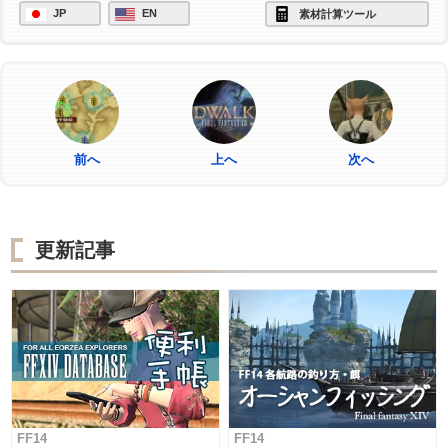
JP
EN
素材計算ツール
前へ
上へ
次へ
更新記事
FF14
FF14