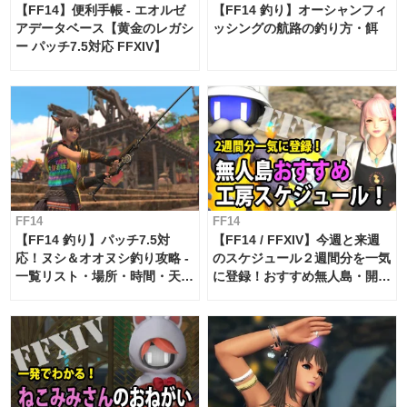
【FF14】便利手帳 - エオルゼ
【FF14 釣り】オーシャンフィ
アデータベース【黄金のレガシ
ッシングの航路の釣り方・餌
ー パッチ7.5対応 FFXIV】
FF14
FF14
【FF14 釣り】パッチ7.5対
【FF14 / FFXIV】今週と来週
応！ヌシ＆オオヌシ釣り攻略 -
のスケジュール２週間分を一気
一覧リスト・場所・時間・天
に登録！おすすめ無人島・開拓
候・条件など まとめ
工房スケジュール【パッチ7.x
対応 / 毎週更新中】