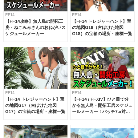
FF14
FF14
【FF14攻略】無人島の開拓工
【FF14 トレジャーハント】宝
房・ねこみみさんのおねがいス
の地図G18（古ぼけた地図
ケジュールメーカー
G18）の宝箱の場所・座標一覧
FF14
FF14
【FF14 トレジャーハント】宝
【FF14 / FFXIV】ひと目で分
の地図G17（古ぼけた地図
かる無人島・開拓工房スケジュ
G17）の宝箱の場所・座標一覧
ールメーカー！パッチ7.x対応
【島産品・貿易ツール】