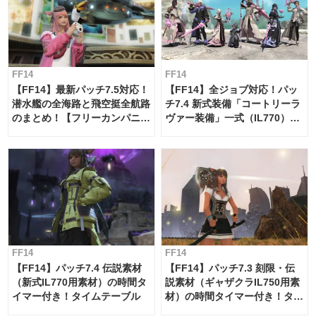
FF14
FF14
【FF14】最新パッチ7.5対応！
【FF14】全ジョブ対応！パッ
潜水艦の全海路と飛空挺全航路
チ7.4 新式装備「コートリーラ
のまとめ！【フリーカンパニ
ヴァー装備」一式（IL770）の
ー・サブマリンボイジャー】
必要素材一覧
FF14
FF14
【FF14】パッチ7.4 伝説素材
【FF14】パッチ7.3 刻限・伝
（新式IL770用素材）の時間タ
説素材（ギャザクラIL750用素
イマー付き！タイムテーブル
材）の時間タイマー付き！タイ
ムテーブル