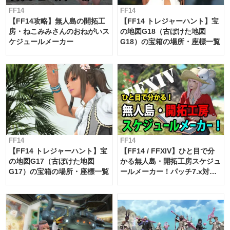
FF14
FF14
【FF14攻略】無人島の開拓工
【FF14 トレジャーハント】宝
房・ねこみみさんのおねがいス
の地図G18（古ぼけた地図
ケジュールメーカー
G18）の宝箱の場所・座標一覧
FF14
FF14
【FF14 トレジャーハント】宝
【FF14 / FFXIV】ひと目で分
の地図G17（古ぼけた地図
かる無人島・開拓工房スケジュ
G17）の宝箱の場所・座標一覧
ールメーカー！パッチ7.x対応
【島産品・貿易ツール】