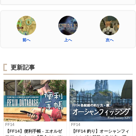
前へ
上へ
次へ
更新記事
FF14
FF14
【FF14】便利手帳 - エオルゼ
【FF14 釣り】オーシャンフィ