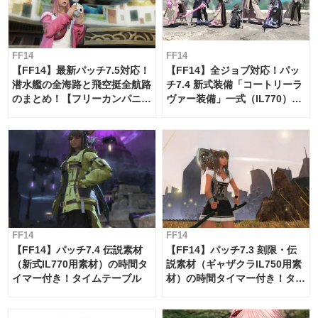
FF14
FF14
【FF14】最新パッチ7.5対応！
【FF14】全ジョブ対応！パッ
潜水艦の全海路と飛空挺全航路
チ7.4 新式装備「コートリーラ
のまとめ！【フリーカンパニ
ヴァー装備」一式（IL770）の
ー・サブマリンボイジャー】
必要素材一覧
FF14
FF14
【FF14】パッチ7.4 伝説素材
【FF14】パッチ7.3 刻限・伝
（新式IL770用素材）の時間タ
説素材（ギャザクラIL750用素
イマー付き！タイムテーブル
材）の時間タイマー付き！タイ
ムテーブル