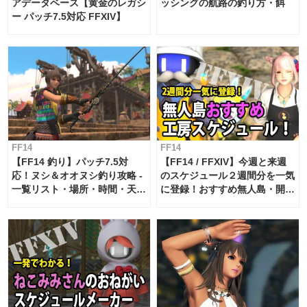
アデータベース【黄金のレガシ
ッシングの航路の釣り方・餌
ー パッチ7.5対応 FFXIV】
FF14
FF14
【FF14 釣り】パッチ7.5対
【FF14 / FFXIV】今週と来週
応！ヌシ＆オオヌシ釣り攻略 -
のスケジュール２週間分を一気
一覧リスト・場所・時間・天
に登録！おすすめ無人島・開拓
候・条件など まとめ
工房スケジュール【パッチ7.x
対応 / 毎週更新中】