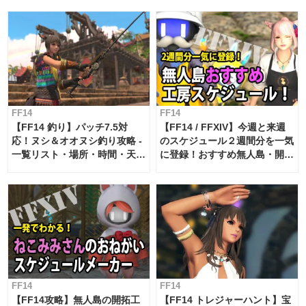
FF14
FF14
【FF14 釣り】パッチ7.5対
【FF14 / FFXIV】今週と来週
応！ヌシ＆オオヌシ釣り攻略 -
のスケジュール２週間分を一気
一覧リスト・場所・時間・天
に登録！おすすめ無人島・開拓
候・条件など まとめ
工房スケジュール【パッチ7.x
対応 / 毎週更新中】
FF14
FF14
【FF14攻略】無人島の開拓工
【FF14 トレジャーハント】宝