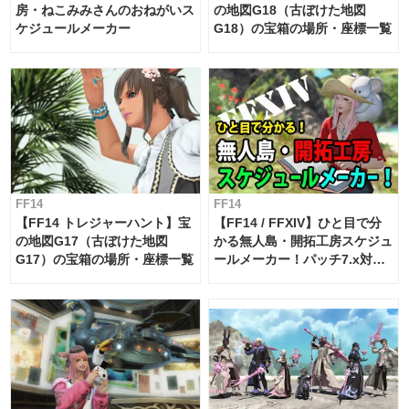
房・ねこみみさんのおねがいス
の地図G18（古ぼけた地図
ケジュールメーカー
G18）の宝箱の場所・座標一覧
FF14
FF14
【FF14 トレジャーハント】宝
【FF14 / FFXIV】ひと目で分
の地図G17（古ぼけた地図
かる無人島・開拓工房スケジュ
G17）の宝箱の場所・座標一覧
ールメーカー！パッチ7.x対応
【島産品・貿易ツール】