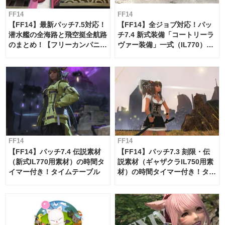
FF14
FF14
【FF14】最新パッチ7.5対応！
【FF14】全ジョブ対応！パッ
潜水艦の全海路と飛空挺全航路
チ7.4 新式装備「コートリーラ
のまとめ！【フリーカンパニ
ヴァー装備」一式（IL770）の
ー・サブマリンボイジャー】
必要素材一覧
FF14
FF14
【FF14】パッチ7.4 伝説素材
【FF14】パッチ7.3 刻限・伝
（新式IL770用素材）の時間タ
説素材（ギャザクラIL750用素
イマー付き！タイムテーブル
材）の時間タイマー付き！タイ
ムテーブル