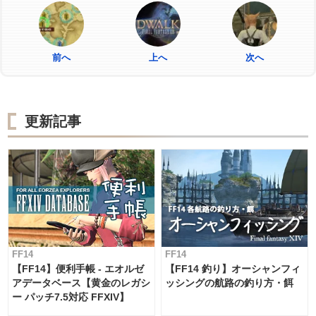
前へ
上へ
次へ
更新記事
FF14
FF14
【FF14】便利手帳 - エオルゼ
【FF14 釣り】オーシャンフィ
アデータベース【黄金のレガシ
ッシングの航路の釣り方・餌
ー パッチ7.5対応 FFXIV】