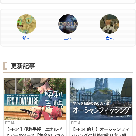
前へ
上へ
次へ
更新記事
FF14
FF14
【FF14】便利手帳 - エオルゼ
【FF14 釣り】オーシャンフィ
アデータベース【黄金のレガシ
ッシングの航路の釣り方・餌