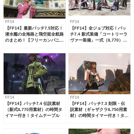
FF14
FF14
【FF14】最新パッチ7.5対応！
【FF14】全ジョブ対応！パッ
潜水艦の全海路と飛空挺全航路
チ7.4 新式装備「コートリーラ
のまとめ！【フリーカンパニ
ヴァー装備」一式（IL770）の
ー・サブマリンボイジャー】
必要素材一覧
FF14
FF14
【FF14】パッチ7.4 伝説素材
【FF14】パッチ7.3 刻限・伝
（新式IL770用素材）の時間タ
説素材（ギャザクラIL750用素
イマー付き！タイムテーブル
材）の時間タイマー付き！タイ
ムテーブル