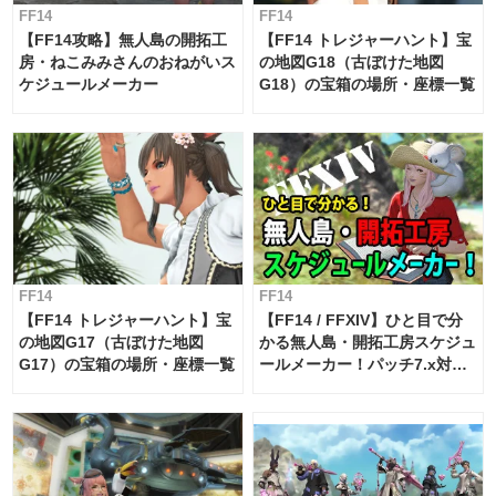
FF14
FF14
【FF14攻略】無人島の開拓工
【FF14 トレジャーハント】宝
房・ねこみみさんのおねがいス
の地図G18（古ぼけた地図
ケジュールメーカー
G18）の宝箱の場所・座標一覧
FF14
FF14
【FF14 トレジャーハント】宝
【FF14 / FFXIV】ひと目で分
の地図G17（古ぼけた地図
かる無人島・開拓工房スケジュ
G17）の宝箱の場所・座標一覧
ールメーカー！パッチ7.x対応
【島産品・貿易ツール】