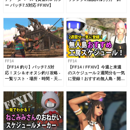
ー パッチ7.5対応 FFXIV】
FF14
FF14
【FF14 釣り】パッチ7.5対
【FF14 / FFXIV】今週と来週
応！ヌシ＆オオヌシ釣り攻略 -
のスケジュール２週間分を一気
一覧リスト・場所・時間・天
に登録！おすすめ無人島・開拓
候・条件など まとめ
工房スケジュール【パッチ7.x
対応 / 毎週更新中】