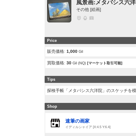
風景画:メタバシス六
その他 [絵画]
Price
販売価格:
1,000
Gil
買取価格:
30
Gil (NQ)
[マーケット取引可能]
Tips
探検手帳「メタバシス六洋院」のスケッチを
Shop
速筆の画家
イディルシャイア [X:4.5 Y:6.4]