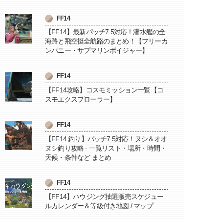
FF14
【FF14】最新パッチ7.5対応！潜水艦の全
海路と飛空挺全航路のまとめ！【フリーカ
ンパニー・サブマリンボイジャー】
FF14
【FF14攻略】コスモミッション一覧【コ
スモエクスプローラー】
FF14
【FF14 釣り】パッチ7.5対応！ヌシ＆オオ
ヌシ釣り攻略 - 一覧リスト・場所・時間・
天候・条件など まとめ
FF14
【FF14】ハウジング抽選販売スケジュー
ルカレンダー＆等級付き地図 / マップ