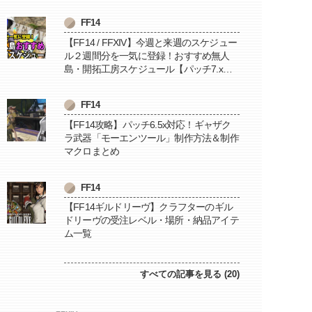
FF14
【FF14 / FFXIV】今週と来週のスケジュー
ル２週間分を一気に登録！おすすめ無人
島・開拓工房スケジュール【パッチ7.x対
応 / 毎週更新中】
FF14
【FF14攻略】パッチ6.5x対応！ギャザク
ラ武器「モーエンツール」制作方法＆制作
マクロまとめ
FF14
【FF14ギルドリーヴ】クラフターのギル
ドリーヴの受注レベル・場所・納品アイテ
ム一覧
すべての記事を見る (20)