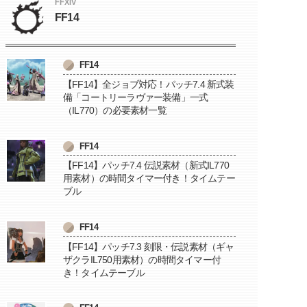
FFXIV
FF14
FF14
【FF14】全ジョブ対応！パッチ7.4 新式装
備「コートリーラヴァー装備」一式
（IL770）の必要素材一覧
FF14
【FF14】パッチ7.4 伝説素材（新式IL770
用素材）の時間タイマー付き！タイムテー
ブル
FF14
【FF14】パッチ7.3 刻限・伝説素材（ギャ
ザクラIL750用素材）の時間タイマー付
き！タイムテーブル