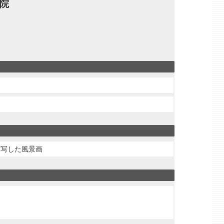
洋院
模写した風景画