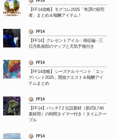
FF14
【FF14攻略】モグコレ2025「奇譚の探究
者」まとめ＆報酬アイテム！
FF14
【FF14】クレセントアイル：南征編 - 三
日月島南部のマップと天気予報付き
FF14
【FF14攻略】シーズナルイベント「エッ
グハント2025」開放クエスト＆報酬アイ
テムまとめ
FF14
【FF14】パッチ7.2 伝説素材（新式IL740
素材用）の時間タイマー付き！タイムテー
ブル
FF14