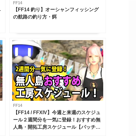
FF14
ベ
【FF14 釣り】オーシャンフィッシング
の航路の釣り方・餌
FF14
【FF14 / FFXIV】今週と来週のスケジュ
ール２週間分を一気に登録！おすすめ無
人島・開拓工房スケジュール【パッチ7.x
対応 / 毎週更新中】