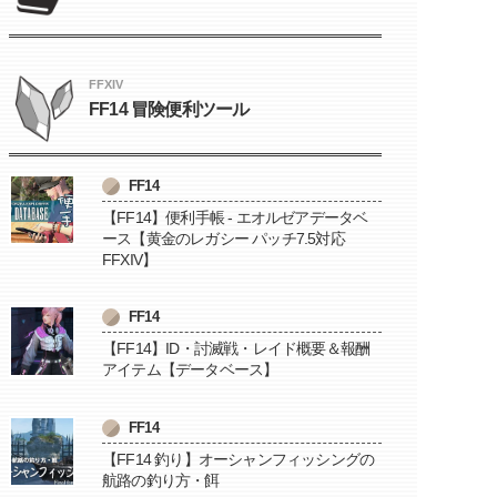
FFXIV
FF14 冒険便利ツール
FF14
【FF14】便利手帳 - エオルゼアデータベ
ース【黄金のレガシー パッチ7.5対応
FFXIV】
FF14
【FF14】ID・討滅戦・レイド概要＆報酬
アイテム【データベース】
FF14
【FF14 釣り】オーシャンフィッシングの
航路の釣り方・餌