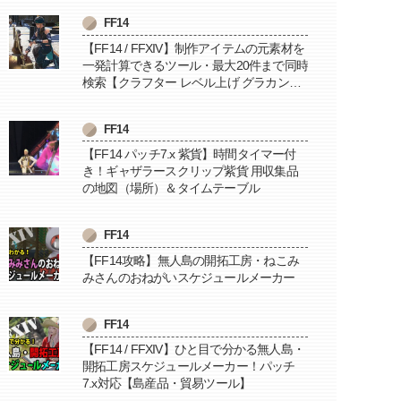
FF14
【FF14 / FFXIV】制作アイテムの元素材を
一発計算できるツール・最大20件まで同時
検索【クラフター レベル上げ グラカン納
品に便利】
FF14
【FF14 パッチ7.x 紫貨】時間タイマー付
き！ギャザラースクリップ紫貨 用収集品
の地図（場所）＆タイムテーブル
FF14
【FF14攻略】無人島の開拓工房・ねこみ
みさんのおねがいスケジュールメーカー
FF14
【FF14 / FFXIV】ひと目で分かる無人島・
開拓工房スケジュールメーカー！パッチ
7.x対応【島産品・貿易ツール】