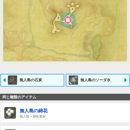
無人島の石炭
無人島のソーダ水
同じ種類のアイテム
無人島の綿花
無人島 > 開拓素材