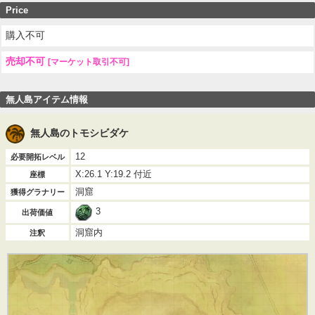
Price
購入不可
売却不可
[マーケット取引不可]
無人島アイテム情報
無人島のトモシビダケ
12
必要開拓レベル
X:26.1 Y:19.2 付近
座標
洞窟
獲得グラナリー
3
出荷価値
洞窟内
注釈