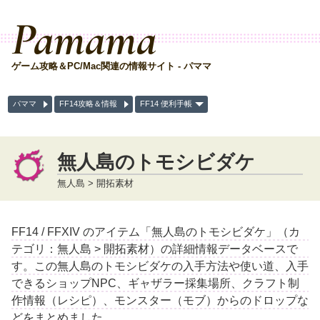
Pamama
ゲーム攻略＆PC/Mac関連の情報サイト - パママ
パママ
FF14攻略＆情報
FF14 便利手帳
無人島のトモシビダケ
無人島 > 開拓素材
FF14 / FFXIV のアイテム「無人島のトモシビダケ」（カ
テゴリ：無人島 > 開拓素材）の詳細情報データベースで
す。この無人島のトモシビダケの入手方法や使い道、入手
できるショップNPC、ギャザラー採集場所、クラフト制
作情報（レシピ）、モンスター（モブ）からのドロップな
どをまとめました。