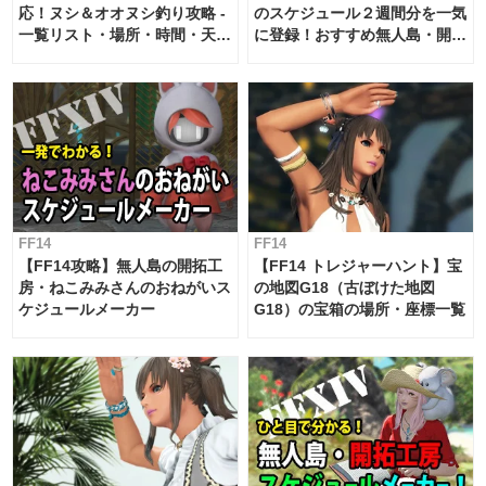
応！ヌシ＆オオヌシ釣り攻略 -
のスケジュール２週間分を一気
一覧リスト・場所・時間・天
に登録！おすすめ無人島・開拓
候・条件など まとめ
工房スケジュール【パッチ7.x
対応 / 毎週更新中】
FF14
FF14
【FF14攻略】無人島の開拓工
【FF14 トレジャーハント】宝
房・ねこみみさんのおねがいス
の地図G18（古ぼけた地図
ケジュールメーカー
G18）の宝箱の場所・座標一覧