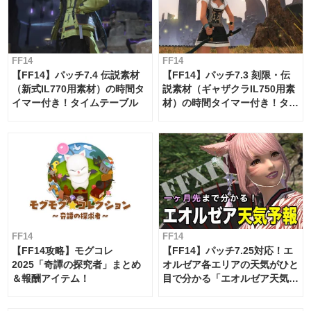
FF14
FF14
【FF14】パッチ7.4 伝説素材
【FF14】パッチ7.3 刻限・伝
（新式IL770用素材）の時間タ
説素材（ギャザクラIL750用素
イマー付き！タイムテーブル
材）の時間タイマー付き！タイ
ムテーブル
FF14
FF14
【FF14攻略】モグコレ
【FF14】パッチ7.25対応！エ
2025「奇譚の探究者」まとめ
オルゼア各エリアの天気がひと
＆報酬アイテム！
目で分かる「エオルゼア天気予
報」！