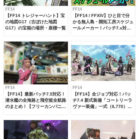
FF14
FF14
【FF14 トレジャーハント】宝
【FF14 / FFXIV】ひと目で分
の地図G17（古ぼけた地図
かる無人島・開拓工房スケジュ
G17）の宝箱の場所・座標一覧
ールメーカー！パッチ7.x対応
【島産品・貿易ツール】
FF14
FF14
【FF14】最新パッチ7.5対応！
【FF14】全ジョブ対応！パッ
潜水艦の全海路と飛空挺全航路
チ7.4 新式装備「コートリーラ
のまとめ！【フリーカンパニ
ヴァー装備」一式（IL770）の
ー・サブマリンボイジャー】
必要素材一覧