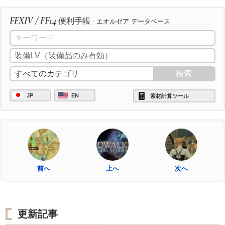
FFXIV / FF14
便利手帳
- エオルゼア データベース
JP
EN
素材計算ツール
前へ
上へ
次へ
更新記事