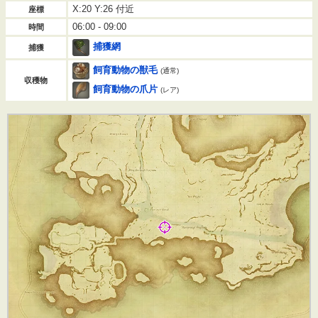
X:20 Y:26 付近
座標
06:00 - 09:00
時間
捕獲網
捕獲
飼育動物の獣毛
(通常)
収穫物
飼育動物の爪片
(レア)