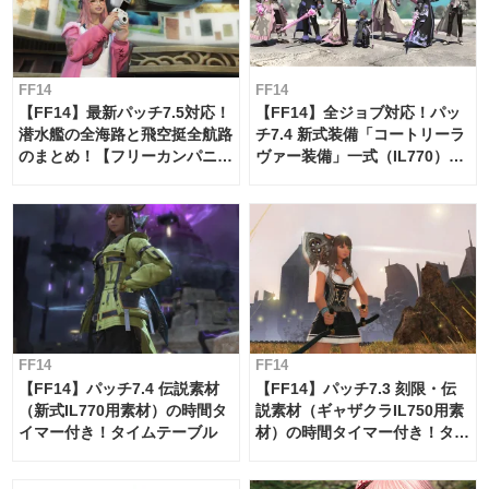
FF14
FF14
【FF14】最新パッチ7.5対応！
【FF14】全ジョブ対応！パッ
潜水艦の全海路と飛空挺全航路
チ7.4 新式装備「コートリーラ
のまとめ！【フリーカンパニ
ヴァー装備」一式（IL770）の
ー・サブマリンボイジャー】
必要素材一覧
FF14
FF14
【FF14】パッチ7.4 伝説素材
【FF14】パッチ7.3 刻限・伝
（新式IL770用素材）の時間タ
説素材（ギャザクラIL750用素
イマー付き！タイムテーブル
材）の時間タイマー付き！タイ
ムテーブル