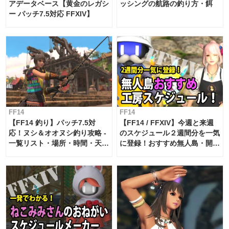
アデータベース【黄金のレガシ
ッシングの航路の釣り方・餌
ー パッチ7.5対応 FFXIV】
FF14
FF14
【FF14 釣り】パッチ7.5対
【FF14 / FFXIV】今週と来週
応！ヌシ＆オオヌシ釣り攻略 -
のスケジュール２週間分を一気
一覧リスト・場所・時間・天
に登録！おすすめ無人島・開拓
候・条件など まとめ
工房スケジュール【パッチ7.x
対応 / 毎週更新中】