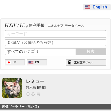
English
FFXIV / FF14
便利手帳
- エオルゼア データベース
JP
EN
素材計算ツール
レミュー
無人島 [動物]
画像ギャラリー（見た目）