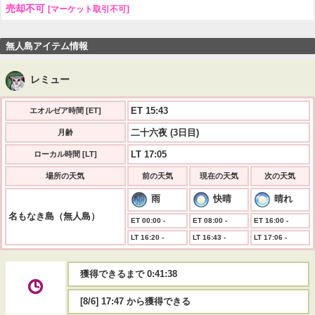
売却不可
[マーケット取引不可]
無人島アイテム情報
レミュー
ET 15:43
エオルゼア時間 [ET]
二十六夜 (3日目)
月齢
LT 17:05
ローカル時間 [LT]
場所の天気
前の天気
現在の天気
次の天気
雨
快晴
晴れ
名もなき島（無人島）
ET 00:00 -
ET 08:00 -
ET 16:00 -
LT 16:20 -
LT 16:43 -
LT 17:06 -
獲得できるまで 0:41:37
[8/6] 17:47 から獲得できる