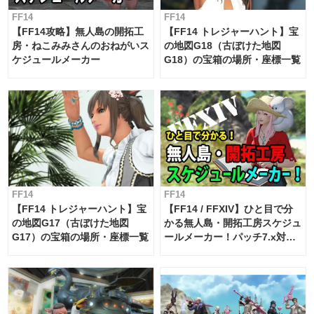
FF14
FF14
【FF14攻略】無人島の開拓工
【FF14 トレジャーハント】宝
房・ねこみみさんのおねがいス
の地図G18（古ぼけた地図
ケジュールメーカー
G18）の宝箱の場所・座標一覧
FF14
FF14
【FF14 トレジャーハント】宝
【FF14 / FFXIV】ひと目で分
の地図G17（古ぼけた地図
かる無人島・開拓工房スケジュ
G17）の宝箱の場所・座標一覧
ールメーカー！パッチ7.x対応
【島産品・貿易ツール】