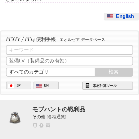
English
FFXIV / FF14
便利手帳
- エオルゼア データベース
JP
EN
素材計算ツール
モブハントの戦利品
その他 [各種通貨]