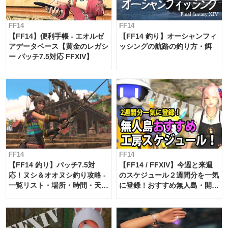
FF14
FF14
【FF14】便利手帳 - エオルゼ
【FF14 釣り】オーシャンフィ
アデータベース【黄金のレガシ
ッシングの航路の釣り方・餌
ー パッチ7.5対応 FFXIV】
FF14
FF14
【FF14 釣り】パッチ7.5対
【FF14 / FFXIV】今週と来週
応！ヌシ＆オオヌシ釣り攻略 -
のスケジュール２週間分を一気
一覧リスト・場所・時間・天
に登録！おすすめ無人島・開拓
候・条件など まとめ
工房スケジュール【パッチ7.x
対応 / 毎週更新中】