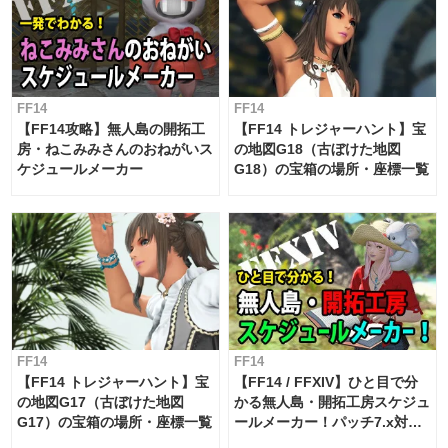
FF14
FF14
【FF14攻略】無人島の開拓工
【FF14 トレジャーハント】宝
房・ねこみみさんのおねがいス
の地図G18（古ぼけた地図
ケジュールメーカー
G18）の宝箱の場所・座標一覧
FF14
FF14
【FF14 トレジャーハント】宝
【FF14 / FFXIV】ひと目で分
の地図G17（古ぼけた地図
かる無人島・開拓工房スケジュ
G17）の宝箱の場所・座標一覧
ールメーカー！パッチ7.x対応
【島産品・貿易ツール】