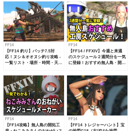
FF14
FF14
【FF14 釣り】パッチ7.5対
【FF14 / FFXIV】今週と来週
応！ヌシ＆オオヌシ釣り攻略 -
のスケジュール２週間分を一気
一覧リスト・場所・時間・天
に登録！おすすめ無人島・開拓
候・条件など まとめ
工房スケジュール【パッチ7.x
対応 / 毎週更新中】
FF14
FF14
【FF14攻略】無人島の開拓工
【FF14 トレジャーハント】宝
房・ねこみみさんのおねがいス
の地図G18（古ぼけた地図