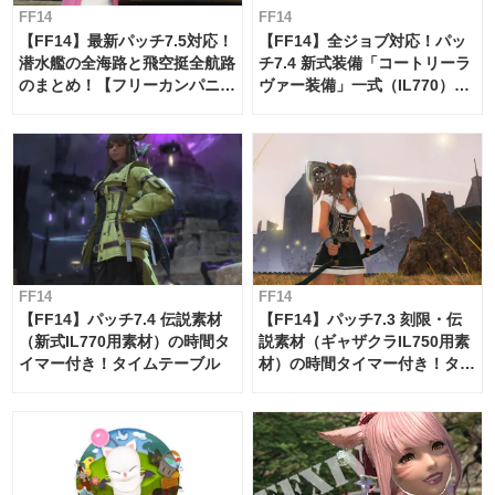
FF14
FF14
【FF14】最新パッチ7.5対応！
【FF14】全ジョブ対応！パッ
潜水艦の全海路と飛空挺全航路
チ7.4 新式装備「コートリーラ
のまとめ！【フリーカンパニ
ヴァー装備」一式（IL770）の
ー・サブマリンボイジャー】
必要素材一覧
FF14
FF14
【FF14】パッチ7.4 伝説素材
【FF14】パッチ7.3 刻限・伝
（新式IL770用素材）の時間タ
説素材（ギャザクラIL750用素
イマー付き！タイムテーブル
材）の時間タイマー付き！タイ
ムテーブル