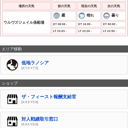
場所の天気
前の天気
現在の天気
次の天気
霧
晴れ
曇り
ウルヴズジェイル係船場
ET 08:00 -
ET 16:00 -
ET 00:00 -
LT 23:03 -
LT 23:26 -
LT 23:50 -
エリア移動
低地ラノシア
[X:7.0 Y:7.5]
ショップ
ザ・フィースト報酬支給官
[X:4.9 Y:5.8]
対人戦績取引窓口
[X:4.4 Y:6.0]