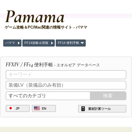
Pamama
ゲーム攻略＆PC/Mac関連の情報サイト - パママ
パママ
FF14攻略＆情報
FF14 便利手帳
FFXIV / FF14
便利手帳
- エオルゼア データベース
JP
EN
素材計算ツール