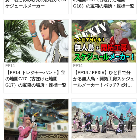
ケジュールメーカー
G18）の宝箱の場所・座標一覧
FF14
FF14
【FF14 トレジャーハント】宝
【FF14 / FFXIV】ひと目で分
の地図G17（古ぼけた地図
かる無人島・開拓工房スケジュ
G17）の宝箱の場所・座標一覧
ールメーカー！パッチ7.x対応
【島産品・貿易ツール】