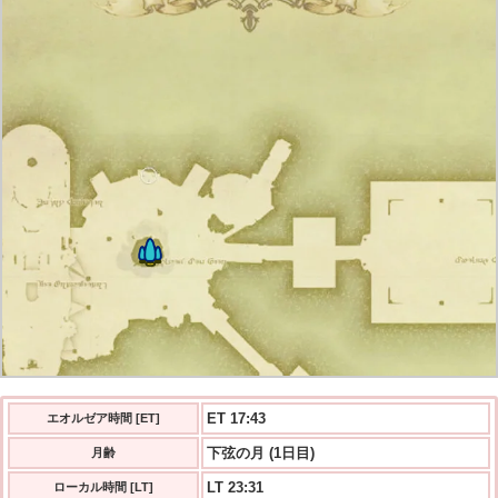
ET 17:43
エオルゼア時間 [ET]
下弦の月 (1日目)
月齢
LT 23:31
ローカル時間 [LT]