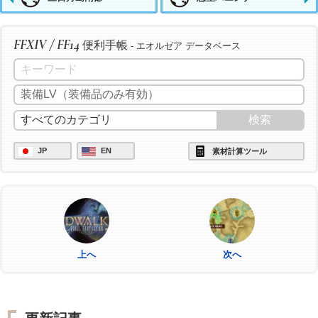
FFXIV / FF14
便利手帳
- エオルゼア データベース
JP
EN
素材計算ツール
上へ
次へ