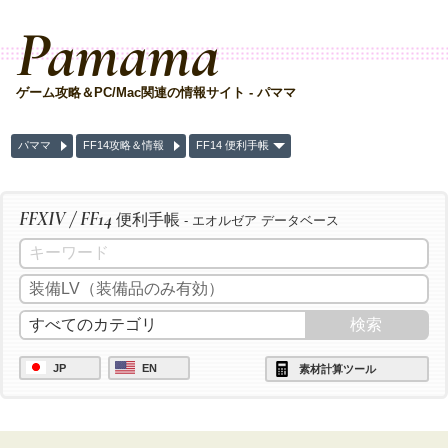
Pamama
ゲーム攻略＆PC/Mac関連の情報サイト - パママ
パママ
FF14攻略＆情報
FF14 便利手帳
FFXIV / FF14
便利手帳
- エオルゼア データベース
JP
EN
素材計算ツール