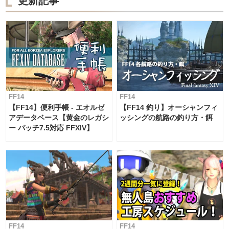
更新記事
FF14
FF14
【FF14】便利手帳 - エオルゼ
【FF14 釣り】オーシャンフィ
アデータベース【黄金のレガシ
ッシングの航路の釣り方・餌
ー パッチ7.5対応 FFXIV】
FF14
FF14