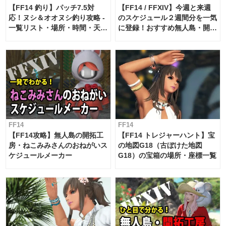
【FF14 釣り】パッチ7.5対
【FF14 / FFXIV】今週と来週
応！ヌシ＆オオヌシ釣り攻略 -
のスケジュール２週間分を一気
一覧リスト・場所・時間・天
に登録！おすすめ無人島・開拓
候・条件など まとめ
工房スケジュール【パッチ7.x
対応 / 毎週更新中】
FF14
FF14
【FF14攻略】無人島の開拓工
【FF14 トレジャーハント】宝
房・ねこみみさんのおねがいス
の地図G18（古ぼけた地図
ケジュールメーカー
G18）の宝箱の場所・座標一覧