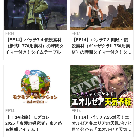
FF14
FF14
【FF14】パッチ7.4 伝説素材
【FF14】パッチ7.3 刻限・伝
（新式IL770用素材）の時間タ
説素材（ギャザクラIL750用素
イマー付き！タイムテーブル
材）の時間タイマー付き！タイ
ムテーブル
FF14
FF14
【FF14攻略】モグコレ
【FF14】パッチ7.25対応！エ
2025「奇譚の探究者」まとめ
オルゼア各エリアの天気がひと
＆報酬アイテム！
目で分かる「エオルゼア天気予
報」！