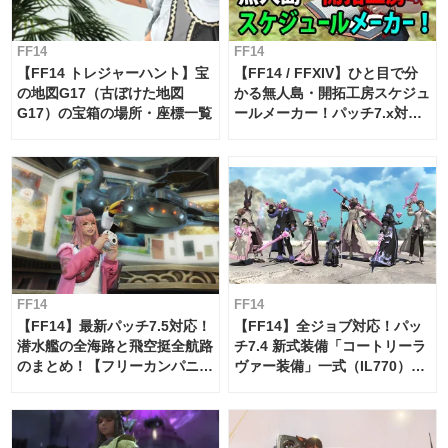
FF14
FF14
【FF14 トレジャーハント】宝
【FF14 / FFXIV】ひと目で分
の地図G17（古ぼけた地図
かる無人島・開拓工房スケジュ
G17）の宝箱の場所・座標一覧
ールメーカー！パッチ7.x対応
【島産品・貿易ツール】
FF14
FF14
【FF14】最新パッチ7.5対応！
【FF14】全ジョブ対応！パッ
潜水艦の全海路と飛空挺全航路
チ7.4 新式装備「コートリーラ
のまとめ！【フリーカンパニ
ヴァー装備」一式（IL770）の
ー・サブマリンボイジャー】
必要素材一覧