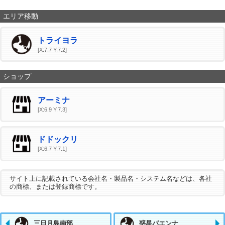
エリア移動
トライヨラ
[X:7.7 Y:7.2]
ショップ
アーミナ
[X:6.9 Y:7.3]
ドドックリ
[X:6.7 Y:7.1]
サイト上に記載されている会社名・製品名・システム名などは、各社
の商標、または登録商標です。
三日月島南部
惑星パエンナ