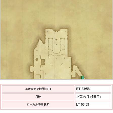
ET 23:58
エオルゼア時間 [ET]
上弦の月 (4日目)
月齢
LT 03:59
ローカル時間 [LT]