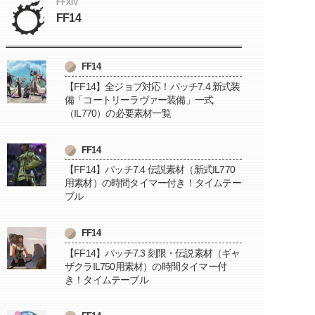
FFXIV
FF14
FF14
【FF14】全ジョブ対応！パッチ7.4 新式装
備「コートリーラヴァー装備」一式
（IL770）の必要素材一覧
FF14
【FF14】パッチ7.4 伝説素材（新式IL770
用素材）の時間タイマー付き！タイムテー
ブル
FF14
【FF14】パッチ7.3 刻限・伝説素材（ギャ
ザクラIL750用素材）の時間タイマー付
き！タイムテーブル