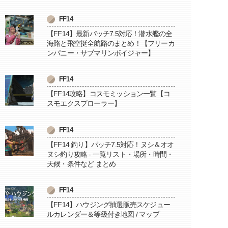
FF14
【FF14】最新パッチ7.5対応！潜水艦の全
海路と飛空挺全航路のまとめ！【フリーカ
ンパニー・サブマリンボイジャー】
FF14
【FF14攻略】コスモミッション一覧【コ
スモエクスプローラー】
FF14
【FF14 釣り】パッチ7.5対応！ヌシ＆オオ
ヌシ釣り攻略 - 一覧リスト・場所・時間・
天候・条件など まとめ
FF14
【FF14】ハウジング抽選販売スケジュー
ルカレンダー＆等級付き地図 / マップ