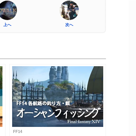
上へ
次へ
FF14