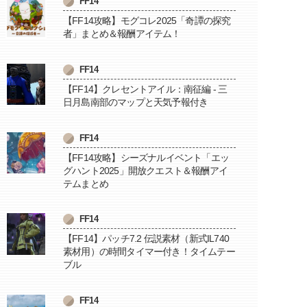
FF14
【FF14攻略】モグコレ2025「奇譚の探究
者」まとめ＆報酬アイテム！
FF14
【FF14】クレセントアイル：南征編 - 三
日月島南部のマップと天気予報付き
FF14
【FF14攻略】シーズナルイベント「エッ
グハント2025」開放クエスト＆報酬アイ
テムまとめ
FF14
【FF14】パッチ7.2 伝説素材（新式IL740
素材用）の時間タイマー付き！タイムテー
ブル
FF14