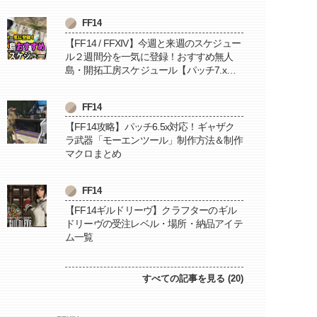
FF14
【FF14 / FFXIV】今週と来週のスケジュー
ル２週間分を一気に登録！おすすめ無人
島・開拓工房スケジュール【パッチ7.x対
応 / 毎週更新中】
FF14
【FF14攻略】パッチ6.5x対応！ギャザク
ラ武器「モーエンツール」制作方法＆制作
マクロまとめ
FF14
【FF14ギルドリーヴ】クラフターのギル
ドリーヴの受注レベル・場所・納品アイテ
ム一覧
すべての記事を見る (20)