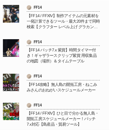
FF14
【FF14 / FFXIV】制作アイテムの元素材を
一発計算できるツール・最大20件まで同時
検索【クラフター レベル上げ グラカン納
品に便利】
FF14
【FF14 パッチ7.x 紫貨】時間タイマー付
き！ギャザラースクリップ紫貨 用収集品
の地図（場所）＆タイムテーブル
FF14
【FF14攻略】無人島の開拓工房・ねこみ
みさんのおねがいスケジュールメーカー
FF14
【FF14 / FFXIV】ひと目で分かる無人島・
開拓工房スケジュールメーカー！パッチ
7.x対応【島産品・貿易ツール】