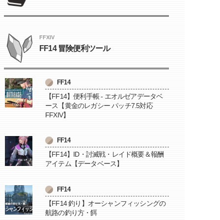
FFXIV
FF14 冒険便利ツール
FF14
【FF14】便利手帳 - エオルゼアデータベ
ース【黄金のレガシー パッチ7.5対応
FFXIV】
FF14
【FF14】ID・討滅戦・レイド概要＆報酬
アイテム【データベース】
FF14
【FF14 釣り】オーシャンフィッシングの
航路の釣り方・餌