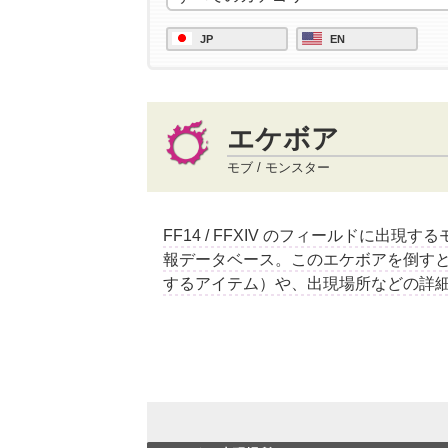
JP
EN
エケボア
モブ / モンスター
FF14 / FFXIV のフィールドに出現
報データベース。このエケボアを倒す
するアイテム）や、出現場所などの詳