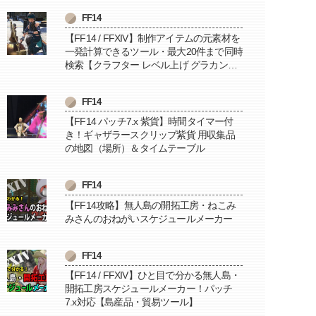
FF14
【FF14 / FFXIV】制作アイテムの元素材を
一発計算できるツール・最大20件まで同時
検索【クラフター レベル上げ グラカン納
品に便利】
FF14
【FF14 パッチ7.x 紫貨】時間タイマー付
き！ギャザラースクリップ紫貨 用収集品
の地図（場所）＆タイムテーブル
FF14
【FF14攻略】無人島の開拓工房・ねこみ
みさんのおねがいスケジュールメーカー
FF14
【FF14 / FFXIV】ひと目で分かる無人島・
開拓工房スケジュールメーカー！パッチ
7.x対応【島産品・貿易ツール】