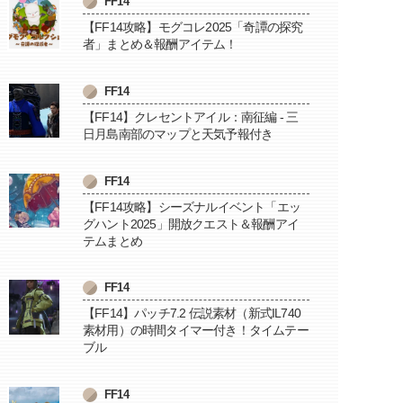
FF14
【FF14攻略】モグコレ2025「奇譚の探究
者」まとめ＆報酬アイテム！
FF14
【FF14】クレセントアイル：南征編 - 三
日月島南部のマップと天気予報付き
FF14
【FF14攻略】シーズナルイベント「エッ
グハント2025」開放クエスト＆報酬アイ
テムまとめ
FF14
【FF14】パッチ7.2 伝説素材（新式IL740
素材用）の時間タイマー付き！タイムテー
ブル
FF14