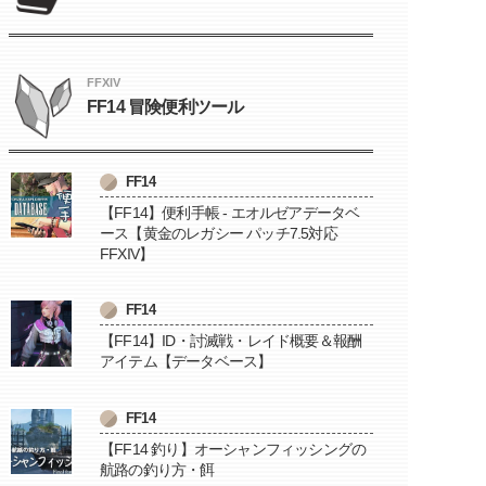
FFXIV
FF14 冒険便利ツール
FF14
【FF14】便利手帳 - エオルゼアデータベ
ース【黄金のレガシー パッチ7.5対応
FFXIV】
FF14
【FF14】ID・討滅戦・レイド概要＆報酬
アイテム【データベース】
FF14
【FF14 釣り】オーシャンフィッシングの
航路の釣り方・餌