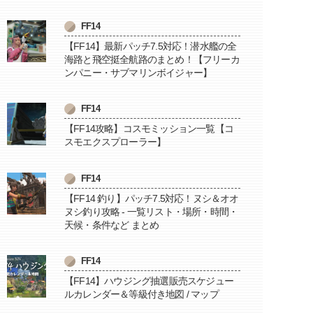
FF14
【FF14】最新パッチ7.5対応！潜水艦の全
海路と飛空挺全航路のまとめ！【フリーカ
ンパニー・サブマリンボイジャー】
FF14
【FF14攻略】コスモミッション一覧【コ
スモエクスプローラー】
FF14
【FF14 釣り】パッチ7.5対応！ヌシ＆オオ
ヌシ釣り攻略 - 一覧リスト・場所・時間・
天候・条件など まとめ
FF14
【FF14】ハウジング抽選販売スケジュー
ルカレンダー＆等級付き地図 / マップ