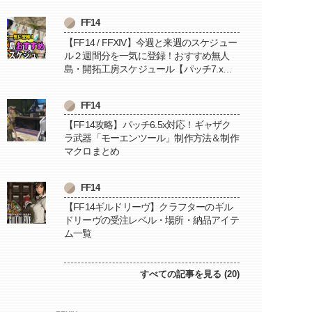
FF14
【FF14 / FFXIV】今週と来週のスケジュー
ル２週間分を一気に登録！おすすめ無人
島・開拓工房スケジュール【パッチ7.x対
応 / 毎週更新中】
FF14
【FF14攻略】パッチ6.5x対応！ギャザク
ラ武器「モーエンツール」制作方法＆制作
マクロまとめ
FF14
【FF14ギルドリーヴ】クラフターのギル
ドリーヴの受注レベル・場所・納品アイテ
ム一覧
すべての記事を見る (20)