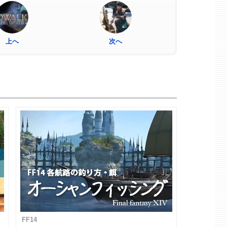
上へ
次へ
FF14