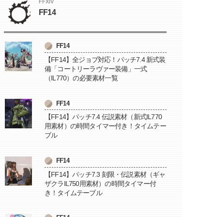
FFXIV
FF14
FF14
【FF14】全ジョブ対応！パッチ7.4 新式装
備「コートリーラヴァー装備」一式
（IL770）の必要素材一覧
FF14
【FF14】パッチ7.4 伝説素材（新式IL770
用素材）の時間タイマー付き！タイムテー
ブル
FF14
【FF14】パッチ7.3 刻限・伝説素材（ギャ
ザクラIL750用素材）の時間タイマー付
き！タイムテーブル