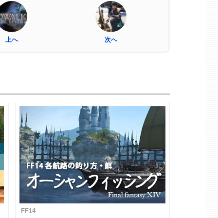
上へ
次へ
FF14