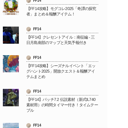
FF14
【FF14攻略】モグコレ2025「奇譚の探究
者」まとめ＆報酬アイテム！
FF14
【FF14】クレセントアイル：南征編 - 三
日月島南部のマップと天気予報付き
FF14
【FF14攻略】シーズナルイベント「エッ
グハント2025」開放クエスト＆報酬アイ
テムまとめ
FF14
【FF14】パッチ7.2 伝説素材（新式IL740
素材用）の時間タイマー付き！タイムテー
ブル
FF14