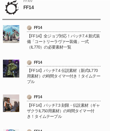
FFXIV
FF14
FF14
【FF14】全ジョブ対応！パッチ7.4 新式装
備「コートリーラヴァー装備」一式
（IL770）の必要素材一覧
FF14
【FF14】パッチ7.4 伝説素材（新式IL770
用素材）の時間タイマー付き！タイムテー
ブル
FF14
【FF14】パッチ7.3 刻限・伝説素材（ギャ
ザクラIL750用素材）の時間タイマー付
き！タイムテーブル