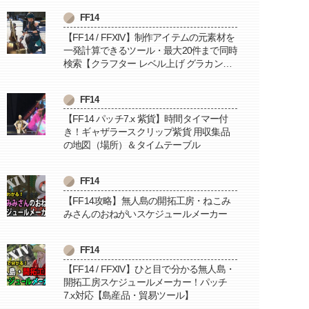
FF14
【FF14 / FFXIV】制作アイテムの元素材を
一発計算できるツール・最大20件まで同時
検索【クラフター レベル上げ グラカン納
品に便利】
FF14
【FF14 パッチ7.x 紫貨】時間タイマー付
き！ギャザラースクリップ紫貨 用収集品
の地図（場所）＆タイムテーブル
FF14
【FF14攻略】無人島の開拓工房・ねこみ
みさんのおねがいスケジュールメーカー
FF14
【FF14 / FFXIV】ひと目で分かる無人島・
開拓工房スケジュールメーカー！パッチ
7.x対応【島産品・貿易ツール】