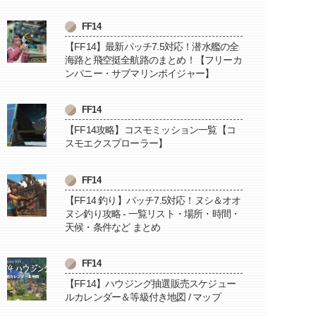
FF14
【FF14】最新パッチ7.5対応！潜水艦の全
海路と飛空挺全航路のまとめ！【フリーカ
ンパニー・サブマリンボイジャー】
FF14
【FF14攻略】コスモミッション一覧【コ
スモエクスプローラー】
FF14
【FF14 釣り】パッチ7.5対応！ヌシ＆オオ
ヌシ釣り攻略 - 一覧リスト・場所・時間・
天候・条件など まとめ
FF14
【FF14】ハウジング抽選販売スケジュー
ルカレンダー＆等級付き地図 / マップ