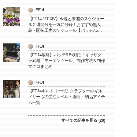
FF14
【FF14 / FFXIV】今週と来週のスケジュー
ル２週間分を一気に登録！おすすめ無人
島・開拓工房スケジュール【パッチ7.x対
応 / 毎週更新中】
FF14
【FF14攻略】パッチ6.5x対応！ギャザク
ラ武器「モーエンツール」制作方法＆制作
マクロまとめ
FF14
【FF14ギルドリーヴ】クラフターのギル
ドリーヴの受注レベル・場所・納品アイテ
ム一覧
すべての記事を見る (20)