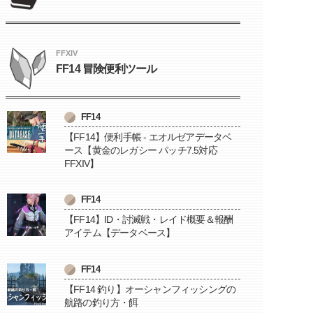
FFXIV
FF14 冒険便利ツール
FF14
【FF14】便利手帳 - エオルゼアデータベ
ース【黄金のレガシー パッチ7.5対応
FFXIV】
FF14
【FF14】ID・討滅戦・レイド概要＆報酬
アイテム【データベース】
FF14
【FF14 釣り】オーシャンフィッシングの
航路の釣り方・餌