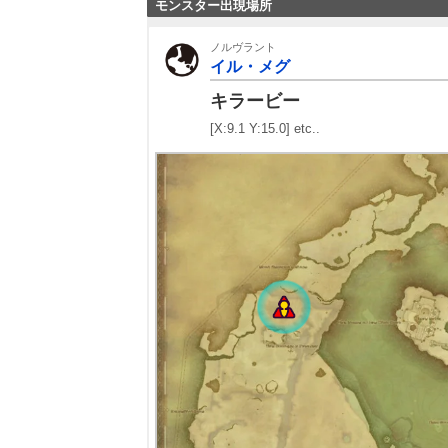
モンスター出現場所
ノルヴラント
イル・メグ
キラービー
[X:9.1 Y:15.0] etc..