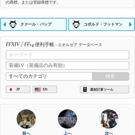
の商標、または登録商標です。
クァール・パップ
コボルド・フットマン
FFXIV / FF14
便利手帳
- エオルゼア データベース
JP
EN
素材計算ツール
前へ
上へ
次へ