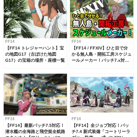
FF14
FF14
【FF14 トレジャーハント】宝
【FF14 / FFXIV】ひと目で分
の地図G17（古ぼけた地図
かる無人島・開拓工房スケジュ
G17）の宝箱の場所・座標一覧
ールメーカー！パッチ7.x対応
【島産品・貿易ツール】
FF14
FF14
【FF14】最新パッチ7.5対応！
【FF14】全ジョブ対応！パッ
潜水艦の全海路と飛空挺全航路
チ7.4 新式装備「コートリーラ