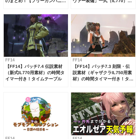
のまとめ！【フリーカンパニ
ヴァー装備」一式（IL770）の
ー・サブマリンボイジャー】
必要素材一覧
FF14
FF14
【FF14】パッチ7.4 伝説素材
【FF14】パッチ7.3 刻限・伝
（新式IL770用素材）の時間タ
説素材（ギャザクラIL750用素
イマー付き！タイムテーブル
材）の時間タイマー付き！タイ
ムテーブル
FF14
FF14