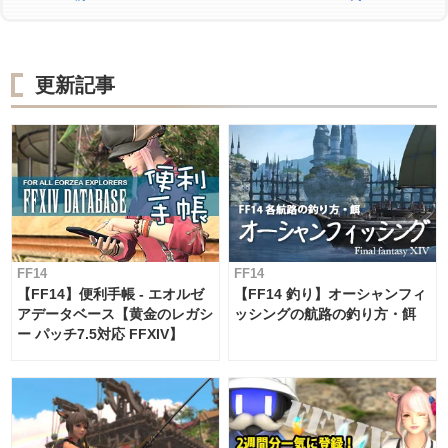
更新記事
FF14
FF14
【FF14】便利手帳 - エオルゼ
【FF14 釣り】オーシャンフィ
アデータベース【黄金のレガシ
ッシングの航路の釣り方・餌
ー パッチ7.5対応 FFXIV】