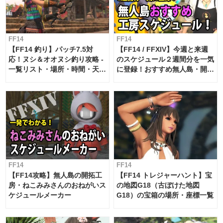
FF14
FF14
【FF14 釣り】パッチ7.5対
【FF14 / FFXIV】今週と来週
応！ヌシ＆オオヌシ釣り攻略 -
のスケジュール２週間分を一気
一覧リスト・場所・時間・天
に登録！おすすめ無人島・開拓
候・条件など まとめ
工房スケジュール【パッチ7.x
対応 / 毎週更新中】
FF14
FF14
【FF14攻略】無人島の開拓工
【FF14 トレジャーハント】宝
房・ねこみみさんのおねがいス
の地図G18（古ぼけた地図
ケジュールメーカー
G18）の宝箱の場所・座標一覧