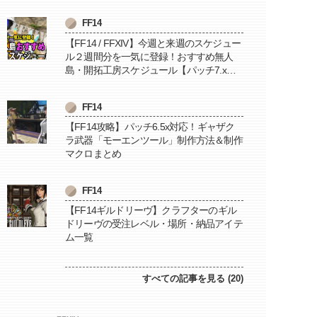
FF14
【FF14 / FFXIV】今週と来週のスケジュー
ル２週間分を一気に登録！おすすめ無人
島・開拓工房スケジュール【パッチ7.x対
応 / 毎週更新中】
FF14
【FF14攻略】パッチ6.5x対応！ギャザク
ラ武器「モーエンツール」制作方法＆制作
マクロまとめ
FF14
【FF14ギルドリーヴ】クラフターのギル
ドリーヴの受注レベル・場所・納品アイテ
ム一覧
すべての記事を見る (20)