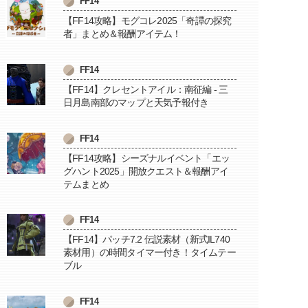
FF14
【FF14攻略】モグコレ2025「奇譚の探究
者」まとめ＆報酬アイテム！
FF14
【FF14】クレセントアイル：南征編 - 三
日月島南部のマップと天気予報付き
FF14
【FF14攻略】シーズナルイベント「エッ
グハント2025」開放クエスト＆報酬アイ
テムまとめ
FF14
【FF14】パッチ7.2 伝説素材（新式IL740
素材用）の時間タイマー付き！タイムテー
ブル
FF14