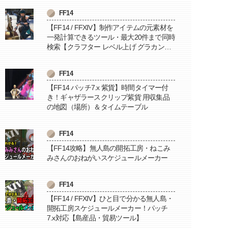
FF14
【FF14 / FFXIV】制作アイテムの元素材を
一発計算できるツール・最大20件まで同時
検索【クラフター レベル上げ グラカン納
品に便利】
FF14
【FF14 パッチ7.x 紫貨】時間タイマー付
き！ギャザラースクリップ紫貨 用収集品
の地図（場所）＆タイムテーブル
FF14
【FF14攻略】無人島の開拓工房・ねこみ
みさんのおねがいスケジュールメーカー
FF14
【FF14 / FFXIV】ひと目で分かる無人島・
開拓工房スケジュールメーカー！パッチ
7.x対応【島産品・貿易ツール】