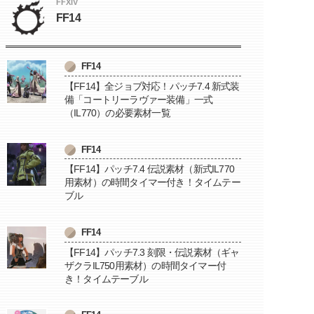
FFXIV
FF14
FF14
【FF14】全ジョブ対応！パッチ7.4 新式装
備「コートリーラヴァー装備」一式
（IL770）の必要素材一覧
FF14
【FF14】パッチ7.4 伝説素材（新式IL770
用素材）の時間タイマー付き！タイムテー
ブル
FF14
【FF14】パッチ7.3 刻限・伝説素材（ギャ
ザクラIL750用素材）の時間タイマー付
き！タイムテーブル