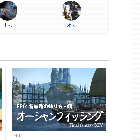
上へ
次へ
FF14