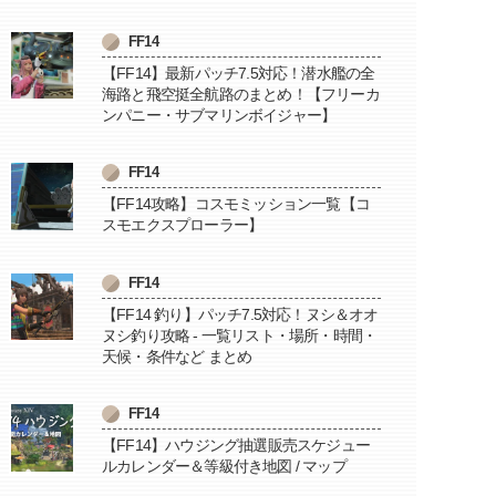
FF14
【FF14】最新パッチ7.5対応！潜水艦の全
海路と飛空挺全航路のまとめ！【フリーカ
ンパニー・サブマリンボイジャー】
FF14
【FF14攻略】コスモミッション一覧【コ
スモエクスプローラー】
FF14
【FF14 釣り】パッチ7.5対応！ヌシ＆オオ
ヌシ釣り攻略 - 一覧リスト・場所・時間・
天候・条件など まとめ
FF14
【FF14】ハウジング抽選販売スケジュー
ルカレンダー＆等級付き地図 / マップ