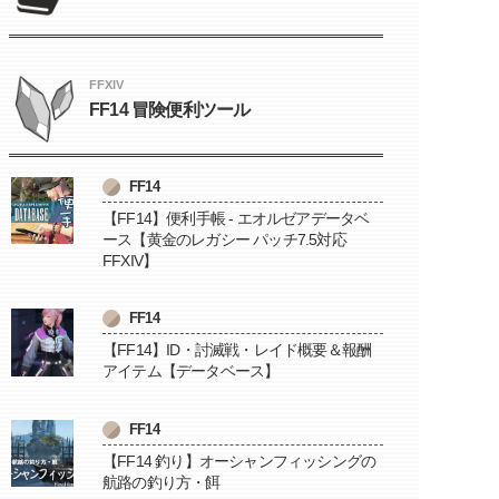
FFXIV
FF14 冒険便利ツール
FF14
【FF14】便利手帳 - エオルゼアデータベ
ース【黄金のレガシー パッチ7.5対応
FFXIV】
FF14
【FF14】ID・討滅戦・レイド概要＆報酬
アイテム【データベース】
FF14
【FF14 釣り】オーシャンフィッシングの
航路の釣り方・餌