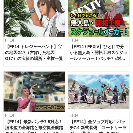
FF14
FF14
【FF14 トレジャーハント】宝
【FF14 / FFXIV】ひと目で分
の地図G17（古ぼけた地図
かる無人島・開拓工房スケジュ
G17）の宝箱の場所・座標一覧
ールメーカー！パッチ7.x対応
【島産品・貿易ツール】
FF14
FF14
【FF14】最新パッチ7.5対応！
【FF14】全ジョブ対応！パッ
潜水艦の全海路と飛空挺全航路
チ7.4 新式装備「コートリーラ