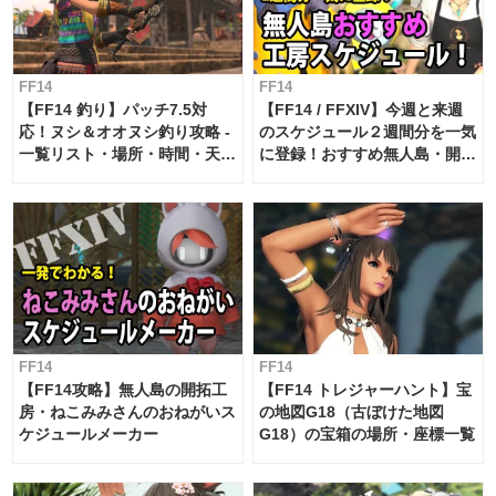
FF14
FF14
【FF14 釣り】パッチ7.5対
【FF14 / FFXIV】今週と来週
応！ヌシ＆オオヌシ釣り攻略 -
のスケジュール２週間分を一気
一覧リスト・場所・時間・天
に登録！おすすめ無人島・開拓
候・条件など まとめ
工房スケジュール【パッチ7.x
対応 / 毎週更新中】
FF14
FF14
【FF14攻略】無人島の開拓工
【FF14 トレジャーハント】宝
房・ねこみみさんのおねがいス
の地図G18（古ぼけた地図
ケジュールメーカー
G18）の宝箱の場所・座標一覧