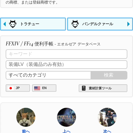
の商標、または登録商標です。
トラチュー
バンデルクァール
FFXIV / FF14
便利手帳
- エオルゼア データベース
JP
EN
素材計算ツール
前へ
上へ
次へ