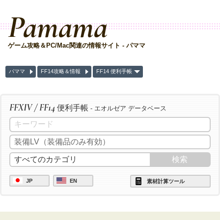
Pamama
ゲーム攻略＆PC/Mac関連の情報サイト - パママ
パママ
FF14攻略＆情報
FF14 便利手帳
FFXIV / FF14
便利手帳
- エオルゼア データベース
JP
EN
素材計算ツール