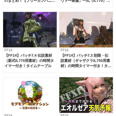
のまとめ！【フリーカンパニ
ヴァー装備」一式（IL770）の
ー・サブマリンボイジャー】
必要素材一覧
FF14
FF14
【FF14】パッチ7.4 伝説素材
【FF14】パッチ7.3 刻限・伝
（新式IL770用素材）の時間タ
説素材（ギャザクラIL750用素
イマー付き！タイムテーブル
材）の時間タイマー付き！タイ
ムテーブル
FF14
FF14