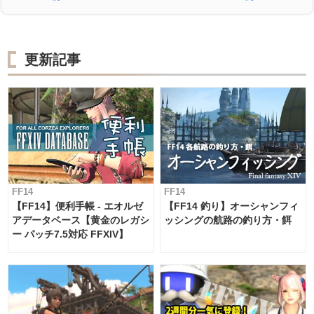
更新記事
FF14
FF14
【FF14】便利手帳 - エオルゼ
【FF14 釣り】オーシャンフィ
アデータベース【黄金のレガシ
ッシングの航路の釣り方・餌
ー パッチ7.5対応 FFXIV】