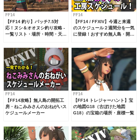
FF14
FF14
【FF14 釣り】パッチ7.5対
【FF14 / FFXIV】今週と来週
応！ヌシ＆オオヌシ釣り攻略 -
のスケジュール２週間分を一気
一覧リスト・場所・時間・天
に登録！おすすめ無人島・開拓
候・条件など まとめ
工房スケジュール【パッチ7.x
対応 / 毎週更新中】
FF14
FF14
【FF14攻略】無人島の開拓工
【FF14 トレジャーハント】宝
房・ねこみみさんのおねがいス
の地図G18（古ぼけた地図
ケジュールメーカー
G18）の宝箱の場所・座標一覧