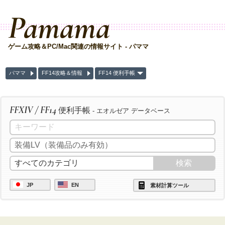
Pamama
ゲーム攻略＆PC/Mac関連の情報サイト - パママ
パママ
FF14攻略＆情報
FF14 便利手帳
FFXIV / FF14
便利手帳
- エオルゼア データベース
JP
EN
素材計算ツール