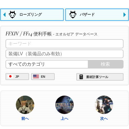
ローズリング
バザード
FFXIV / FF14
便利手帳
- エオルゼア データベース
JP
EN
素材計算ツール
前へ
上へ
次へ