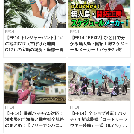
FF14
FF14
【FF14 トレジャーハント】宝
【FF14 / FFXIV】ひと目で分
の地図G17（古ぼけた地図
かる無人島・開拓工房スケジュ
G17）の宝箱の場所・座標一覧
ールメーカー！パッチ7.x対応
【島産品・貿易ツール】
FF14
FF14
【FF14】最新パッチ7.5対応！
【FF14】全ジョブ対応！パッ
潜水艦の全海路と飛空挺全航路
チ7.4 新式装備「コートリーラ
のまとめ！【フリーカンパニ
ヴァー装備」一式（IL770）の
ー・サブマリンボイジャー】
必要素材一覧