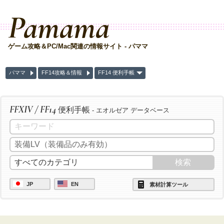
Pamama
ゲーム攻略＆PC/Mac関連の情報サイト - パママ
パママ
FF14攻略＆情報
FF14 便利手帳
FFXIV / FF14
便利手帳
- エオルゼア データベース
JP
EN
素材計算ツール