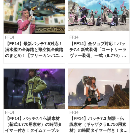
FF14
FF14
【FF14】最新パッチ7.5対応！
【FF14】全ジョブ対応！パッ
潜水艦の全海路と飛空挺全航路
チ7.4 新式装備「コートリーラ
のまとめ！【フリーカンパニ
ヴァー装備」一式（IL770）の
ー・サブマリンボイジャー】
必要素材一覧
FF14
FF14
【FF14】パッチ7.4 伝説素材
【FF14】パッチ7.3 刻限・伝
（新式IL770用素材）の時間タ
説素材（ギャザクラIL750用素
イマー付き！タイムテーブル
材）の時間タイマー付き！タイ