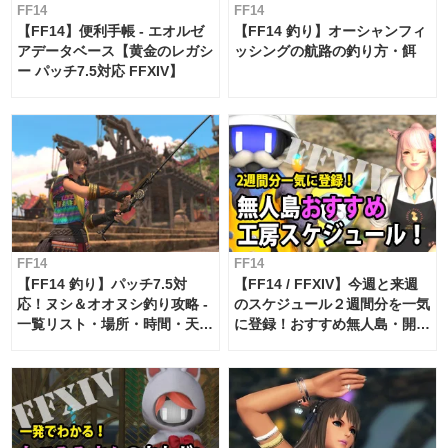
FF14
FF14
【FF14】便利手帳 - エオルゼ
【FF14 釣り】オーシャンフィ
アデータベース【黄金のレガシ
ッシングの航路の釣り方・餌
ー パッチ7.5対応 FFXIV】
FF14
FF14
【FF14 釣り】パッチ7.5対
【FF14 / FFXIV】今週と来週
応！ヌシ＆オオヌシ釣り攻略 -
のスケジュール２週間分を一気
一覧リスト・場所・時間・天
に登録！おすすめ無人島・開拓
候・条件など まとめ
工房スケジュール【パッチ7.x
対応 / 毎週更新中】