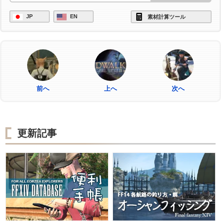
JP
EN
素材計算ツール
前へ
上へ
次へ
更新記事