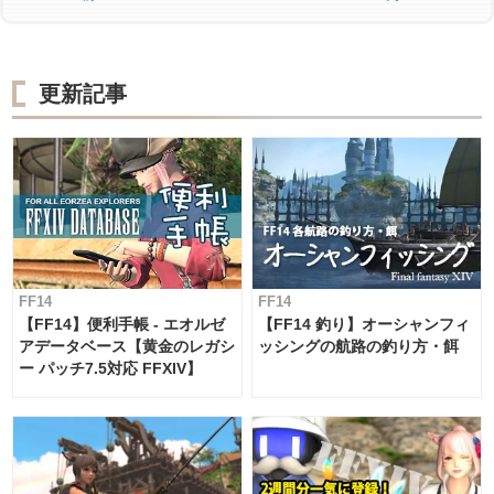
更新記事
FF14
FF14
【FF14】便利手帳 - エオルゼ
【FF14 釣り】オーシャンフィ
アデータベース【黄金のレガシ
ッシングの航路の釣り方・餌
ー パッチ7.5対応 FFXIV】