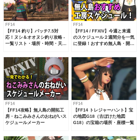
FF14
FF14
【FF14 釣り】パッチ7.5対
【FF14 / FFXIV】今週と来週
応！ヌシ＆オオヌシ釣り攻略 -
のスケジュール２週間分を一気
一覧リスト・場所・時間・天
に登録！おすすめ無人島・開拓
候・条件など まとめ
工房スケジュール【パッチ7.x
対応 / 毎週更新中】
FF14
FF14
【FF14攻略】無人島の開拓工
【FF14 トレジャーハント】宝
房・ねこみみさんのおねがいス
の地図G18（古ぼけた地図
ケジュールメーカー
G18）の宝箱の場所・座標一覧