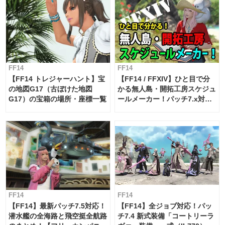
FF14
FF14
【FF14 トレジャーハント】宝
【FF14 / FFXIV】ひと目で分
の地図G17（古ぼけた地図
かる無人島・開拓工房スケジュ
G17）の宝箱の場所・座標一覧
ールメーカー！パッチ7.x対応
【島産品・貿易ツール】
FF14
FF14
【FF14】最新パッチ7.5対応！
【FF14】全ジョブ対応！パッ
潜水艦の全海路と飛空挺全航路
チ7.4 新式装備「コートリーラ