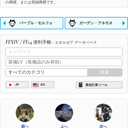
の商標、または登録商標です。
パープル・モルフォ
ガーデン・アネモネ
FFXIV / FF14
便利手帳
- エオルゼア データベース
JP
EN
素材計算ツール
前へ
上へ
次へ