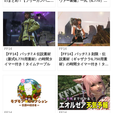
のまとめ！【フリーカンパニ
ヴァー装備」一式（IL770）の
ー・サブマリンボイジャー】
必要素材一覧
FF14
FF14
【FF14】パッチ7.4 伝説素材
【FF14】パッチ7.3 刻限・伝
（新式IL770用素材）の時間タ
説素材（ギャザクラIL750用素
イマー付き！タイムテーブル
材）の時間タイマー付き！タイ
ムテーブル
FF14
FF14