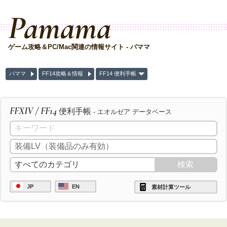
Pamama
ゲーム攻略＆PC/Mac関連の情報サイト - パママ
パママ
FF14攻略＆情報
FF14 便利手帳
FFXIV / FF14
便利手帳
- エオルゼア データベース
JP
EN
素材計算ツール