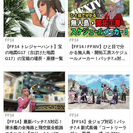
FF14
FF14
【FF14 トレジャーハント】宝
【FF14 / FFXIV】ひと目で分
の地図G17（古ぼけた地図
かる無人島・開拓工房スケジュ
G17）の宝箱の場所・座標一覧
ールメーカー！パッチ7.x対応
【島産品・貿易ツール】
FF14
FF14
【FF14】最新パッチ7.5対応！
【FF14】全ジョブ対応！パッ
潜水艦の全海路と飛空挺全航路
チ7.4 新式装備「コートリーラ