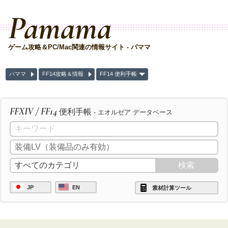
Pamama
ゲーム攻略＆PC/Mac関連の情報サイト - パママ
パママ
FF14攻略＆情報
FF14 便利手帳
FFXIV / FF14
便利手帳
- エオルゼア データベース
JP
EN
素材計算ツール