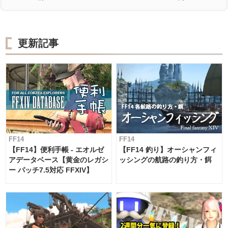
更新記事
FF14
FF14
【FF14】便利手帳 - エオルゼ
【FF14 釣り】オーシャンフィ
アデータベース【黄金のレガシ
ッシングの航路の釣り方・餌
ー パッチ7.5対応 FFXIV】