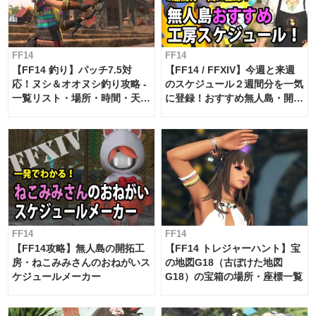
FF14
FF14
【FF14 釣り】パッチ7.5対
【FF14 / FFXIV】今週と来週
応！ヌシ＆オオヌシ釣り攻略 -
のスケジュール２週間分を一気
一覧リスト・場所・時間・天
に登録！おすすめ無人島・開拓
候・条件など まとめ
工房スケジュール【パッチ7.x
対応 / 毎週更新中】
FF14
FF14
【FF14攻略】無人島の開拓工
【FF14 トレジャーハント】宝
房・ねこみみさんのおねがいス
の地図G18（古ぼけた地図
ケジュールメーカー
G18）の宝箱の場所・座標一覧