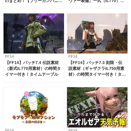
のまとめ！【フリーカンパニ
ヴァー装備」一式（IL770）の
ー・サブマリンボイジャー】
必要素材一覧
FF14
FF14
【FF14】パッチ7.4 伝説素材
【FF14】パッチ7.3 刻限・伝
（新式IL770用素材）の時間タ
説素材（ギャザクラIL750用素
イマー付き！タイムテーブル
材）の時間タイマー付き！タイ
ムテーブル
FF14
FF14