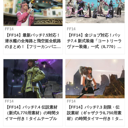
FF14
FF14
【FF14】最新パッチ7.5対応！
【FF14】全ジョブ対応！パッ
潜水艦の全海路と飛空挺全航路
チ7.4 新式装備「コートリーラ
のまとめ！【フリーカンパニ
ヴァー装備」一式（IL770）の
ー・サブマリンボイジャー】
必要素材一覧
FF14
FF14
【FF14】パッチ7.4 伝説素材
【FF14】パッチ7.3 刻限・伝
（新式IL770用素材）の時間タ
説素材（ギャザクラIL750用素
イマー付き！タイムテーブル
材）の時間タイマー付き！タイ
ムテーブル