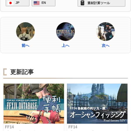
JP
EN
素材計算ツール
前へ
上へ
次へ
更新記事
FF14
FF14