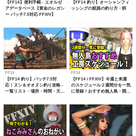
【FF14】便利手帳 - エオルゼ
【FF14 釣り】オーシャンフィ
アデータベース【黄金のレガシ
ッシングの航路の釣り方・餌
ー パッチ7.5対応 FFXIV】
FF14
FF14
【FF14 釣り】パッチ7.5対
【FF14 / FFXIV】今週と来週
応！ヌシ＆オオヌシ釣り攻略 -
のスケジュール２週間分を一気
一覧リスト・場所・時間・天
に登録！おすすめ無人島・開拓
候・条件など まとめ
工房スケジュール【パッチ7.x
対応 / 毎週更新中】