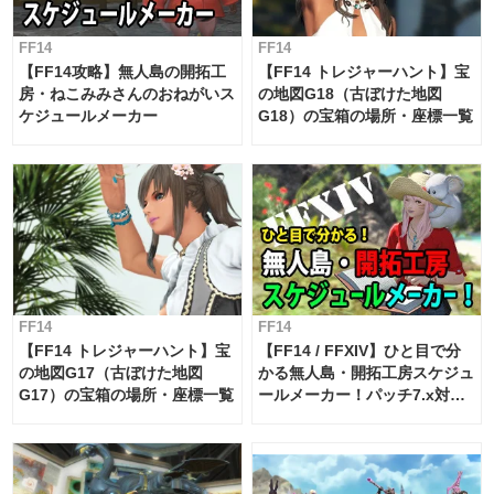
FF14
FF14
【FF14攻略】無人島の開拓工
【FF14 トレジャーハント】宝
房・ねこみみさんのおねがいス
の地図G18（古ぼけた地図
ケジュールメーカー
G18）の宝箱の場所・座標一覧
FF14
FF14
【FF14 トレジャーハント】宝
【FF14 / FFXIV】ひと目で分
の地図G17（古ぼけた地図
かる無人島・開拓工房スケジュ
G17）の宝箱の場所・座標一覧
ールメーカー！パッチ7.x対応
【島産品・貿易ツール】