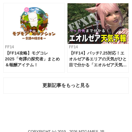
FF14
FF14
【FF14攻略】モグコレ
【FF14】パッチ7.25対応！エ
2025「奇譚の探究者」まとめ
オルゼア各エリアの天気がひと
＆報酬アイテム！
目で分かる「エオルゼア天気予
報」！
更新記事をもっと見る
COPYRIGHT (c) 2019 - 2026 MTGAMES.JP