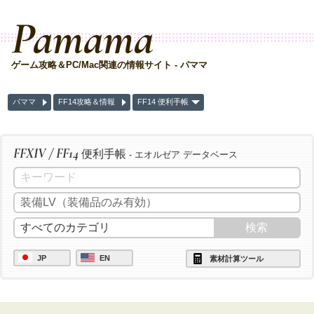
Pamama
ゲーム攻略＆PC/Mac関連の情報サイト - パママ
パママ
FF14攻略＆情報
FF14 便利手帳
FFXIV / FF14
便利手帳
- エオルゼア データベース
JP
EN
素材計算ツール