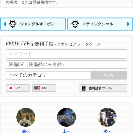
の商標、または登録商標です。
ジャングルオロボン
スティンクシェル
FFXIV / FF14
便利手帳
- エオルゼア データベース
JP
EN
素材計算ツール
前へ
上へ
次へ