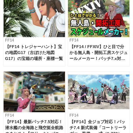
FF14
FF14
【FF14 トレジャーハント】宝
【FF14 / FFXIV】ひと目で分
の地図G17（古ぼけた地図
かる無人島・開拓工房スケジュ
G17）の宝箱の場所・座標一覧
ールメーカー！パッチ7.x対応
【島産品・貿易ツール】
FF14
FF14
【FF14】最新パッチ7.5対応！
【FF14】全ジョブ対応！パッ
潜水艦の全海路と飛空挺全航路
チ7.4 新式装備「コートリーラ