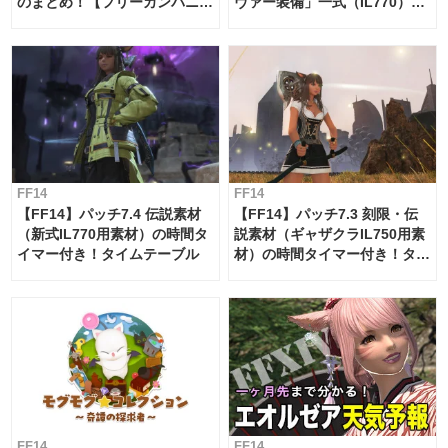
のまとめ！【フリーカンパニ
ヴァー装備」一式（IL770）の
ー・サブマリンボイジャー】
必要素材一覧
FF14
FF14
【FF14】パッチ7.4 伝説素材
【FF14】パッチ7.3 刻限・伝
（新式IL770用素材）の時間タ
説素材（ギャザクラIL750用素
イマー付き！タイムテーブル
材）の時間タイマー付き！タイ
ムテーブル
FF14
FF14