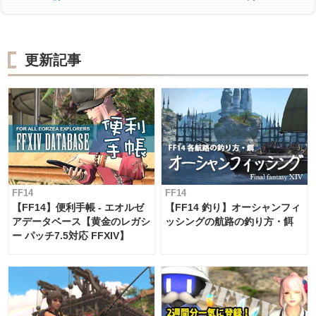
更新記事
FF14
FF14
【FF14】便利手帳 - エオルゼ
【FF14 釣り】オーシャンフィ
アデータベース【黄金のレガシ
ッシングの航路の釣り方・餌
ー パッチ7.5対応 FFXIV】