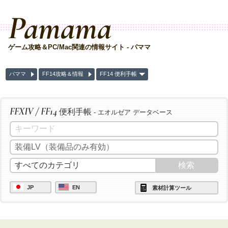
Pamama
ゲーム攻略＆PC/Mac関連の情報サイト - パママ
パママ
FF14攻略＆情報
FF14 便利手帳
FFXIV / FF14
便利手帳
- エオルゼア データベース
JP
EN
素材計算ツール