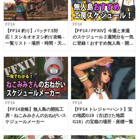
FF14
FF14
【FF14 釣り】パッチ7.5対
【FF14 / FFXIV】今週と来週
応！ヌシ＆オオヌシ釣り攻略 -
のスケジュール２週間分を一気
一覧リスト・場所・時間・天
に登録！おすすめ無人島・開拓
候・条件など まとめ
工房スケジュール【パッチ7.x
対応 / 毎週更新中】
FF14
FF14
【FF14攻略】無人島の開拓工
【FF14 トレジャーハント】宝
房・ねこみみさんのおねがいス
の地図G18（古ぼけた地図
ケジュールメーカー
G18）の宝箱の場所・座標一覧