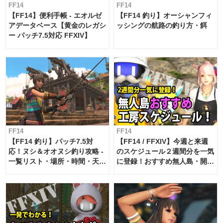
FF14
FF14
【FF14】便利手帳 - エオルゼ
【FF14 釣り】オーシャンフィ
アデータベース【黄金のレガシ
ッシングの航路の釣り方・餌
ー パッチ7.5対応 FFXIV】
FF14
FF14
【FF14 釣り】パッチ7.5対
【FF14 / FFXIV】今週と来週
応！ヌシ＆オオヌシ釣り攻略 -
のスケジュール２週間分を一気
一覧リスト・場所・時間・天
に登録！おすすめ無人島・開拓
候・条件など まとめ
工房スケジュール【パッチ7.x
対応 / 毎週更新中】