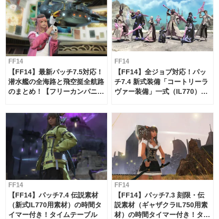
FF14
FF14
【FF14】最新パッチ7.5対応！
【FF14】全ジョブ対応！パッ
潜水艦の全海路と飛空挺全航路
チ7.4 新式装備「コートリーラ
のまとめ！【フリーカンパニ
ヴァー装備」一式（IL770）の
ー・サブマリンボイジャー】
必要素材一覧
FF14
FF14
【FF14】パッチ7.4 伝説素材
【FF14】パッチ7.3 刻限・伝
（新式IL770用素材）の時間タ
説素材（ギャザクラIL750用素
イマー付き！タイムテーブル
材）の時間タイマー付き！タイ