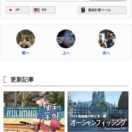
JP
EN
素材計算ツール
前へ
上へ
次へ
更新記事