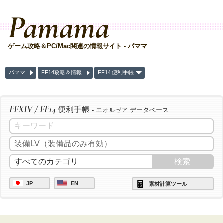
Pamama
ゲーム攻略＆PC/Mac関連の情報サイト - パママ
パママ
FF14攻略＆情報
FF14 便利手帳
FFXIV / FF14
便利手帳
- エオルゼア データベース
JP
EN
素材計算ツール