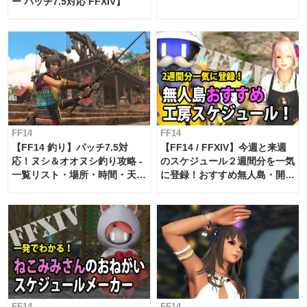
ー パッチ7.5対応 FFXIV】
FF14
FF14
【FF14 釣り】パッチ7.5対
【FF14 / FFXIV】今週と来週
応！ヌシ＆オオヌシ釣り攻略 -
のスケジュール２週間分を一気
一覧リスト・場所・時間・天
に登録！おすすめ無人島・開拓
候・条件など まとめ
工房スケジュール【パッチ7.x
対応 / 毎週更新中】
FF14
FF14