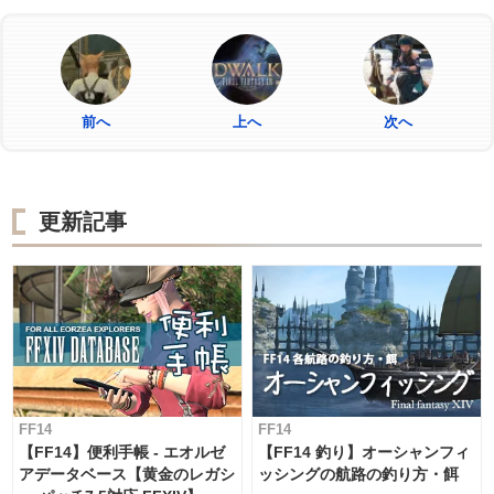
前へ
上へ
次へ
更新記事
FF14
FF14
【FF14】便利手帳 - エオルゼ
【FF14 釣り】オーシャンフィ
アデータベース【黄金のレガシ
ッシングの航路の釣り方・餌