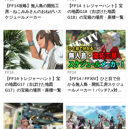
【FF14攻略】無人島の開拓工
【FF14 トレジャーハント】宝
房・ねこみみさんのおねがいス
の地図G18（古ぼけた地図
ケジュールメーカー
G18）の宝箱の場所・座標一覧
FF14
FF14
【FF14 トレジャーハント】宝
【FF14 / FFXIV】ひと目で分
の地図G17（古ぼけた地図
かる無人島・開拓工房スケジュ
G17）の宝箱の場所・座標一覧
ールメーカー！パッチ7.x対応
【島産品・貿易ツール】