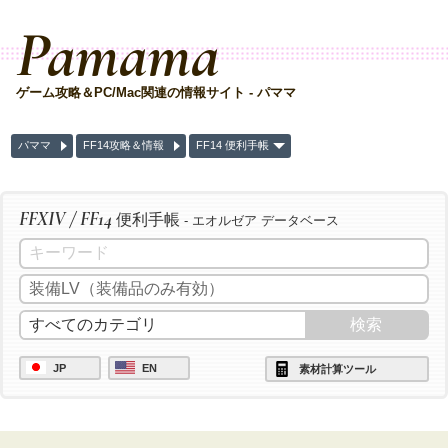
Pamama
ゲーム攻略＆PC/Mac関連の情報サイト - パママ
パママ
FF14攻略＆情報
FF14 便利手帳
FFXIV / FF14
便利手帳
- エオルゼア データベース
JP
EN
素材計算ツール