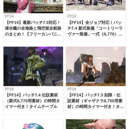
FF14
FF14
【FF14】最新パッチ7.5対応！
【FF14】全ジョブ対応！パッ
潜水艦の全海路と飛空挺全航路
チ7.4 新式装備「コートリーラ
のまとめ！【フリーカンパニ
ヴァー装備」一式（IL770）の
ー・サブマリンボイジャー】
必要素材一覧
FF14
FF14
【FF14】パッチ7.4 伝説素材
【FF14】パッチ7.3 刻限・伝
（新式IL770用素材）の時間タ
説素材（ギャザクラIL750用素
イマー付き！タイムテーブル
材）の時間タイマー付き！タイ
ムテーブル