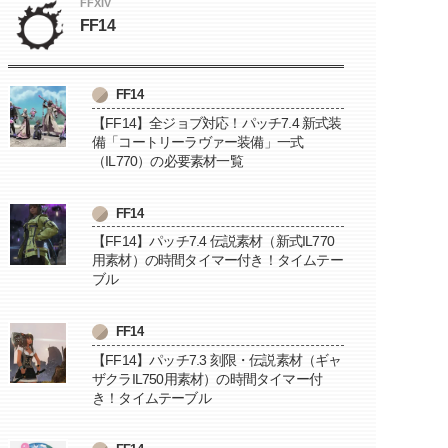
FFXIV
FF14
FF14
【FF14】全ジョブ対応！パッチ7.4 新式装
備「コートリーラヴァー装備」一式
（IL770）の必要素材一覧
FF14
【FF14】パッチ7.4 伝説素材（新式IL770
用素材）の時間タイマー付き！タイムテー
ブル
FF14
【FF14】パッチ7.3 刻限・伝説素材（ギャ
ザクラIL750用素材）の時間タイマー付
き！タイムテーブル