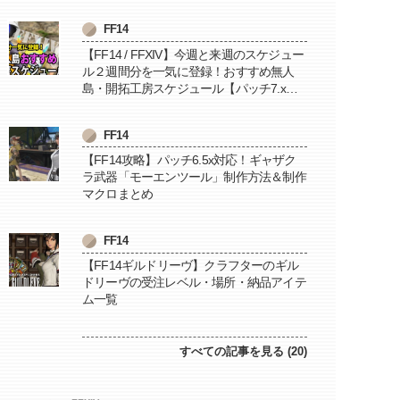
FF14
【FF14 / FFXIV】今週と来週のスケジュー
ル２週間分を一気に登録！おすすめ無人
島・開拓工房スケジュール【パッチ7.x対
応 / 毎週更新中】
FF14
【FF14攻略】パッチ6.5x対応！ギャザク
ラ武器「モーエンツール」制作方法＆制作
マクロまとめ
FF14
【FF14ギルドリーヴ】クラフターのギル
ドリーヴの受注レベル・場所・納品アイテ
ム一覧
すべての記事を見る (20)