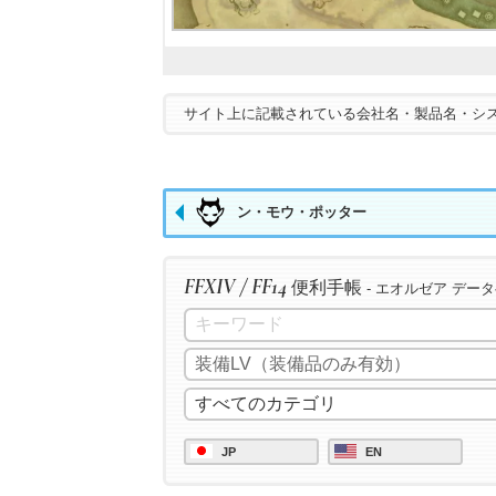
サイト上に記載されている会社名・製品名・シ
ン・モウ・ポッター
FFXIV / FF14
便利手帳
- エオルゼア デー
JP
EN