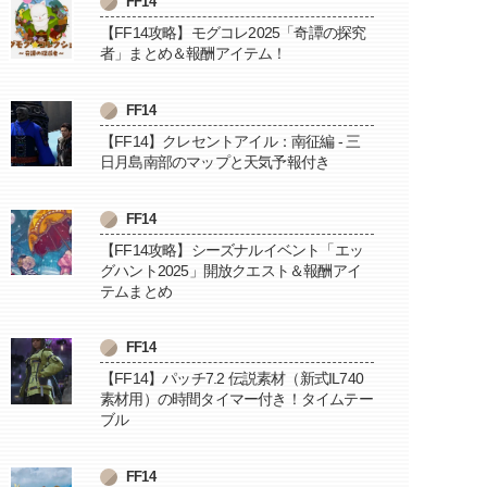
FF14
【FF14攻略】モグコレ2025「奇譚の探究
者」まとめ＆報酬アイテム！
FF14
【FF14】クレセントアイル：南征編 - 三
日月島南部のマップと天気予報付き
FF14
【FF14攻略】シーズナルイベント「エッ
グハント2025」開放クエスト＆報酬アイ
テムまとめ
FF14
【FF14】パッチ7.2 伝説素材（新式IL740
素材用）の時間タイマー付き！タイムテー
ブル
FF14