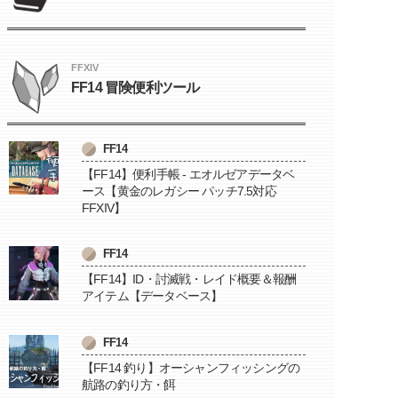
FFXIV
FF14 冒険便利ツール
FF14
【FF14】便利手帳 - エオルゼアデータベ
ース【黄金のレガシー パッチ7.5対応
FFXIV】
FF14
【FF14】ID・討滅戦・レイド概要＆報酬
アイテム【データベース】
FF14
【FF14 釣り】オーシャンフィッシングの
航路の釣り方・餌