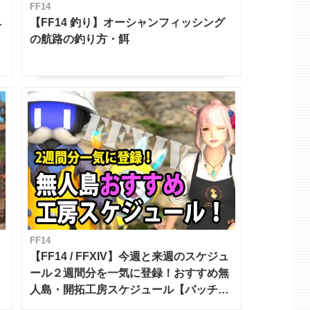
FF14
ベ
【FF14 釣り】オーシャンフィッシング
の航路の釣り方・餌
FF14
【FF14 / FFXIV】今週と来週のスケジュ
ール２週間分を一気に登録！おすすめ無
人島・開拓工房スケジュール【パッチ7.x
対応 / 毎週更新中】