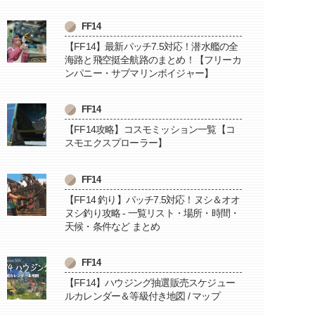
FF14
【FF14】最新パッチ7.5対応！潜水艦の全
海路と飛空挺全航路のまとめ！【フリーカ
ンパニー・サブマリンボイジャー】
FF14
【FF14攻略】コスモミッション一覧【コ
スモエクスプローラー】
FF14
【FF14 釣り】パッチ7.5対応！ヌシ＆オオ
ヌシ釣り攻略 - 一覧リスト・場所・時間・
天候・条件など まとめ
FF14
【FF14】ハウジング抽選販売スケジュー
ルカレンダー＆等級付き地図 / マップ