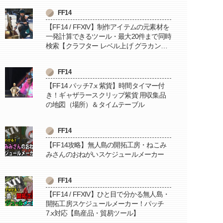
FF14
【FF14 / FFXIV】制作アイテムの元素材を
一発計算できるツール・最大20件まで同時
検索【クラフター レベル上げ グラカン納
品に便利】
FF14
【FF14 パッチ7.x 紫貨】時間タイマー付
き！ギャザラースクリップ紫貨 用収集品
の地図（場所）＆タイムテーブル
FF14
【FF14攻略】無人島の開拓工房・ねこみ
みさんのおねがいスケジュールメーカー
FF14
【FF14 / FFXIV】ひと目で分かる無人島・
開拓工房スケジュールメーカー！パッチ
7.x対応【島産品・貿易ツール】