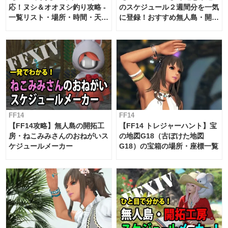
応！ヌシ＆オオヌシ釣り攻略 -
のスケジュール２週間分を一気
一覧リスト・場所・時間・天
に登録！おすすめ無人島・開拓
候・条件など まとめ
工房スケジュール【パッチ7.x
対応 / 毎週更新中】
FF14
FF14
【FF14攻略】無人島の開拓工
【FF14 トレジャーハント】宝
房・ねこみみさんのおねがいス
の地図G18（古ぼけた地図
ケジュールメーカー
G18）の宝箱の場所・座標一覧