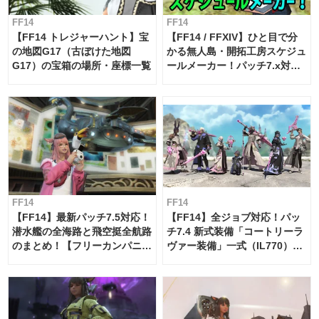
FF14
FF14
【FF14 トレジャーハント】宝
【FF14 / FFXIV】ひと目で分
の地図G17（古ぼけた地図
かる無人島・開拓工房スケジュ
G17）の宝箱の場所・座標一覧
ールメーカー！パッチ7.x対応
【島産品・貿易ツール】
FF14
FF14
【FF14】最新パッチ7.5対応！
【FF14】全ジョブ対応！パッ
潜水艦の全海路と飛空挺全航路
チ7.4 新式装備「コートリーラ
のまとめ！【フリーカンパニ
ヴァー装備」一式（IL770）の
ー・サブマリンボイジャー】
必要素材一覧