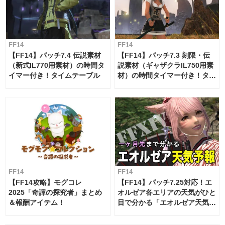
FF14
FF14
【FF14】パッチ7.4 伝説素材
【FF14】パッチ7.3 刻限・伝
（新式IL770用素材）の時間タ
説素材（ギャザクラIL750用素
イマー付き！タイムテーブル
材）の時間タイマー付き！タイ
ムテーブル
FF14
FF14
【FF14攻略】モグコレ
【FF14】パッチ7.25対応！エ
2025「奇譚の探究者」まとめ
オルゼア各エリアの天気がひと
＆報酬アイテム！
目で分かる「エオルゼア天気予
報」！