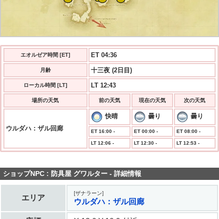
ET 04:36
エオルゼア時間 [ET]
十三夜 (2日目)
月齢
LT 12:43
ローカル時間 [LT]
場所の天気
前の天気
現在の天気
次の天気
快晴
曇り
曇り
ウルダハ：ザル回廊
ET 16:00 -
ET 00:00 -
ET 08:00 -
LT 12:06 -
LT 12:30 -
LT 12:53 -
ショップNPC : 防具屋 グワルター - 詳細情報
[ザナラーン]
エリア
ウルダハ：ザル回廊