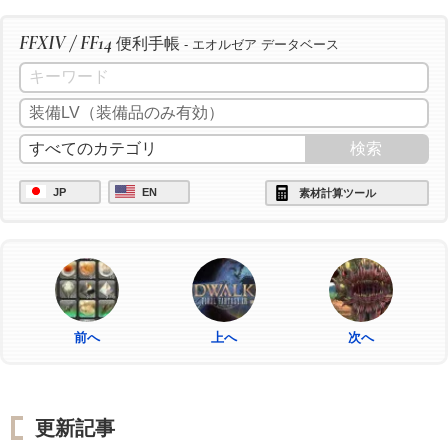
FFXIV / FF14
便利手帳
- エオルゼア データベース
JP
EN
素材計算ツール
前へ
上へ
次へ
更新記事