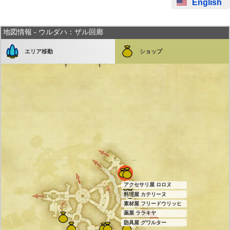
English
地図情報 - ウルダハ：ザル回廊
エリア移動
ショップ
アクセサリ屋 ロロヌ
料理屋 カテリーヌ
素材屋 フリードウリッヒ
薬屋 ララキヤ
防具屋 グワルター