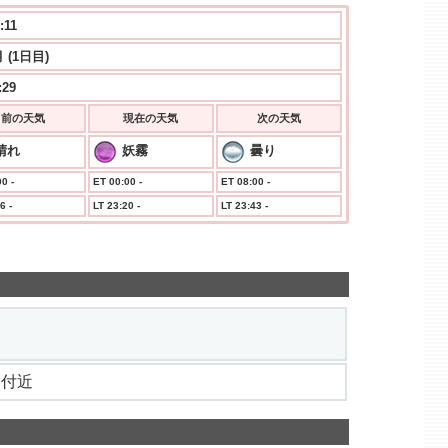
:11
 (1日目)
:29
前の天気
現在の天気
次の天気
晴れ
妖霧
曇り
0 -
ET 00:00 -
ET 08:00 -
6 -
LT 23:20 -
LT 23:43 -
.7 付近