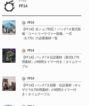
FFXIV
FF14
FF14
【FF14】全ジョブ対応！パッチ7.4 新式装
備「コートリーラヴァー装備」一式
（IL770）の必要素材一覧
FF14
【FF14】パッチ7.4 伝説素材（新式IL770
用素材）の時間タイマー付き！タイムテー
ブル
FF14
【FF14】パッチ7.3 刻限・伝説素材（ギャ
ザクラIL750用素材）の時間タイマー付
き！タイムテーブル