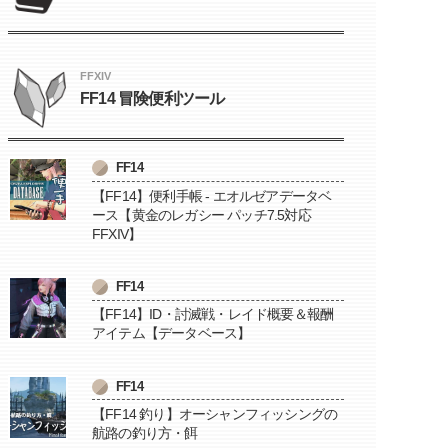
FFXIV
FF14 冒険便利ツール
FF14
【FF14】便利手帳 - エオルゼアデータベ
ース【黄金のレガシー パッチ7.5対応
FFXIV】
FF14
【FF14】ID・討滅戦・レイド概要＆報酬
アイテム【データベース】
FF14
【FF14 釣り】オーシャンフィッシングの
航路の釣り方・餌