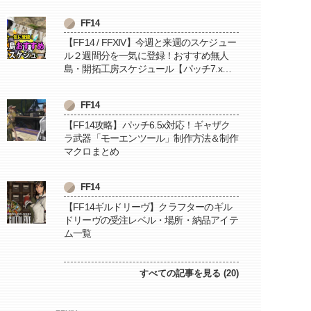
FF14
【FF14 / FFXIV】今週と来週のスケジュー
ル２週間分を一気に登録！おすすめ無人
島・開拓工房スケジュール【パッチ7.x対
応 / 毎週更新中】
FF14
【FF14攻略】パッチ6.5x対応！ギャザク
ラ武器「モーエンツール」制作方法＆制作
マクロまとめ
FF14
【FF14ギルドリーヴ】クラフターのギル
ドリーヴの受注レベル・場所・納品アイテ
ム一覧
すべての記事を見る (20)