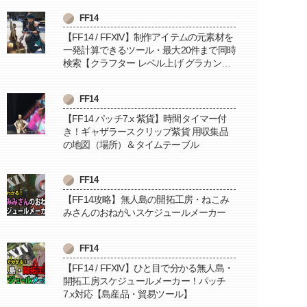
FF14
【FF14 / FFXIV】制作アイテムの元素材を
一発計算できるツール・最大20件まで同時
検索【クラフター レベル上げ グラカン納
品に便利】
FF14
【FF14 パッチ7.x 紫貨】時間タイマー付
き！ギャザラースクリップ紫貨 用収集品
の地図（場所）＆タイムテーブル
FF14
【FF14攻略】無人島の開拓工房・ねこみ
みさんのおねがいスケジュールメーカー
FF14
【FF14 / FFXIV】ひと目で分かる無人島・
開拓工房スケジュールメーカー！パッチ
7.x対応【島産品・貿易ツール】