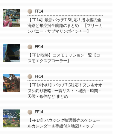
FF14
【FF14】最新パッチ7.5対応！潜水艦の全
海路と飛空挺全航路のまとめ！【フリーカ
ンパニー・サブマリンボイジャー】
FF14
【FF14攻略】コスモミッション一覧【コ
スモエクスプローラー】
FF14
【FF14 釣り】パッチ7.5対応！ヌシ＆オオ
ヌシ釣り攻略 - 一覧リスト・場所・時間・
天候・条件など まとめ
FF14
【FF14】ハウジング抽選販売スケジュー
ルカレンダー＆等級付き地図 / マップ