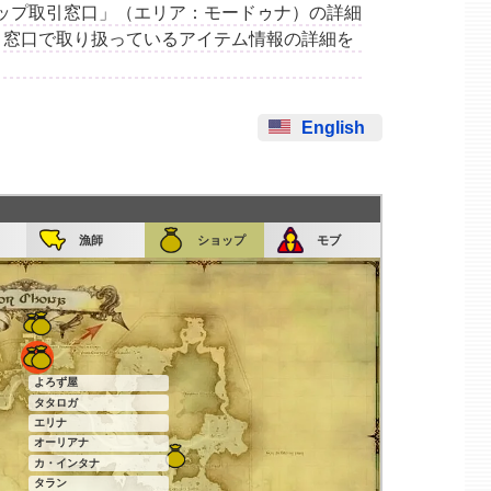
「スクリップ取引窓口」（エリア：モードゥナ）の詳細
引窓口で取り扱っているアイテム情報の詳細を
English
漁師
ショップ
モブ
よろず屋
タタロガ
エリナ
オーリアナ
カ・インタナ
タラン