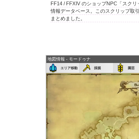
FF14 / FFXIV のショップNPC
情報データベース。このスクリップ取
まとめました。
地図情報 - モードゥナ
エリア移動
採掘
園芸