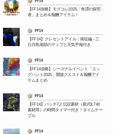
FF14
【FF14攻略】モグコレ2025「奇譚の探究
者」まとめ＆報酬アイテム！
FF14
【FF14】クレセントアイル：南征編 - 三
日月島南部のマップと天気予報付き
FF14
【FF14攻略】シーズナルイベント「エッ
グハント2025」開放クエスト＆報酬アイ
テムまとめ
FF14
【FF14】パッチ7.2 伝説素材（新式IL740
素材用）の時間タイマー付き！タイムテー
ブル
FF14