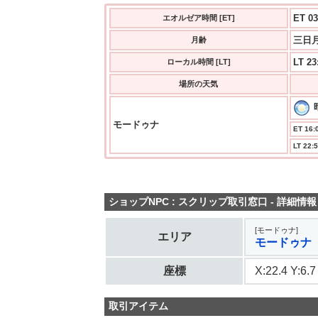
ET 03
エオルゼア時間 [ET]
三日月
月齢
LT 23
ローカル時間 [LT]
場所の天気
モードゥナ
ET 16:0
LT 22:5
ショップNPC : スクリップ取引窓口 - 詳細情報
[モードゥナ]
エリア
モードゥナ
座標
X:22.4 Y:6
取引アイテム