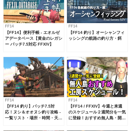
FF14
FF14
【FF14】便利手帳 - エオルゼ
【FF14 釣り】オーシャンフィ
アデータベース【黄金のレガシ
ッシングの航路の釣り方・餌
ー パッチ7.5対応 FFXIV】
FF14
FF14
【FF14 釣り】パッチ7.5対
【FF14 / FFXIV】今週と来週
応！ヌシ＆オオヌシ釣り攻略 -
のスケジュール２週間分を一気
一覧リスト・場所・時間・天
に登録！おすすめ無人島・開拓
候・条件など まとめ
工房スケジュール【パッチ7.x
対応 / 毎週更新中】