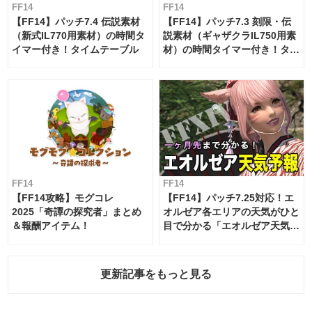
FF14
FF14
【FF14】パッチ7.4 伝説素材
【FF14】パッチ7.3 刻限・伝
（新式IL770用素材）の時間タ
説素材（ギャザクラIL750用素
イマー付き！タイムテーブル
材）の時間タイマー付き！タイ
ムテーブル
FF14
FF14
【FF14攻略】モグコレ
【FF14】パッチ7.25対応！エ
2025「奇譚の探究者」まとめ
オルゼア各エリアの天気がひと
＆報酬アイテム！
目で分かる「エオルゼア天気予
報」！
更新記事をもっと見る