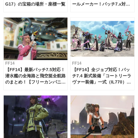
G17）の宝箱の場所・座標一覧
ールメーカー！パッチ7.x対応
【島産品・貿易ツール】
FF14
FF14
【FF14】最新パッチ7.5対応！
【FF14】全ジョブ対応！パッ
潜水艦の全海路と飛空挺全航路
チ7.4 新式装備「コートリーラ
のまとめ！【フリーカンパニ
ヴァー装備」一式（IL770）の
ー・サブマリンボイジャー】
必要素材一覧