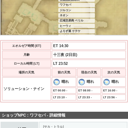
ワフセパ
ジルコン
ネオン
広域交易商 ベリル
ヒーウィ
よろず屋 ケテケ
セオネ
ゼイル
ET 14:30
エオルゼア時間 [ET]
エイレーネー
十三夜 (2日目)
月齢
LT 23:52
ローカル時間 [LT]
場所の天気
前の天気
現在の天気
次の天気
晴れ
晴れ
晴れ
ソリューション・ナイン
ET 00:00 -
ET 08:00 -
ET 16:00 -
LT 23:10 -
LT 23:33 -
LT 23:56 -
ショップNPC : ワフセパ - 詳細情報
[サカ・トラル]