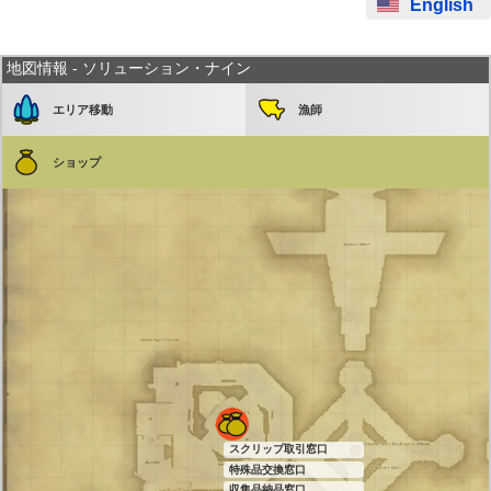
English
地図情報 - ソリューション・ナイン
エリア移動
漁師
ショップ
スクリップ取引窓口
特殊品交換窓口
収集品納品窓口