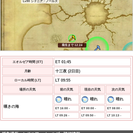
Lv90 シドニア・ノールズ
発生まで 12:23
終了まで 06:33
ET 01:45
エオルゼア時間 [ET]
十三夜 (2日目)
月齢
LT 09:55
ローカル時間 [LT]
場所の天気
前の天気
現在の天気
次の天気
晴れ
晴れ
晴れ
嘆きの海
ET 16:00 -
ET 00:00 -
ET 08:00 -
LT 09:26 -
LT 09:50 -
LT 10:13 -