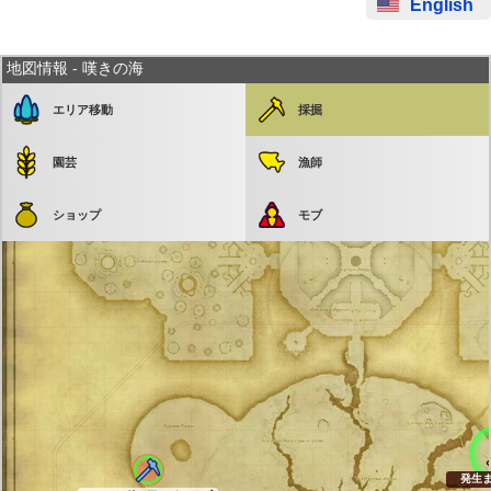
English
地図情報 - 嘆きの海
エリア移動
採掘
園芸
漁師
ショップ
モブ
発生まで