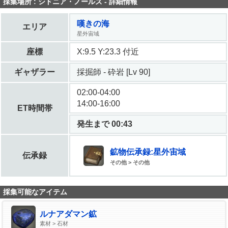
採集場所 : シドニア・ノールズ - 詳細情報
嘆きの海
エリア
星外宙域
座標
X:9.5 Y:23.3 付近
ギャザラー
採掘師 - 砕岩 [Lv 90]
02:00-04:00
14:00-16:00
ET時間帯
発生まで 00:43
鉱物伝承録:星外宙域
伝承録
その他 > その他
採集可能なアイテム
ルナアダマン鉱
素材 > 石材