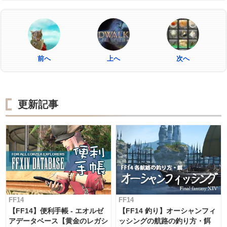
前へ
上へ
次へ
更新記事
FF14
FF14
【FF14】便利手帳 - エオルゼ
【FF14 釣り】オーシャンフィ
アデータベース【黄金のレガシ
ッシングの航路の釣り方・餌