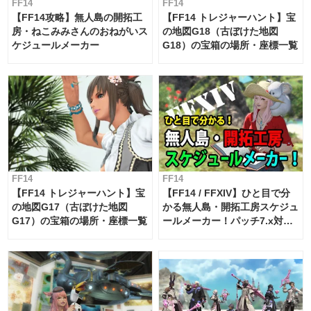
FF14
FF14
【FF14攻略】無人島の開拓工
【FF14 トレジャーハント】宝
房・ねこみみさんのおねがいス
の地図G18（古ぼけた地図
ケジュールメーカー
G18）の宝箱の場所・座標一覧
FF14
FF14
【FF14 トレジャーハント】宝
【FF14 / FFXIV】ひと目で分
の地図G17（古ぼけた地図
かる無人島・開拓工房スケジュ
G17）の宝箱の場所・座標一覧
ールメーカー！パッチ7.x対応
【島産品・貿易ツール】