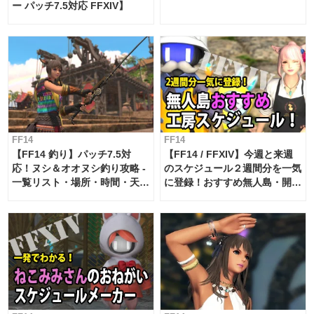
ー パッチ7.5対応 FFXIV】
FF14
FF14
【FF14 釣り】パッチ7.5対
【FF14 / FFXIV】今週と来週
応！ヌシ＆オオヌシ釣り攻略 -
のスケジュール２週間分を一気
一覧リスト・場所・時間・天
に登録！おすすめ無人島・開拓
候・条件など まとめ
工房スケジュール【パッチ7.x
対応 / 毎週更新中】