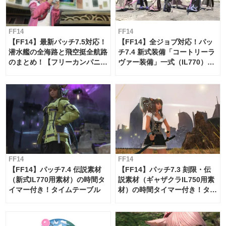
FF14
FF14
【FF14】最新パッチ7.5対応！
【FF14】全ジョブ対応！パッ
潜水艦の全海路と飛空挺全航路
チ7.4 新式装備「コートリーラ
のまとめ！【フリーカンパニ
ヴァー装備」一式（IL770）の
ー・サブマリンボイジャー】
必要素材一覧
FF14
FF14
【FF14】パッチ7.4 伝説素材
【FF14】パッチ7.3 刻限・伝
（新式IL770用素材）の時間タ
説素材（ギャザクラIL750用素
イマー付き！タイムテーブル
材）の時間タイマー付き！タイ
ムテーブル