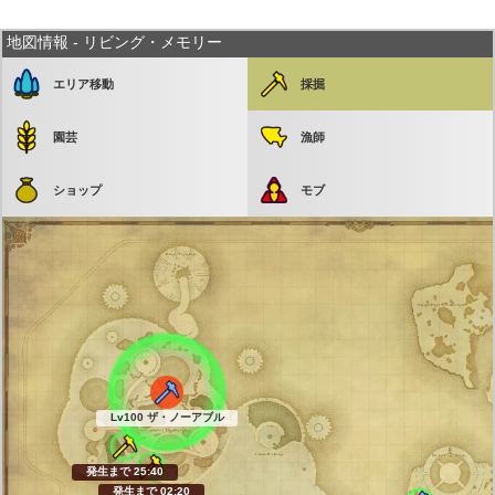
地図情報 - リビング・メモリー
エリア移動
採掘
園芸
漁師
ショップ
モブ
Lv100 ザ・ノーアブル
発生まで 25:39
発生まで 02:19