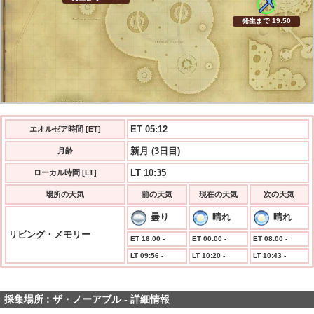
発生まで 19:49
ET 05:12
エオルゼア時間 [ET]
新月 (3日目)
月齢
LT 10:35
ローカル時間 [LT]
場所の天気
前の天気
現在の天気
次の天気
曇り
晴れ
晴れ
リビング・メモリー
ET 16:00 -
ET 00:00 -
ET 08:00 -
LT 09:56 -
LT 10:20 -
LT 10:43 -
採集場所 : ザ・ノーアブル - 詳細情報