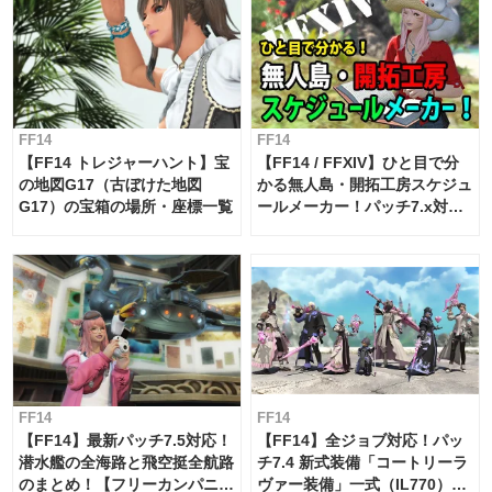
FF14
FF14
【FF14 トレジャーハント】宝
【FF14 / FFXIV】ひと目で分
の地図G17（古ぼけた地図
かる無人島・開拓工房スケジュ
G17）の宝箱の場所・座標一覧
ールメーカー！パッチ7.x対応
【島産品・貿易ツール】
FF14
FF14
【FF14】最新パッチ7.5対応！
【FF14】全ジョブ対応！パッ
潜水艦の全海路と飛空挺全航路
チ7.4 新式装備「コートリーラ
のまとめ！【フリーカンパニ
ヴァー装備」一式（IL770）の