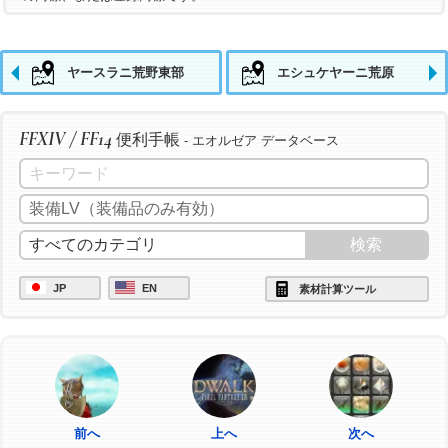
ヤースラニ荒野東部
エシュケヤーニ荒原
FFXIV / FF14
便利手帳
- エオルゼア データベース
JP
EN
素材計算ツール
前へ
上へ
次へ