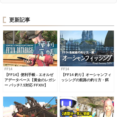
更新記事
FF14
FF14
【FF14】便利手帳 - エオルゼ
【FF14 釣り】オーシャンフィ
アデータベース【黄金のレガシ
ッシングの航路の釣り方・餌
ー パッチ7.5対応 FFXIV】