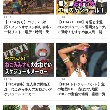
FF14
FF14
【FF14 釣り】パッチ7.5対
【FF14 / FFXIV】今週と来週
応！ヌシ＆オオヌシ釣り攻略 -
のスケジュール２週間分を一気
一覧リスト・場所・時間・天
に登録！おすすめ無人島・開拓
候・条件など まとめ
工房スケジュール【パッチ7.x
対応 / 毎週更新中】
FF14
FF14
【FF14攻略】無人島の開拓工
【FF14 トレジャーハント】宝
房・ねこみみさんのおねがいス
の地図G18（古ぼけた地図
ケジュールメーカー
G18）の宝箱の場所・座標一覧