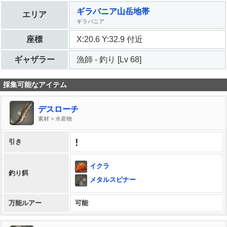
ギラバニア山岳地帯
エリア
ギラバニア
座標
X:20.6 Y:32.9 付近
ギャザラー
漁師 - 釣り [Lv 68]
採集可能なアイテム
デスローチ
素材 > 水産物
!
引き
イクラ
釣り餌
メタルスピナー
万能ルアー
可能