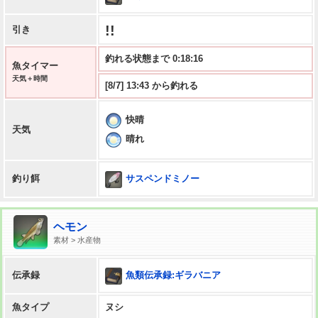
!!
引き
釣れる状態まで 0:18:15
魚タイマー
天気＋時間
[8/7] 13:43 から釣れる
快晴
天気
晴れ
サスペンドミノー
釣り餌
ヘモン
素材 > 水産物
魚類伝承録:ギラバニア
伝承録
魚タイプ
ヌシ