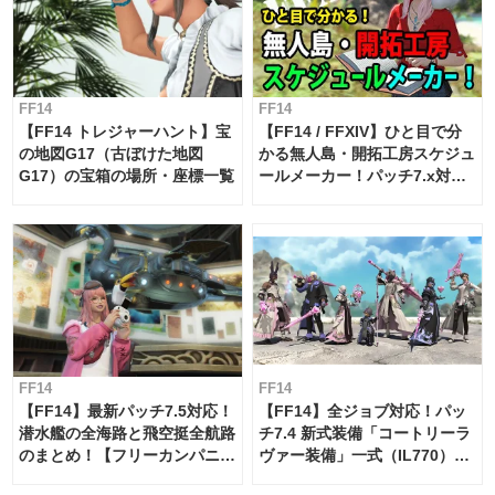
FF14
FF14
【FF14 トレジャーハント】宝
【FF14 / FFXIV】ひと目で分
の地図G17（古ぼけた地図
かる無人島・開拓工房スケジュ
G17）の宝箱の場所・座標一覧
ールメーカー！パッチ7.x対応
【島産品・貿易ツール】
FF14
FF14
【FF14】最新パッチ7.5対応！
【FF14】全ジョブ対応！パッ
潜水艦の全海路と飛空挺全航路
チ7.4 新式装備「コートリーラ
のまとめ！【フリーカンパニ
ヴァー装備」一式（IL770）の
ー・サブマリンボイジャー】
必要素材一覧