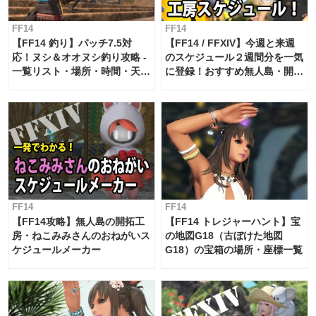
FF14
FF14
【FF14 釣り】パッチ7.5対
【FF14 / FFXIV】今週と来週
応！ヌシ＆オオヌシ釣り攻略 -
のスケジュール２週間分を一気
一覧リスト・場所・時間・天
に登録！おすすめ無人島・開拓
候・条件など まとめ
工房スケジュール【パッチ7.x
対応 / 毎週更新中】
FF14
FF14
【FF14攻略】無人島の開拓工
【FF14 トレジャーハント】宝
房・ねこみみさんのおねがいス
の地図G18（古ぼけた地図
ケジュールメーカー
G18）の宝箱の場所・座標一覧