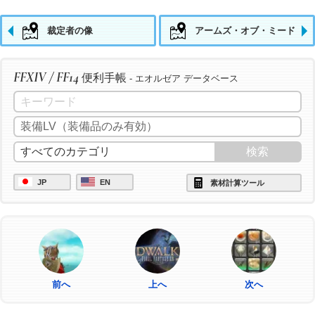
裁定者の像
アームズ・オブ・ミード
FFXIV / FF14
便利手帳
- エオルゼア データベース
JP
EN
素材計算ツール
前へ
上へ
次へ