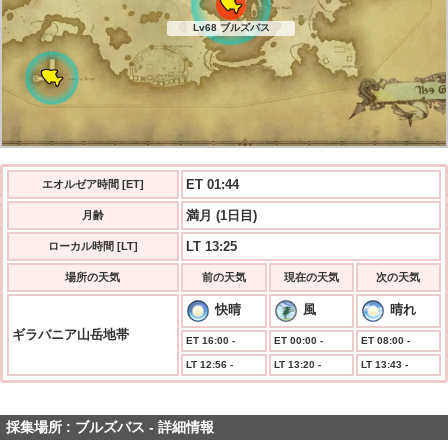
Lv68 ブルズバス
ET 01:44
エオルゼア時間 [ET]
満月 (1日目)
月齢
LT 13:25
ローカル時間 [LT]
場所の天気
前の天気
現在の天気
次の天気
快晴
風
晴れ
ギラバニア山岳地帯
ET 16:00 -
ET 00:00 -
ET 08:00 -
LT 12:56 -
LT 13:20 -
LT 13:43 -
採集場所 : ブルズバス - 詳細情報