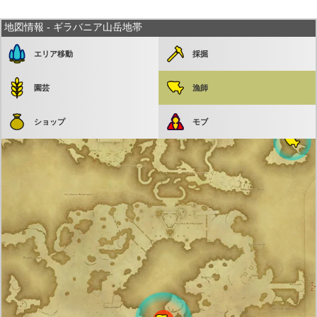
地図情報 - ギラバニア山岳地帯
エリア移動
採掘
園芸
漁師
ショップ
モブ