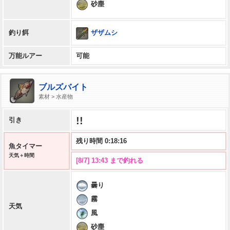
砂塵
ザザムシ
釣り餌
万能ルアー
可能
ブルズバイト
素材 > 水産物
!!
引き
残り時間 0:18:15
魚タイマー
天気＋時間
[8/7] 13:43 まで釣れる
曇り
霧
天気
風
砂塵