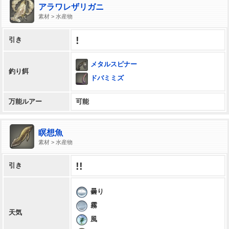
アラワレザリガニ
素材 > 水産物
!
引き
メタルスピナー
釣り餌
ドバミミズ
万能ルアー
可能
瞑想魚
素材 > 水産物
!!
引き
曇り
霧
天気
風