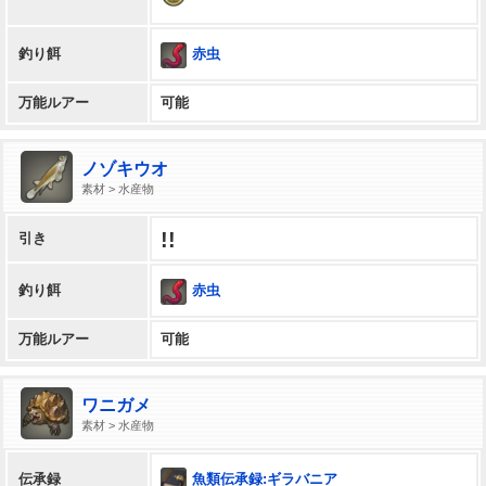
赤虫
釣り餌
万能ルアー
可能
ノゾキウオ
素材 > 水産物
!!
引き
赤虫
釣り餌
万能ルアー
可能
ワニガメ
素材 > 水産物
魚類伝承録:ギラバニア
伝承録