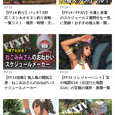
FF14
FF14
【FF14 釣り】パッチ7.5対
【FF14 / FFXIV】今週と来週
応！ヌシ＆オオヌシ釣り攻略 -
のスケジュール２週間分を一気
一覧リスト・場所・時間・天
に登録！おすすめ無人島・開拓
候・条件など まとめ
工房スケジュール【パッチ7.x
対応 / 毎週更新中】
FF14
FF14
【FF14攻略】無人島の開拓工
【FF14 トレジャーハント】宝
房・ねこみみさんのおねがいス
の地図G18（古ぼけた地図
ケジュールメーカー
G18）の宝箱の場所・座標一覧