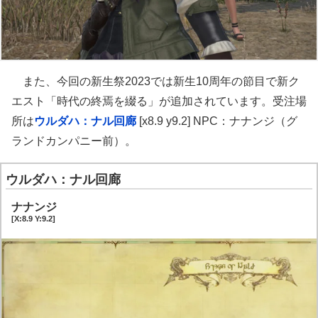
また、今回の新生祭2023では新生10周年の節目で新ク
エスト「時代の終焉を綴る」が追加されています。受注場
所は
ウルダハ：ナル回廊
[x8.9 y9.2] NPC：ナナンジ（グ
ランドカンパニー前）。
ウルダハ：ナル回廊
ナナンジ
[X:8.9 Y:9.2]