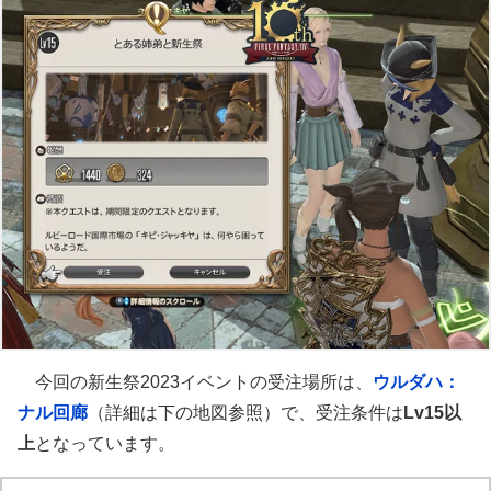
今回の新生祭2023イベントの受注場所は、
ウルダハ：
ナル回廊
（詳細は下の地図参照）で、受注条件は
Lv15以
上
となっています。